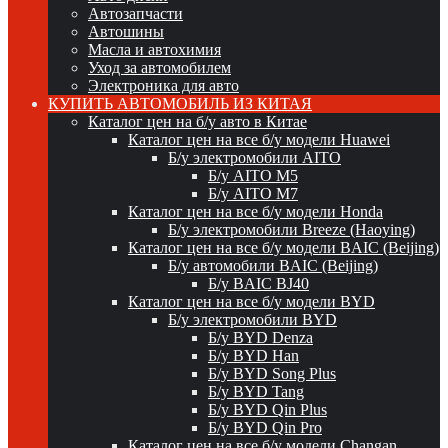
Автозапчасти
Автошины
Масла и автохимия
Уход за автомобилем
Электроника для авто
КУПИТЬ АВТОМОБИЛЬ ИЗ КИТАЯ
Каталог цен на б/у авто в Китае
Каталог цен на все б/у модели Huawei
Б/у электромобили AITO
Б/у AITO M5
Б/у AITO M7
Каталог цен на все б/у модели Honda
Б/у электромобили Breeze (Haoying)
Каталог цен на все б/у модели BAIC (Beijing)
Б/у автомобили BAIC (Beijing)
Б/у BAIC BJ40
Каталог цен на все б/у модели BYD
Б/у электромобили BYD
Б/у BYD Denza
Б/у BYD Han
Б/у BYD Song Plus
Б/у BYD Tang
Б/у BYD Qin Plus
Б/у BYD Qin Pro
Каталог цен на все б/у модели Changan