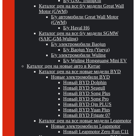
Б/у GAC Trumpchi
Каталог цен на все б/у модели Great Wall
Motor (GWM)
Б/у автомобили Great Wall Motor
(GWM)
Б/у Haval H6
Каталог цен на все б/у модели SGMW
(SAIC-GM-Wuling)
Б/у электромобили Baojun
Б/у Baojun Yep (Yueya)
Б/у электромобили Wuling
Б/у Wuling Hongguang Mini EV
Каталог цен на новые авто в Китае
Каталог цен на все новые модели BYD
Новые электромобили BYD
Новый BYD Dolphin
Новый BYD Seagull
Новый BYD Song Plus
Новый BYD Song Pro
Новый BYD Qin PLUS
Новый BYD Yuan Plus
Новый BYD Frigate 07
Каталог цен на все новые модели Leapmotor
Новые электромобили Leapmotor
Новый Leapmotor Zero Run C11