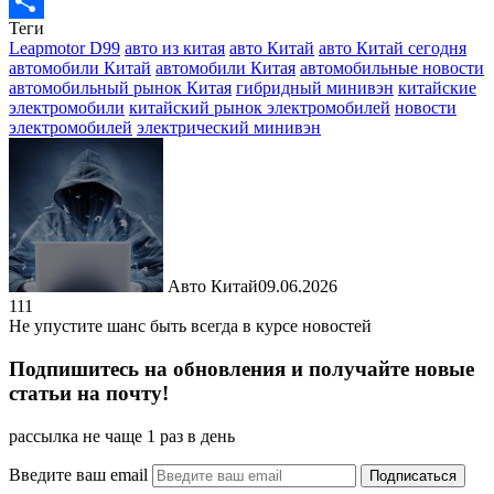
Messenger
Теги
Отправить
Leapmotor D99
авто из китая
авто Китай
авто Китай сегодня
автомобили Китай
автомобили Китая
автомобильные новости
автомобильный рынок Китая
гибридный минивэн
китайские
электромобили
китайский рынок электромобилей
новости
электромобилей
электрический минивэн
Авто Китай
09.06.2026
111
Не упустите шанс быть всегда в курсе новостей
Подпишитесь на обновления и получайте новые
статьи на почту!
рассылка не чаще 1 раз в день
Введите ваш email