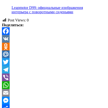
Leapmotor D99: официальные изображения
интерьера с поворотными сиденьями
Post Views:
0
Поделиться:
Facebook
VK
Odnoklassniki
Mail.Ru
Twitter
Telegram
Viber
WhatsApp
Email