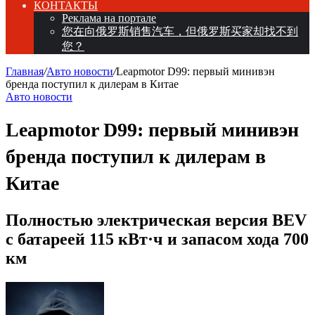
КОНТАКТЫ
Реклама на портале
您在向俄罗斯销售汽车，但俄罗斯买家却找不到
您？
Главная
/
Авто новости
/
Leapmotor D99: первый минивэн
бренда поступил к дилерам в Китае
Авто новости
Leapmotor D99: первый минивэн
бренда поступил к дилерам в
Китае
Полностью электрическая версия BEV
с батареей 115 кВт·ч и запасом хода 700
км