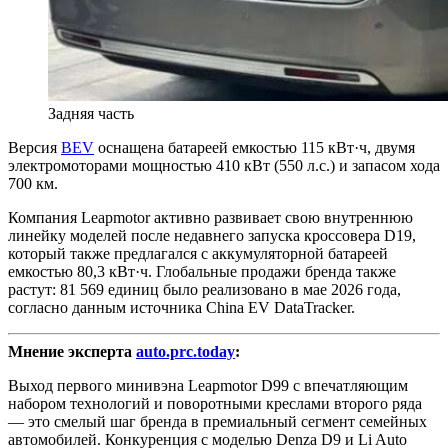
Задняя часть
Версия
BEV
оснащена батареей емкостью 115 кВт·ч, двумя
электромоторами мощностью 410 кВт (550 л.с.) и запасом хода
700 км.
Компания Leapmotor активно развивает свою внутреннюю
линейку моделей после недавнего запуска кроссовера D19,
который также предлагался с аккумуляторной батареей
емкостью 80,3 кВт·ч. Глобальные продажи бренда также
растут: 81 569 единиц было реализовано в мае 2026 года,
согласно данным источника China EV DataTracker.
Мнение эксперта
auto.prc.today
:
Выход первого минивэна Leapmotor D99 с впечатляющим
набором технологий и поворотными креслами второго ряда
— это смелый шаг бренда в премиальный сегмент семейных
автомобилей. Конкуренция с моделью Denza D9 и Li Auto