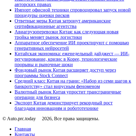
авторских правах
Импорт офисной техники спровоцировал запуск новой
процедуры оценки рисков
Ответные меры Китая затронут американские
сертификационные агентства
Авиагрузоперевозки Китая: как следующая новая
тройка меняет рынок логистики
Аппаратное обеспечение ИИ проектируют с помощью
генеративных нейросетей
Китайская экономика: еженедельный дайджест — ИИ-
регулирование, кризис в Корее, технологические
прорывы и рыночные шоки
Фондовый рынок Китая расширяет доступ через
программы Stock Connect
Средний класс Китая на грани: «Набор из семи шагов к
банкротству» стал вирусным феноменом
Валютный рынок Китая упростит трансграничные
операции для бизнеса
Экспорт Китая демонстрирует рекордный рост
благодаря инновациям и робототехнике
© Auto.prc.today
2026, Все права защищены.
Главная
Контакты