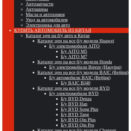
Автозапчасти
Автошины
Масла и автохимия
Уход за автомобилем
Электроника для авто
КУПИТЬ АВТОМОБИЛЬ ИЗ КИТАЯ
Каталог цен на б/у авто в Китае
Каталог цен на все б/у модели Huawei
Б/у электромобили AITO
Б/у AITO M5
Б/у AITO M7
Каталог цен на все б/у модели Honda
Б/у электромобили Breeze (Haoying)
Каталог цен на все б/у модели BAIC (Beijing)
Б/у автомобили BAIC (Beijing)
Б/у BAIC BJ40
Каталог цен на все б/у модели BYD
Б/у электромобили BYD
Б/у BYD Denza
Б/у BYD Han
Б/у BYD Song Plus
Б/у BYD Tang
Б/у BYD Qin Plus
Б/у BYD Qin Pro
Каталог цен на все б/у модели Changan