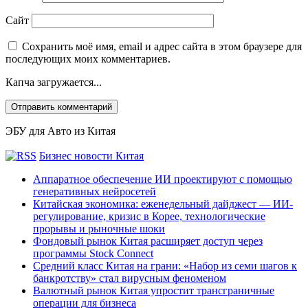
Сайт
Сохранить моё имя, email и адрес сайта в этом браузере для
последующих моих комментариев.
Капча загружается...
ЭБУ для Авто из Китая
Бизнес новости Китая
Аппаратное обеспечение ИИ проектируют с помощью
генеративных нейросетей
Китайская экономика: еженедельный дайджест — ИИ-
регулирование, кризис в Корее, технологические
прорывы и рыночные шоки
Фондовый рынок Китая расширяет доступ через
программы Stock Connect
Средний класс Китая на грани: «Набор из семи шагов к
банкротству» стал вирусным феноменом
Валютный рынок Китая упростит трансграничные
операции для бизнеса