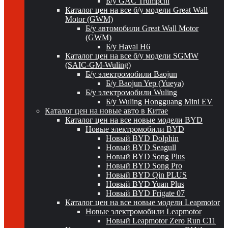
Б/у GAC Trumpchi
Каталог цен на все б/у модели Great Wall
Motor (GWM)
Б/у автомобили Great Wall Motor
(GWM)
Б/у Haval H6
Каталог цен на все б/у модели SGMW
(SAIC-GM-Wuling)
Б/у электромобили Baojun
Б/у Baojun Yep (Yueya)
Б/у электромобили Wuling
Б/у Wuling Hongguang Mini EV
Каталог цен на новые авто в Китае
Каталог цен на все новые модели BYD
Новые электромобили BYD
Новый BYD Dolphin
Новый BYD Seagull
Новый BYD Song Plus
Новый BYD Song Pro
Новый BYD Qin PLUS
Новый BYD Yuan Plus
Новый BYD Frigate 07
Каталог цен на все новые модели Leapmotor
Новые электромобили Leapmotor
Новый Leapmotor Zero Run C11