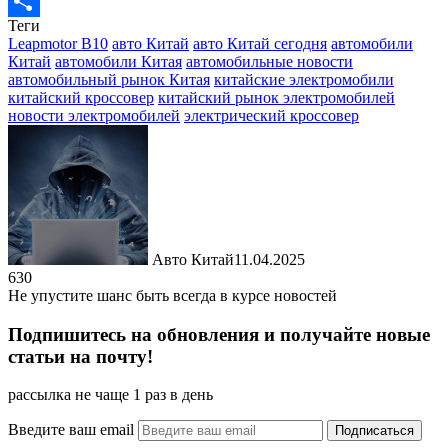
Messenger
Теги
Отправить
Leapmotor B10
авто Китай
авто Китай сегодня
автомобили
Китай
автомобили Китая
автомобильные новости
автомобильный рынок Китая
китайские электромобили
китайский кроссовер
китайский рынок электромобилей
новости электромобилей
электрический кроссовер
Авто Китай
11.04.2025
630
Не упустите шанс быть всегда в курсе новостей
Подпишитесь на обновления и получайте новые
статьи на почту!
рассылка не чаще 1 раз в день
Введите ваш email