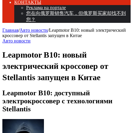
КОНТАКТЫ
Реклама на портале
您在向俄罗斯销售汽车，但俄罗斯买家却找不到
您？
Главная
/
Авто новости
/
Leapmotor B10: новый электрический
кроссовер от Stellantis запущен в Китае
Авто новости
Leapmotor B10: новый
электрический кроссовер от
Stellantis запущен в Китае
Leapmotor B10: доступный
электрокроссовер с технологиями
Stellantis