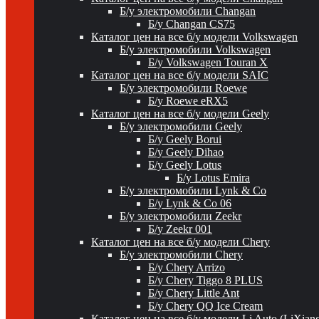
Б/у электромобили Changan
Б/у Changan CS75
Каталог цен на все б/у модели Volkswagen
Б/у электромобили Volkswagen
Б/у Volkswagen Touran X
Каталог цен на все б/у модели SAIC
Б/у электромобили Roewe
Б/у Roewe eRX5
Каталог цен на все б/у модели Geely
Б/у электромобили Geely
Б/у Geely Borui
Б/у Geely Dihao
Б/у Geely Lotus
Б/у Lotus Emira
Б/у электромобили Lynk & Co
Б/у Lynk & Co 06
Б/у электромобили Zeekr
Б/у Zeekr 001
Каталог цен на все б/у модели Chery
Б/у электромобили Chery
Б/у Chery Arrizo
Б/у Chery Tiggo 8 PLUS
Б/у Chery Little Ant
Б/у Chery QQ Ice Cream
Каталог цен на все б/у модели Li Auto (LiXian