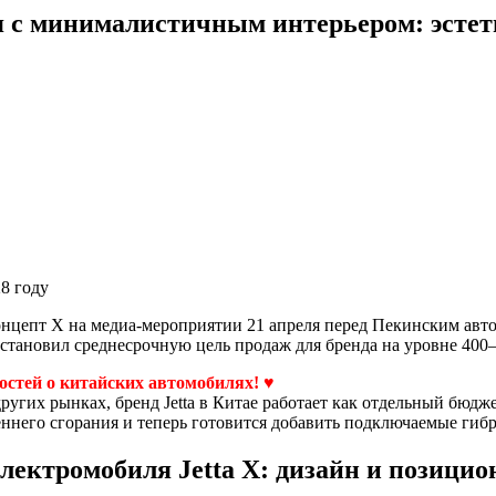
я с минималистичным интерьером: эстети
28 году
 концепт X на медиа-мероприятии 21 апреля перед Пекинским ав
становил среднесрочную цель продаж для бренда на уровне 400
востей о китайских автомобилях! ♥
а других рынках, бренд Jetta в Китае работает как отдельный б
еннего сгорания и теперь готовится добавить подключаемые гиб
лектромобиля Jetta X: дизайн и позици