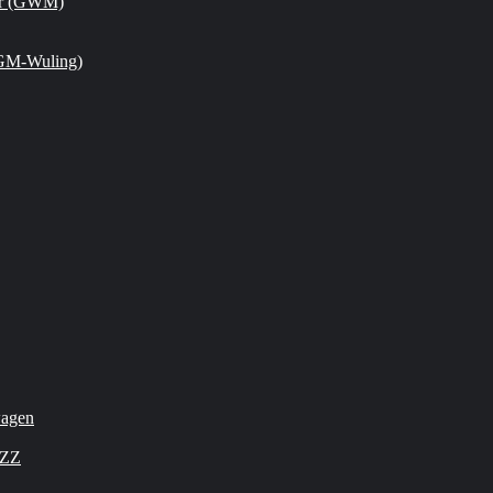
or (GWM)
GM-Wuling)
wagen
OZZ