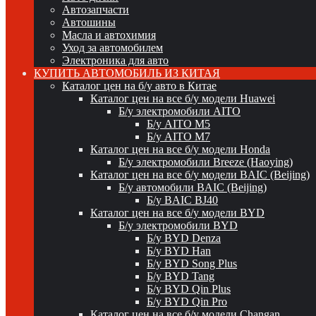
Автозапчасти
Автошины
Масла и автохимия
Уход за автомобилем
Электроника для авто
КУПИТЬ АВТОМОБИЛЬ ИЗ КИТАЯ
Каталог цен на б/у авто в Китае
Каталог цен на все б/у модели Huawei
Б/у электромобили AITO
Б/у AITO M5
Б/у AITO M7
Каталог цен на все б/у модели Honda
Б/у электромобили Breeze (Haoying)
Каталог цен на все б/у модели BAIC (Beijing)
Б/у автомобили BAIC (Beijing)
Б/у BAIC BJ40
Каталог цен на все б/у модели BYD
Б/у электромобили BYD
Б/у BYD Denza
Б/у BYD Han
Б/у BYD Song Plus
Б/у BYD Tang
Б/у BYD Qin Plus
Б/у BYD Qin Pro
Каталог цен на все б/у модели Changan