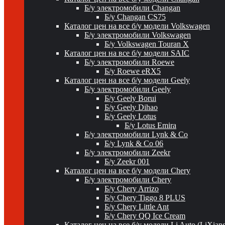
Б/у электромобили Changan
Б/у Changan CS75
Каталог цен на все б/у модели Volkswagen
Б/у электромобили Volkswagen
Б/у Volkswagen Touran X
Каталог цен на все б/у модели SAIC
Б/у электромобили Roewe
Б/у Roewe eRX5
Каталог цен на все б/у модели Geely
Б/у электромобили Geely
Б/у Geely Borui
Б/у Geely Dihao
Б/у Geely Lotus
Б/у Lotus Emira
Б/у электромобили Lynk & Co
Б/у Lynk & Co 06
Б/у электромобили Zeekr
Б/у Zeekr 001
Каталог цен на все б/у модели Chery
Б/у электромобили Chery
Б/у Chery Arrizo
Б/у Chery Tiggo 8 PLUS
Б/у Chery Little Ant
Б/у Chery QQ Ice Cream
Каталог цен на все б/у модели Li Auto (LiXian