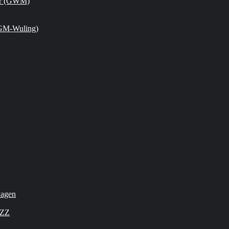
or (GWM)
GM-Wuling)
wagen
OZZ