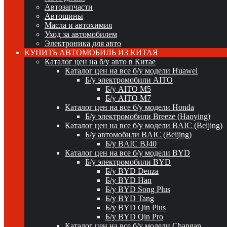
Автозапчасти
Автошины
Масла и автохимия
Уход за автомобилем
Электроника для авто
КУПИТЬ АВТОМОБИЛЬ ИЗ КИТАЯ
Каталог цен на б/у авто в Китае
Каталог цен на все б/у модели Huawei
Б/у электромобили AITO
Б/у AITO M5
Б/у AITO M7
Каталог цен на все б/у модели Honda
Б/у электромобили Breeze (Haoying)
Каталог цен на все б/у модели BAIC (Beijing)
Б/у автомобили BAIC (Beijing)
Б/у BAIC BJ40
Каталог цен на все б/у модели BYD
Б/у электромобили BYD
Б/у BYD Denza
Б/у BYD Han
Б/у BYD Song Plus
Б/у BYD Tang
Б/у BYD Qin Plus
Б/у BYD Qin Pro
Каталог цен на все б/у модели Changan