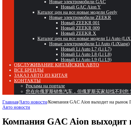
Новые электромобили GAC
Новый GAC Aion Y
Каталог цен на все новые модели Geely
Новые электромобили ZEEKR
Новый ZEEKR 001
Новый ZEEKR 009
Новый ZEEKR X
Каталог цен на все новые модели Li Auto (LiX
Новые электромобили Li Auto (LiXiang)
Новый Li Auto L7 (Li L7)
Новый Li Auto L8 (Li L8)
Новый Li Auto L9 (Li L9)
ОБСЛУЖИВАНИЕ КИТАЙСКИХ АВТО
ВСЕ БРЕНДЫ
ЗАКАЗ АВТО ИЗ КИТАЯ
КОНТАКТЫ
Реклама на портале
您在向俄罗斯销售汽车，但俄罗斯买家却找不到您
Главная
/
Авто новости
/
Компания GAC Aion выходит на рынок Го
Авто новости
Компания GAC Aion выходит н