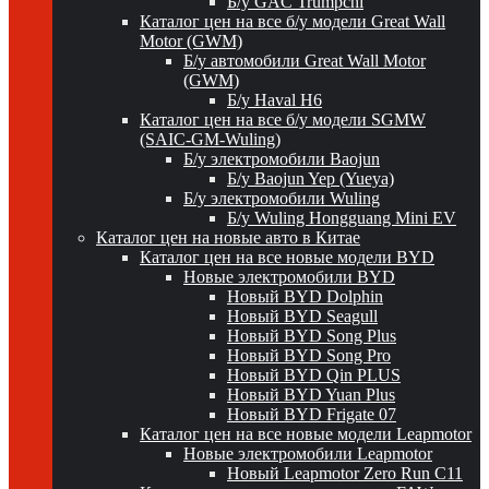
Б/у GAC Trumpchi
Каталог цен на все б/у модели Great Wall
Motor (GWM)
Б/у автомобили Great Wall Motor
(GWM)
Б/у Haval H6
Каталог цен на все б/у модели SGMW
(SAIC-GM-Wuling)
Б/у электромобили Baojun
Б/у Baojun Yep (Yueya)
Б/у электромобили Wuling
Б/у Wuling Hongguang Mini EV
Каталог цен на новые авто в Китае
Каталог цен на все новые модели BYD
Новые электромобили BYD
Новый BYD Dolphin
Новый BYD Seagull
Новый BYD Song Plus
Новый BYD Song Pro
Новый BYD Qin PLUS
Новый BYD Yuan Plus
Новый BYD Frigate 07
Каталог цен на все новые модели Leapmotor
Новые электромобили Leapmotor
Новый Leapmotor Zero Run C11