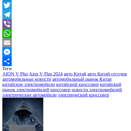
Mail.Ru
Twitter
Telegram
Viber
WhatsApp
Email
Messenger
Теги
Отправить
AION V Plus
Aion V Plus 2024
авто Китай
авто Китай сегодня
автомобильные новости
автомобильный рынок Китая
китайские электромобили
китайский кроссовер
китайский
рынок электромобилей
кроссовер
новости электромобилей
электрические автомобили
электрический кроссовер