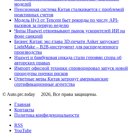
моделей
Пенсионная система Китая сталкивается с проблемой
неактивных счетов
Модель Hy3 от Tencent бьет рекорды по числу API-
вызовов за первую неделю
Чипы Huawei отвоевывают рынок ускорителей ИИ на
фоне санкций
Бизнес Китая: экс-глава 3D-печати Anker запускает
LightMake – B2B-инструмент для распределенного
производства
Huawei и бамбуковая цикада стали героями спора об
авторских правах
Импорт офисной техники спровоцировал запуск новой
процедуры оценки рисков
Ответные меры Китая затронут американские
сертификационные агентства
© Auto.prc.today
2026, Все права защищены.
Главная
Контакты
Политика конфиденциальности
RSS
YouTube