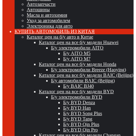
Автозапчасти
Автошины
Масла и автохимия
Уход за автомобилем
Электроника для авто
КУПИТЬ АВТОМОБИЛЬ ИЗ КИТАЯ
Каталог цен на б/у авто в Китае
Каталог цен на все б/у модели Huawei
Б/у электромобили AITO
Б/у AITO M5
Б/у AITO M7
Каталог цен на все б/у модели Honda
Б/у электромобили Breeze (Haoying)
Каталог цен на все б/у модели BAIC (Beijing)
Б/у автомобили BAIC (Beijing)
Б/у BAIC BJ40
Каталог цен на все б/у модели BYD
Б/у электромобили BYD
Б/у BYD Denza
Б/у BYD Han
Б/у BYD Song Plus
Б/у BYD Tang
Б/у BYD Qin Plus
Б/у BYD Qin Pro
Каталог цен на все б/у модели Changan