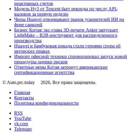
неактивных счетов
Модель Hy3 от Tencent бьет рекорды по числу API-
вызовов за первую неделю
Чипы Huawei отвоевывают рынок ускорителей ИИ на
фоне санкций
Бизнес Китая: экс-глава 3D-печати Anker запускает
LightMake – B2B-инструмент для распределенного
производства
Huawei и бамбуковая цикада стали героями спора об
авторских правах
Импорт офисной техники спровоцировал запуск новой
процедуры оценки рисков
Ответные меры Китая затронут американские
сертификационные агентства
© Auto.prc.today
2026, Все права защищены.
Главная
Контакты
Политика конфиденциальности
RSS
YouTube
vk.com
Telegram