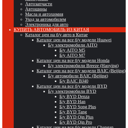
Автозапчасти
Автошины
Масла и автохимия
Уход за автомобилем
Электроника для авто
КУПИТЬ АВТОМОБИЛЬ ИЗ КИТАЯ
Каталог цен на б/у авто в Китае
Каталог цен на все б/у модели Huawei
Б/у электромобили AITO
Б/у AITO M5
Б/у AITO M7
Каталог цен на все б/у модели Honda
Б/у электромобили Breeze (Haoying)
Каталог цен на все б/у модели BAIC (Beijing)
Б/у автомобили BAIC (Beijing)
Б/у BAIC BJ40
Каталог цен на все б/у модели BYD
Б/у электромобили BYD
Б/у BYD Denza
Б/у BYD Han
Б/у BYD Song Plus
Б/у BYD Tang
Б/у BYD Qin Plus
Б/у BYD Qin Pro
Каталог цен на все б/у модели Changan