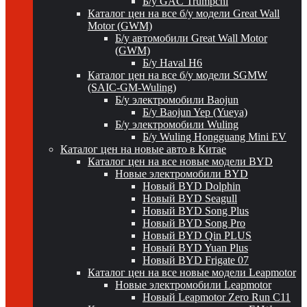
Б/у GAC Trumpchi
Каталог цен на все б/у модели Great Wall
Motor (GWM)
Б/у автомобили Great Wall Motor
(GWM)
Б/у Haval H6
Каталог цен на все б/у модели SGMW
(SAIC-GM-Wuling)
Б/у электромобили Baojun
Б/у Baojun Yep (Yueya)
Б/у электромобили Wuling
Б/у Wuling Hongguang Mini EV
Каталог цен на новые авто в Китае
Каталог цен на все новые модели BYD
Новые электромобили BYD
Новый BYD Dolphin
Новый BYD Seagull
Новый BYD Song Plus
Новый BYD Song Pro
Новый BYD Qin PLUS
Новый BYD Yuan Plus
Новый BYD Frigate 07
Каталог цен на все новые модели Leapmotor
Новые электромобили Leapmotor
Новый Leapmotor Zero Run C11