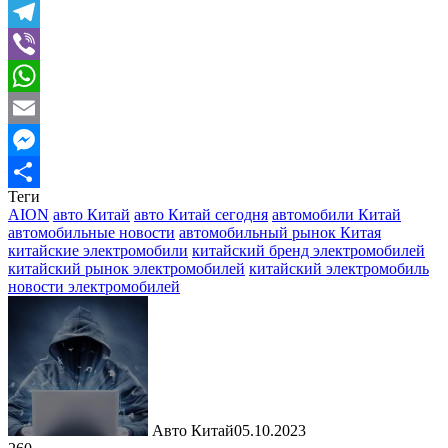
Twitter
Telegram
Viber
WhatsApp
Email
Messenger
Теги
Отправить
AION
авто Китай
авто Китай сегодня
автомобили Китай
автомобильные новости
автомобильный рынок Китая
китайские электромобили
китайский бренд электромобилей
китайский рынок электромобилей
китайский электромобиль
новости электромобилей
Авто Китай
05.10.2023