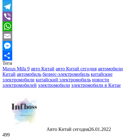
Twitter
Telegram
Viber
WhatsApp
Email
Messenger
Теги
Отправить
Maxus Mifa 9
авто Китай
авто Китай сегодня
автомобили
Китай
автомобиль
бизнес-электромобиль
китайские
электромобили
китайский электромобиль
новости
электромобилей
электромобили
электромобили в Китае
Авто Китай сегодня
26.01.2022
499