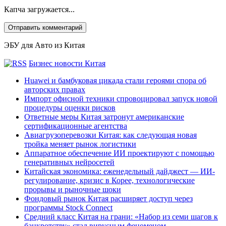
Капча загружается...
ЭБУ для Авто из Китая
Бизнес новости Китая
Huawei и бамбуковая цикада стали героями спора об
авторских правах
Импорт офисной техники спровоцировал запуск новой
процедуры оценки рисков
Ответные меры Китая затронут американские
сертификационные агентства
Авиагрузоперевозки Китая: как следующая новая
тройка меняет рынок логистики
Аппаратное обеспечение ИИ проектируют с помощью
генеративных нейросетей
Китайская экономика: еженедельный дайджест — ИИ-
регулирование, кризис в Корее, технологические
прорывы и рыночные шоки
Фондовый рынок Китая расширяет доступ через
программы Stock Connect
Средний класс Китая на грани: «Набор из семи шагов к
банкротству» стал вирусным феноменом