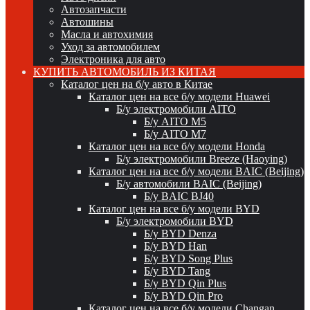
Автозапчасти
Автошины
Масла и автохимия
Уход за автомобилем
Электроника для авто
КУПИТЬ АВТОМОБИЛЬ ИЗ КИТАЯ
Каталог цен на б/у авто в Китае
Каталог цен на все б/у модели Huawei
Б/у электромобили AITO
Б/у AITO M5
Б/у AITO M7
Каталог цен на все б/у модели Honda
Б/у электромобили Breeze (Haoying)
Каталог цен на все б/у модели BAIC (Beijing)
Б/у автомобили BAIC (Beijing)
Б/у BAIC BJ40
Каталог цен на все б/у модели BYD
Б/у электромобили BYD
Б/у BYD Denza
Б/у BYD Han
Б/у BYD Song Plus
Б/у BYD Tang
Б/у BYD Qin Plus
Б/у BYD Qin Pro
Каталог цен на все б/у модели Changan