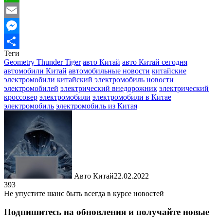
WhatsApp
Email
Messenger
Теги
Отправить
Geometry Thunder Tiger
авто Китай
авто Китай сегодня
автомобили Китай
автомобильные новости
китайские
электромобили
китайский электромобиль
новости
электромобилей
электрический внедорожник
электрический
кроссовер
электромобили
электромобили в Китае
электромобиль
электромобиль из Китая
Авто Китай
22.02.2022
393
Не упустите шанс быть всегда в курсе новостей
Подпишитесь на обновления и получайте новые