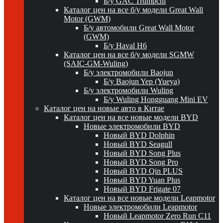
Б/у GAC Trumpchi
Каталог цен на все б/у модели Great Wall
Motor (GWM)
Б/у автомобили Great Wall Motor
(GWM)
Б/у Haval H6
Каталог цен на все б/у модели SGMW
(SAIC-GM-Wuling)
Б/у электромобили Baojun
Б/у Baojun Yep (Yueya)
Б/у электромобили Wuling
Б/у Wuling Hongguang Mini EV
Каталог цен на новые авто в Китае
Каталог цен на все новые модели BYD
Новые электромобили BYD
Новый BYD Dolphin
Новый BYD Seagull
Новый BYD Song Plus
Новый BYD Song Pro
Новый BYD Qin PLUS
Новый BYD Yuan Plus
Новый BYD Frigate 07
Каталог цен на все новые модели Leapmotor
Новые электромобили Leapmotor
Новый Leapmotor Zero Run C11