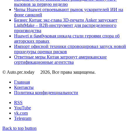
вызовов за первую неделю
Чипы Huawei отвоевывают рынок ускорителей ИИ на
фоне санкций
Бизнес Китая: экс-глава 3D-печати Anker запускает
LightMake – B2B-инструмент для распределенного
производства
Huawei и бамбуковая цикада стали героями спора об
авторских правах
Импорт офисной техники спровоцировал запуск новой
процедуры оценки рисков
Ответные меры Китая затронут американские
сертификационные агентства
© Auto.prc.today
2026, Все права защищены.
Главная
Контакты
Политика конфиденциальности
RSS
YouTube
vk.com
Telegram
Back to top button