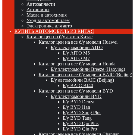
Автозапчасти
Автошины
Масла и автохимия
Уход за автомобилем
Электроника для авто
КУПИТЬ АВТОМОБИЛЬ ИЗ КИТАЯ
Каталог цен на б/у авто в Китае
Каталог цен на все б/у модели Huawei
Б/у электромобили AITO
Б/у AITO M5
Б/у AITO M7
Каталог цен на все б/у модели Honda
Б/у электромобили Breeze (Haoying)
Каталог цен на все б/у модели BAIC (Beijing)
Б/у автомобили BAIC (Beijing)
Б/у BAIC BJ40
Каталог цен на все б/у модели BYD
Б/у электромобили BYD
Б/у BYD Denza
Б/у BYD Han
Б/у BYD Song Plus
Б/у BYD Tang
Б/у BYD Qin Plus
Б/у BYD Qin Pro
Каталог цен на все б/у модели Changan