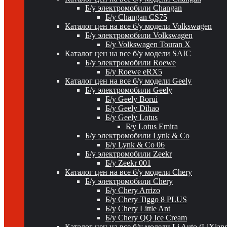
Б/у электромобили Changan
Б/у Changan CS75
Каталог цен на все б/у модели Volkswagen
Б/у электромобили Volkswagen
Б/у Volkswagen Touran X
Каталог цен на все б/у модели SAIC
Б/у электромобили Roewe
Б/у Roewe eRX5
Каталог цен на все б/у модели Geely
Б/у электромобили Geely
Б/у Geely Borui
Б/у Geely Dihao
Б/у Geely Lotus
Б/у Lotus Emira
Б/у электромобили Lynk & Co
Б/у Lynk & Co 06
Б/у электромобили Zeekr
Б/у Zeekr 001
Каталог цен на все б/у модели Chery
Б/у электромобили Chery
Б/у Chery Arrizo
Б/у Chery Tiggo 8 PLUS
Б/у Chery Little Ant
Б/у Chery QQ Ice Cream
Каталог цен на все б/у модели Li Auto (LiXian