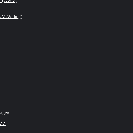
or (GWM)
GM-Wuling)
wagen
OZZ