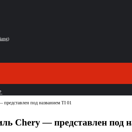
iang)
？
 представлен под названием TI 01
ль Chery — представлен под н