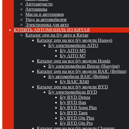
Автозапчасти
Автошины
Масла и автохимия
Уход за автомобилем
Электроника для авто
КУПИТЬ АВТОМОБИЛЬ ИЗ КИТАЯ
Каталог цен на б/у авто в Китае
Каталог цен на все б/у модели Huawei
Б/у электромобили AITO
Б/у AITO M5
Б/у AITO M7
Каталог цен на все б/у модели Honda
Б/у электромобили Breeze (Haoying)
Каталог цен на все б/у модели BAIC (Beijing)
Б/у автомобили BAIC (Beijing)
Б/у BAIC BJ40
Каталог цен на все б/у модели BYD
Б/у электромобили BYD
Б/у BYD Denza
Б/у BYD Han
Б/у BYD Song Plus
Б/у BYD Tang
Б/у BYD Qin Plus
Б/у BYD Qin Pro
Каталог цен на все б/у модели Changan