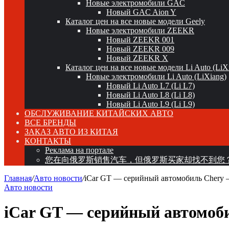
Новые электромобили GAC
Новый GAC Aion Y
Каталог цен на все новые модели Geely
Новые электромобили ZEEKR
Новый ZEEKR 001
Новый ZEEKR 009
Новый ZEEKR X
Каталог цен на все новые модели Li Auto (LiX
Новые электромобили Li Auto (LiXiang)
Новый Li Auto L7 (Li L7)
Новый Li Auto L8 (Li L8)
Новый Li Auto L9 (Li L9)
ОБСЛУЖИВАНИЕ КИТАЙСКИХ АВТО
ВСЕ БРЕНДЫ
ЗАКАЗ АВТО ИЗ КИТАЯ
КОНТАКТЫ
Реклама на портале
您在向俄罗斯销售汽车，但俄罗斯买家却找不到您
Главная
/
Авто новости
/
iCar GT — серийный автомобиль Chery —
Авто новости
iCar GT — серийный автомоби