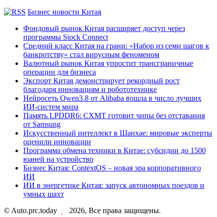
Бизнес новости Китая
Фондовый рынок Китая расширяет доступ через
программы Stock Connect
Средний класс Китая на грани: «Набор из семи шагов к
банкротству» стал вирусным феноменом
Валютный рынок Китая упростит трансграничные
операции для бизнеса
Экспорт Китая демонстрирует рекордный рост
благодаря инновациям и робототехнике
Нейросеть Qwen3.8 от Alibaba вошла в число лучших
ИИ-систем мира
Память LPDDR6: CXMT готовит чипы без отставания
от Samsung
Искусственный интеллект в Шанхае: мировые эксперты
оценили инновации
Программа обмена техники в Китае: субсидии до 1500
юаней на устройство
Бизнес Китая: ContextOS – новая эра корпоративного
ИИ
ИИ в энергетике Китая: запуск автономных поездов и
умных шахт
© Auto.prc.today
2026, Все права защищены.