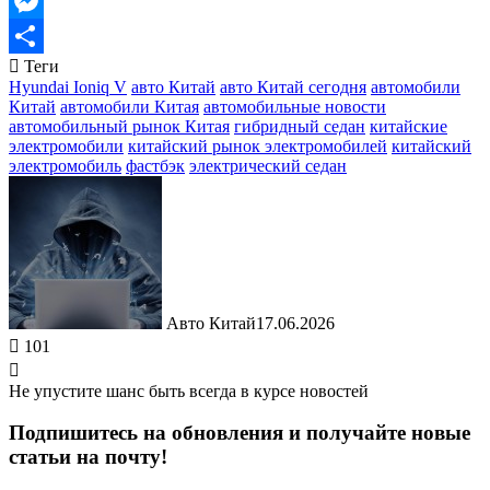
Email
Messenger
Теги
Отправить
Hyundai Ioniq V
авто Китай
авто Китай сегодня
автомобили
Китай
автомобили Китая
автомобильные новости
автомобильный рынок Китая
гибридный седан
китайские
электромобили
китайский рынок электромобилей
китайский
электромобиль
фастбэк
электрический седан
Авто Китай
17.06.2026
101
Не упустите шанс быть всегда в курсе новостей
Подпишитесь на обновления и получайте новые
статьи на почту!