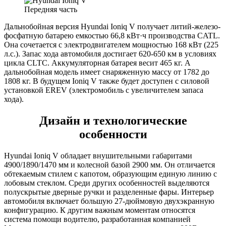
Передняя часть
Дальнобойная версия Hyundai Ioniq V получает литий-железо-
фосфатную батарею емкостью 66,8 кВт·ч производства CATL.
Она сочетается с электродвигателем мощностью 168 кВт (225
л.с.). Запас хода автомобиля достигает 620-650 км в условиях
цикла CLTC. Аккумуляторная батарея весит 465 кг. А
дальнобойная модель имеет снаряженную массу от 1782 до
1808 кг. В будущем Ioniq V также будет доступен с силовой
установкой EREV (электромобиль с увеличителем запаса
хода).
Дизайн и технологические
особенности
Hyundai Ioniq V обладает внушительными габаритами
4900/1890/1470 мм и колесной базой 2900 мм. Он отличается
обтекаемым стилем с капотом, образующим единую линию с
лобовым стеклом. Среди других особенностей выделяются
полускрытые дверные ручки и разделенные фары. Интерьер
автомобиля включает большую 27-дюймовую двухэкранную
конфигурацию. К другим важным моментам относятся
система помощи водителю, разработанная компанией