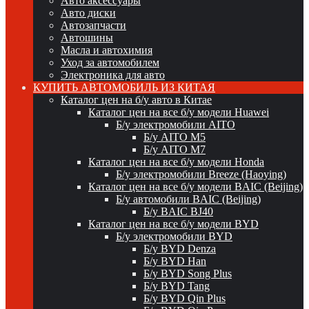
Авто аксессуары
Авто диски
Автозапчасти
Автошины
Масла и автохимия
Уход за автомобилем
Электроника для авто
КУПИТЬ АВТОМОБИЛЬ ИЗ КИТАЯ
Каталог цен на б/у авто в Китае
Каталог цен на все б/у модели Huawei
Б/у электромобили AITO
Б/у AITO M5
Б/у AITO M7
Каталог цен на все б/у модели Honda
Б/у электромобили Breeze (Haoying)
Каталог цен на все б/у модели BAIC (Beijing)
Б/у автомобили BAIC (Beijing)
Б/у BAIC BJ40
Каталог цен на все б/у модели BYD
Б/у электромобили BYD
Б/у BYD Denza
Б/у BYD Han
Б/у BYD Song Plus
Б/у BYD Tang
Б/у BYD Qin Plus