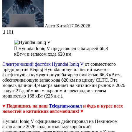
Авто Китай
17.06.2026
101
Hyundai Ioniq V представлен с батареей 66,8
кВт·ч и запасом хода 620 км
Электрический фастбэк Hyundai Ioniq V
от совместного
предприятия Beijing Hyundai получил литий-железо-
фосфатную аккумуляторную батарею емкостью 66,8 кВт·ч,
обеспечивающую запас хода 620 км по циклу CLTC. Эта
модель длиной 4,9 метра выйдет на китайский рынок в 2026
году с 27-дюймовым экраном и электродвигателем
мощностью 168 кВт (225 л.с.).
♥ Подпишись на наш
Telegram-канал
и будь в курсе всех
новостей о китайских автомобилях! ♥
Hyundai Ioniq V официально дебютировал на Пекинском
автосалоне 2026 года, поскольку корейский
автопроизводитель стремится вернуть позиции в Китае.