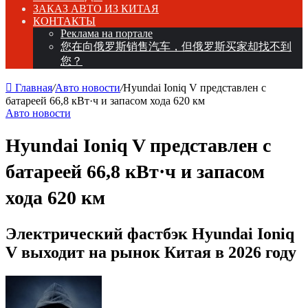
ЗАКАЗ АВТО ИЗ КИТАЯ
КОНТАКТЫ
Реклама на портале
您在向俄罗斯销售汽车，但俄罗斯买家却找不到
您？
Главная
/
Авто новости
/
Hyundai Ioniq V представлен с
батареей 66,8 кВт·ч и запасом хода 620 км
Авто новости
Hyundai Ioniq V представлен с
батареей 66,8 кВт·ч и запасом
хода 620 км
Электрический фастбэк Hyundai Ioniq
V выходит на рынок Китая в 2026 году