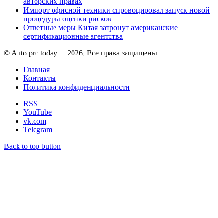
авторских правах
Импорт офисной техники спровоцировал запуск новой
процедуры оценки рисков
Ответные меры Китая затронут американские
сертификационные агентства
© Auto.prc.today
2026, Все права защищены.
Главная
Контакты
Политика конфиденциальности
RSS
YouTube
vk.com
Telegram
Back to top button