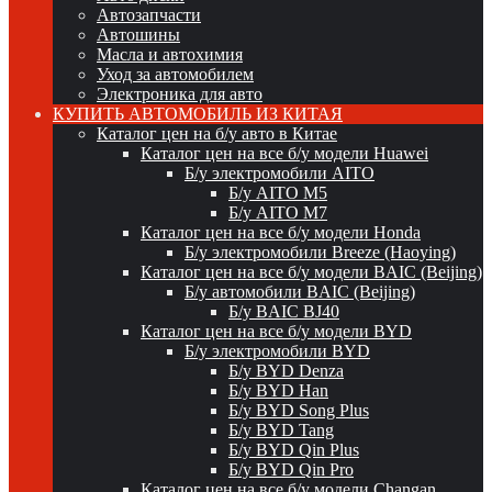
Автозапчасти
Автошины
Масла и автохимия
Уход за автомобилем
Электроника для авто
КУПИТЬ АВТОМОБИЛЬ ИЗ КИТАЯ
Каталог цен на б/у авто в Китае
Каталог цен на все б/у модели Huawei
Б/у электромобили AITO
Б/у AITO M5
Б/у AITO M7
Каталог цен на все б/у модели Honda
Б/у электромобили Breeze (Haoying)
Каталог цен на все б/у модели BAIC (Beijing)
Б/у автомобили BAIC (Beijing)
Б/у BAIC BJ40
Каталог цен на все б/у модели BYD
Б/у электромобили BYD
Б/у BYD Denza
Б/у BYD Han
Б/у BYD Song Plus
Б/у BYD Tang
Б/у BYD Qin Plus
Б/у BYD Qin Pro
Каталог цен на все б/у модели Changan