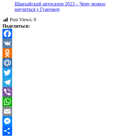
Шанхайский автосалон 2023 – Чему можно
научиться у Гуанчжоу
Post Views:
0
Поделиться:
Facebook
VK
Odnoklassniki
Mail.Ru
Twitter
Telegram
Viber
WhatsApp
Email
Messenger