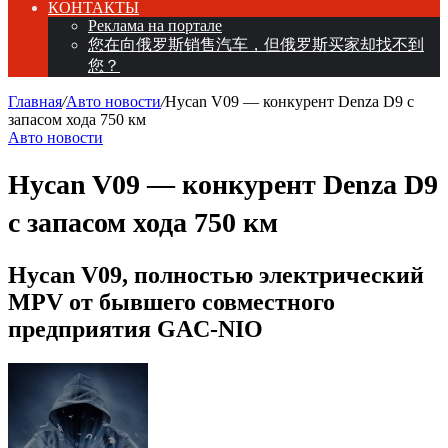
КОНТАКТЫ
Реклама на портале
您在向俄罗斯销售汽车，但俄罗斯买家却找不到
您？
Главная
/
Авто новости
/
Hycan V09 — конкурент Denza D9 с
запасом хода 750 км
Авто новости
Hycan V09 — конкурент Denza D9
с запасом хода 750 км
Hycan V09, полностью электрический
MPV от бывшего совместного
предприятия GAC-NIO