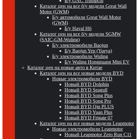
Б/у GAC Trumpchi
Каталог цен на все б/у модели Great Wall
Motor (GWM)
Б/у автомобили Great Wall Motor
(GWM)
Б/у Haval H6
Каталог цен на все б/у модели SGMW
(SAIC-GM-Wuling)
Б/у электромобили Baojun
Б/у Baojun Yep (Yueya)
Б/у электромобили Wuling
Б/у Wuling Hongguang Mini EV
Каталог цен на новые авто в Китае
Каталог цен на все новые модели BYD
Новые электромобили BYD
Новый BYD Dolphin
Новый BYD Seagull
Новый BYD Song Plus
Новый BYD Song Pro
Новый BYD Qin PLUS
Новый BYD Yuan Plus
Новый BYD Frigate 07
Каталог цен на все новые модели Leapmotor
Новые электромобили Leapmotor
Новый Leapmotor Zero Run C11