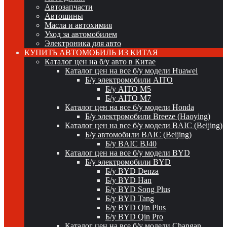
Автозапчасти
Автошины
Масла и автохимия
Уход за автомобилем
Электроника для авто
КУПИТЬ АВТОМОБИЛЬ ИЗ КИТАЯ
Каталог цен на б/у авто в Китае
Каталог цен на все б/у модели Huawei
Б/у электромобили AITO
Б/у AITO M5
Б/у AITO M7
Каталог цен на все б/у модели Honda
Б/у электромобили Breeze (Haoying)
Каталог цен на все б/у модели BAIC (Beijing)
Б/у автомобили BAIC (Beijing)
Б/у BAIC BJ40
Каталог цен на все б/у модели BYD
Б/у электромобили BYD
Б/у BYD Denza
Б/у BYD Han
Б/у BYD Song Plus
Б/у BYD Tang
Б/у BYD Qin Plus
Б/у BYD Qin Pro
Каталог цен на все б/у модели Changan