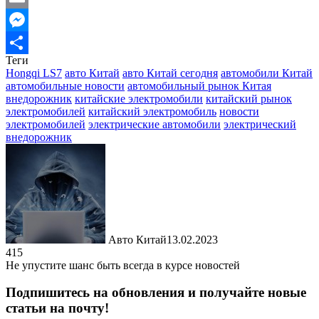
Email
Messenger
Теги
Отправить
Hongqi LS7
авто Китай
авто Китай сегодня
автомобили Китай
автомобильные новости
автомобильный рынок Китая
внедорожник
китайские электромобили
китайский рынок
электромобилей
китайский электромобиль
новости
электромобилей
электрические автомобили
электрический
внедорожник
Авто Китай
13.02.2023
415
Не упустите шанс быть всегда в курсе новостей
Подпишитесь на обновления и получайте новые
статьи на почту!