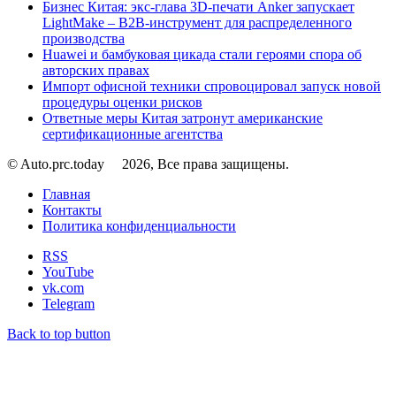
Бизнес Китая: экс-глава 3D-печати Anker запускает
LightMake – B2B-инструмент для распределенного
производства
Huawei и бамбуковая цикада стали героями спора об
авторских правах
Импорт офисной техники спровоцировал запуск новой
процедуры оценки рисков
Ответные меры Китая затронут американские
сертификационные агентства
© Auto.prc.today
2026, Все права защищены.
Главная
Контакты
Политика конфиденциальности
RSS
YouTube
vk.com
Telegram
Back to top button