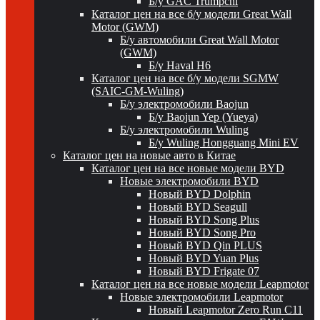
Б/у GAC Trumpchi
Каталог цен на все б/у модели Great Wall
Motor (GWM)
Б/у автомобили Great Wall Motor
(GWM)
Б/у Haval H6
Каталог цен на все б/у модели SGMW
(SAIC-GM-Wuling)
Б/у электромобили Baojun
Б/у Baojun Yep (Yueya)
Б/у электромобили Wuling
Б/у Wuling Hongguang Mini EV
Каталог цен на новые авто в Китае
Каталог цен на все новые модели BYD
Новые электромобили BYD
Новый BYD Dolphin
Новый BYD Seagull
Новый BYD Song Plus
Новый BYD Song Pro
Новый BYD Qin PLUS
Новый BYD Yuan Plus
Новый BYD Frigate 07
Каталог цен на все новые модели Leapmotor
Новые электромобили Leapmotor
Новый Leapmotor Zero Run C11