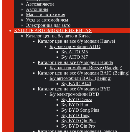
Автозапчасти
Автошины
Масла и автохимия
Уход за автомобилем
Электроника для авто
КУПИТЬ АВТОМОБИЛЬ ИЗ КИТАЯ
Каталог цен на б/у авто в Китае
Каталог цен на все б/у модели Huawei
Б/у электромобили AITO
Б/у AITO M5
Б/у AITO M7
Каталог цен на все б/у модели Honda
Б/у электромобили Breeze (Haoying)
Каталог цен на все б/у модели BAIC (Beijing)
Б/у автомобили BAIC (Beijing)
Б/у BAIC BJ40
Каталог цен на все б/у модели BYD
Б/у электромобили BYD
Б/у BYD Denza
Б/у BYD Han
Б/у BYD Song Plus
Б/у BYD Tang
Б/у BYD Qin Plus
Б/у BYD Qin Pro
Каталог цен на все б/у модели Changan