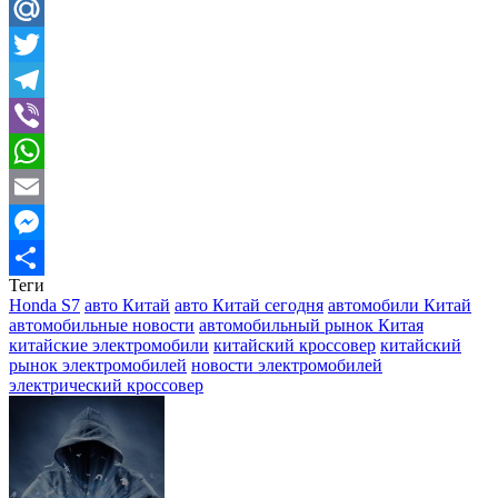
Odnoklassniki
Mail.Ru
Twitter
Telegram
Viber
WhatsApp
Email
Messenger
Теги
Отправить
Honda S7
авто Китай
авто Китай сегодня
автомобили Китай
автомобильные новости
автомобильный рынок Китая
китайские электромобили
китайский кроссовер
китайский
рынок электромобилей
новости электромобилей
электрический кроссовер