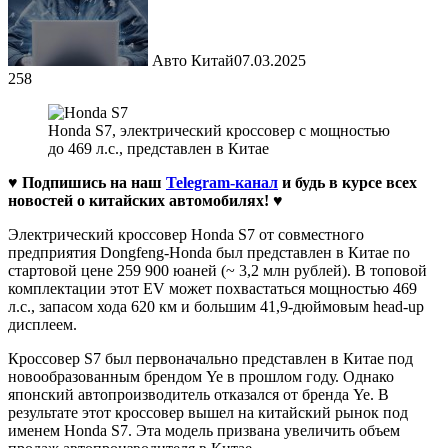
Авто Китай
07.03.2025
258
Honda S7, электрический кроссовер с мощностью
до 469 л.с., представлен в Китае
♥ Подпишись на наш
Telegram-канал
и будь в курсе всех
новостей о китайских автомобилях!
♥
Электрический кроссовер Honda S7 от совместного
предприятия Dongfeng-Honda был представлен в Китае по
стартовой цене 259 900 юаней (~ 3,2 млн рублей). В топовой
комплектации этот EV может похвастаться мощностью 469
л.с., запасом хода 620 км и большим 41,9-дюймовым head-up
дисплеем.
Кроссовер S7 был первоначально представлен в Китае под
новообразованным брендом Ye в прошлом году. Однако
японский автопроизводитель отказался от бренда Ye. В
результате этот кроссовер вышел на китайский рынок под
именем Honda S7. Эта модель призвана увеличить объем