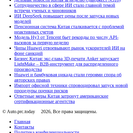
Сотрудничество в сфере ИИ стало главной темой
встречи ученых и чиновников
ИИ DeepSeek повышает цены после запуска новых
моделей
Пенсионная система Китая сталкивается с проблемой
неактивных счетов
Модель Hy3 от Tencent бьет рекорды по числу API-
вызовов за первую неделю
Чипы Huawei отвоевывают рынок ускорителей ИИ на
фоне санкций
Бизнес Китая: экс-глава 3D-печати Anker запускает
LightMake – B2B-инструмент для распределенного
производства
Huawei и бамбуковая цикада стали героями спора об
авторских правах
Импорт офисной техники спровоцировал запуск новой
процедуры оценки рисков
Ответные меры Китая затронут американские
сертификационные агентства
© Auto.prc.today
2026, Все права защищены.
Главная
Контакты
Политика конфиденциальности