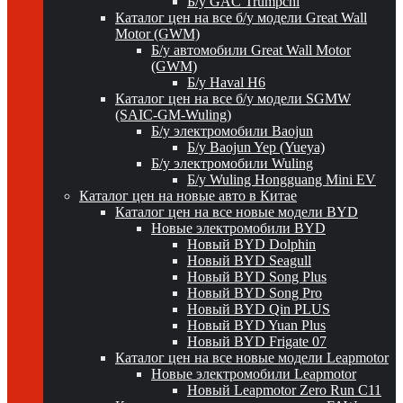
Б/у GAC Trumpchi
Каталог цен на все б/у модели Great Wall
Motor (GWM)
Б/у автомобили Great Wall Motor
(GWM)
Б/у Haval H6
Каталог цен на все б/у модели SGMW
(SAIC-GM-Wuling)
Б/у электромобили Baojun
Б/у Baojun Yep (Yueya)
Б/у электромобили Wuling
Б/у Wuling Hongguang Mini EV
Каталог цен на новые авто в Китае
Каталог цен на все новые модели BYD
Новые электромобили BYD
Новый BYD Dolphin
Новый BYD Seagull
Новый BYD Song Plus
Новый BYD Song Pro
Новый BYD Qin PLUS
Новый BYD Yuan Plus
Новый BYD Frigate 07
Каталог цен на все новые модели Leapmotor
Новые электромобили Leapmotor
Новый Leapmotor Zero Run C11