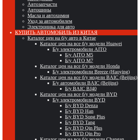
Автозапчасти
Автошины
Масла и автохимия
Уход за автомобилем
Электроника для авто
КУПИТЬ АВТОМОБИЛЬ ИЗ КИТАЯ
Каталог цен на б/у авто в Китае
Каталог цен на все б/у модели Huawei
Б/у электромобили AITO
Б/у AITO M5
Б/у AITO M7
Каталог цен на все б/у модели Honda
Б/у электромобили Breeze (Haoying)
Каталог цен на все б/у модели BAIC (Beijing)
Б/у автомобили BAIC (Beijing)
Б/у BAIC BJ40
Каталог цен на все б/у модели BYD
Б/у электромобили BYD
Б/у BYD Denza
Б/у BYD Han
Б/у BYD Song Plus
Б/у BYD Tang
Б/у BYD Qin Plus
Б/у BYD Qin Pro
Каталог цен на все б/у модели Changan