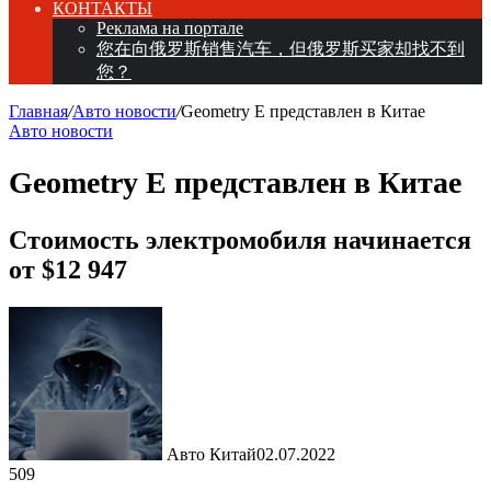
КОНТАКТЫ
Реклама на портале
您在向俄罗斯销售汽车，但俄罗斯买家却找不到
您？
Главная
/
Авто новости
/
Geometry E представлен в Китае
Авто новости
Geometry E представлен в Китае
Стоимость электромобиля начинается
от $12 947
Авто Китай
02.07.2022
509