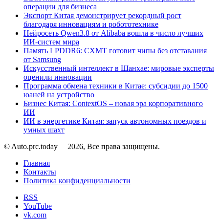
операции для бизнеса
Экспорт Китая демонстрирует рекордный рост
благодаря инновациям и робототехнике
Нейросеть Qwen3.8 от Alibaba вошла в число лучших
ИИ-систем мира
Память LPDDR6: CXMT готовит чипы без отставания
от Samsung
Искусственный интеллект в Шанхае: мировые эксперты
оценили инновации
Программа обмена техники в Китае: субсидии до 1500
юаней на устройство
Бизнес Китая: ContextOS – новая эра корпоративного
ИИ
ИИ в энергетике Китая: запуск автономных поездов и
умных шахт
© Auto.prc.today
2026, Все права защищены.
Главная
Контакты
Политика конфиденциальности
RSS
YouTube
vk.com