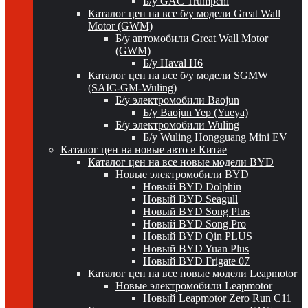
Б/у GAC Trumpchi
Каталог цен на все б/у модели Great Wall
Motor (GWM)
Б/у автомобили Great Wall Motor
(GWM)
Б/у Haval H6
Каталог цен на все б/у модели SGMW
(SAIC-GM-Wuling)
Б/у электромобили Baojun
Б/у Baojun Yep (Yueya)
Б/у электромобили Wuling
Б/у Wuling Hongguang Mini EV
Каталог цен на новые авто в Китае
Каталог цен на все новые модели BYD
Новые электромобили BYD
Новый BYD Dolphin
Новый BYD Seagull
Новый BYD Song Plus
Новый BYD Song Pro
Новый BYD Qin PLUS
Новый BYD Yuan Plus
Новый BYD Frigate 07
Каталог цен на все новые модели Leapmotor
Новые электромобили Leapmotor
Новый Leapmotor Zero Run C11