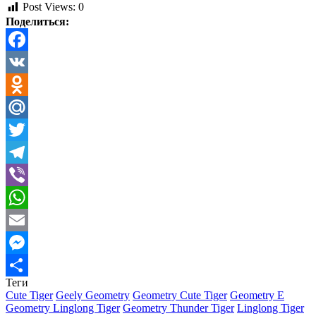
Post Views:
0
Поделиться:
Facebook
VK
Odnoklassniki
Mail.Ru
Twitter
Telegram
Viber
WhatsApp
Email
Messenger
Теги
Отправить
Cute Tiger
Geely Geometry
Geometry Cute Tiger
Geometry E
Geometry Linglong Tiger
Geometry Thunder Tiger
Linglong Tiger