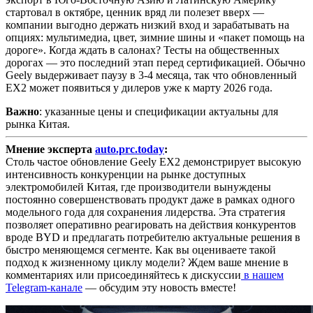
стартовал в октябре, ценник вряд ли полезет вверх —
компании выгодно держать низкий вход и зарабатывать на
опциях: мультимедиа, цвет, зимние шины и «пакет помощь на
дороге». Когда ждать в салонах? Тесты на общественных
дорогах — это последний этап перед сертификацией. Обычно
Geely выдерживает паузу в 3-4 месяца, так что обновленный
EX2 может появиться у дилеров уже к марту 2026 года.
Важно
: указанные цены и спецификации актуальны для
рынка Китая.
Мнение эксперта
auto.prc.today
:
Столь частое обновление Geely EX2 демонстрирует высокую
интенсивность конкуренции на рынке доступных
электромобилей Китая, где производители вынуждены
постоянно совершенствовать продукт даже в рамках одного
модельного года для сохранения лидерства. Эта стратегия
позволяет оперативно реагировать на действия конкурентов
вроде BYD и предлагать потребителю актуальные решения в
быстро меняющемся сегменте. Как вы оцениваете такой
подход к жизненному циклу модели? Ждем ваше мнение в
комментариях или присоединяйтесь к дискуссии
в нашем
Telegram-канале
— обсудим эту новость вместе!