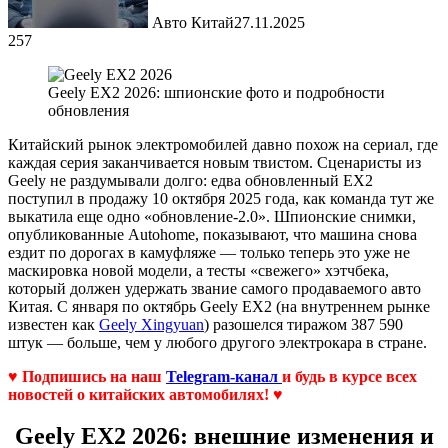
Авто Китай
27.11.2025
257
Geely EX2 2026: шпионские фото и подробности
обновления
Китайский рынок электромобилей давно похож на сериал, где
каждая серия заканчивается новым твистом. Сценаристы из
Geely не раздумывали долго: едва обновленный EX2
поступил в продажу 10 октября 2025 года, как команда тут же
выкатила еще одно «обновление-2.0». Шпионские снимки,
опубликованные Autohome, показывают, что машина снова
ездит по дорогах в камуфляже — только теперь это уже не
маскировка новой модели, а тесты «свежего» хэтчбека,
который должен удержать звание самого продаваемого авто
Китая. С января по октябрь Geely EX2 (на внутреннем рынке
известен как
Geely Xingyuan
) разошелся тиражом 387 590
штук — больше, чем у любого другого электрокара в стране.
♥ Подпишись на наш
Telegram-канал
и будь в курсе всех
новостей о китайских автомобилях! ♥
Geely EX2 2026: внешние изменения и