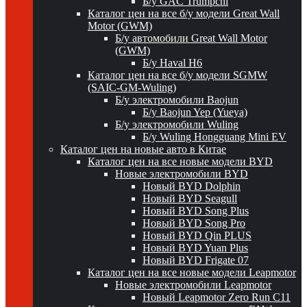
Б/у GAC Trumpchi
Каталог цен на все б/у модели Great Wall
Motor (GWM)
Б/у автомобили Great Wall Motor
(GWM)
Б/у Haval H6
Каталог цен на все б/у модели SGMW
(SAIC-GM-Wuling)
Б/у электромобили Baojun
Б/у Baojun Yep (Yueya)
Б/у электромобили Wuling
Б/у Wuling Hongguang Mini EV
Каталог цен на новые авто в Китае
Каталог цен на все новые модели BYD
Новые электромобили BYD
Новый BYD Dolphin
Новый BYD Seagull
Новый BYD Song Plus
Новый BYD Song Pro
Новый BYD Qin PLUS
Новый BYD Yuan Plus
Новый BYD Frigate 07
Каталог цен на все новые модели Leapmotor
Новые электромобили Leapmotor
Новый Leapmotor Zero Run C11