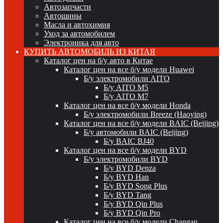
Автозапчасти
Автошины
Масла и автохимия
Уход за автомобилем
Электроника для авто
КУПИТЬ АВТОМОБИЛЬ ИЗ КИТАЯ
Каталог цен на б/у авто в Китае
Каталог цен на все б/у модели Huawei
Б/у электромобили AITO
Б/у AITO M5
Б/у AITO M7
Каталог цен на все б/у модели Honda
Б/у электромобили Breeze (Haoying)
Каталог цен на все б/у модели BAIC (Beijing)
Б/у автомобили BAIC (Beijing)
Б/у BAIC BJ40
Каталог цен на все б/у модели BYD
Б/у электромобили BYD
Б/у BYD Denza
Б/у BYD Han
Б/у BYD Song Plus
Б/у BYD Tang
Б/у BYD Qin Plus
Б/у BYD Qin Pro
Каталог цен на все б/у модели Changan