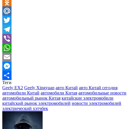
VK
Odnoklassniki
Mail.Ru
Twitter
Telegram
Viber
WhatsApp
Email
Messenger
Теги
Отправить
Geely EX2
Geely Xingyuan
авто Китай
авто Китай сегодня
автомобили Китай
автомобили Китая
автомобильные новости
автомобильный рынок Китая
китайские электромобили
китайский рынок электромобилей
новости электромобилей
электрический хэтчбек