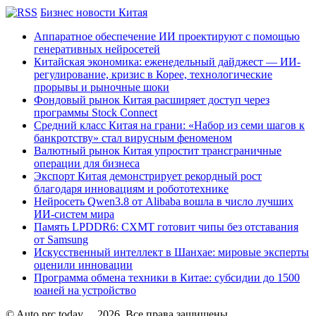
Бизнес новости Китая
Аппаратное обеспечение ИИ проектируют с помощью
генеративных нейросетей
Китайская экономика: еженедельный дайджест — ИИ-
регулирование, кризис в Корее, технологические
прорывы и рыночные шоки
Фондовый рынок Китая расширяет доступ через
программы Stock Connect
Средний класс Китая на грани: «Набор из семи шагов к
банкротству» стал вирусным феноменом
Валютный рынок Китая упростит трансграничные
операции для бизнеса
Экспорт Китая демонстрирует рекордный рост
благодаря инновациям и робототехнике
Нейросеть Qwen3.8 от Alibaba вошла в число лучших
ИИ-систем мира
Память LPDDR6: CXMT готовит чипы без отставания
от Samsung
Искусственный интеллект в Шанхае: мировые эксперты
оценили инновации
Программа обмена техники в Китае: субсидии до 1500
юаней на устройство
© Auto.prc.today
2026, Все права защищены.