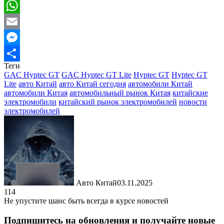
Viber
WhatsApp
Email
Messenger
Теги
Отправить
GAC Hyptec GT
GAC Hyptec GT Lite
Hyptec GT
Hyptec GT
Lite
авто Китай
авто Китай сегодня
автомобили Китай
автомобили Китая
автомобильный рынок Китая
китайские
электромобили
китайский рынок электромобилей
новости
электромобилей
Авто Китай
03.11.2025
114
Не упустите шанс быть всегда в курсе новостей
Подпишитесь на обновления и получайте новые