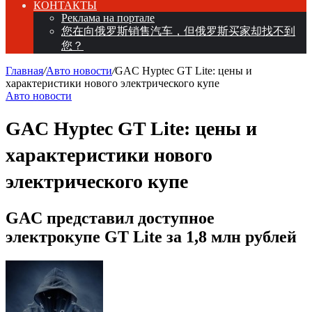
КОНТАКТЫ
Реклама на портале
您在向俄罗斯销售汽车，但俄罗斯买家却找不到
您？
Главная
/
Авто новости
/
GAC Hyptec GT Lite: цены и
характеристики нового электрического купе
Авто новости
GAC Hyptec GT Lite: цены и
характеристики нового
электрического купе
GAC представил доступное
электрокупе GT Lite за 1,8 млн рублей