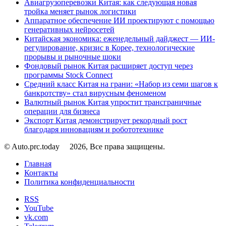
Авиагрузоперевозки Китая: как следующая новая
тройка меняет рынок логистики
Аппаратное обеспечение ИИ проектируют с помощью
генеративных нейросетей
Китайская экономика: еженедельный дайджест — ИИ-
регулирование, кризис в Корее, технологические
прорывы и рыночные шоки
Фондовый рынок Китая расширяет доступ через
программы Stock Connect
Средний класс Китая на грани: «Набор из семи шагов к
банкротству» стал вирусным феноменом
Валютный рынок Китая упростит трансграничные
операции для бизнеса
Экспорт Китая демонстрирует рекордный рост
благодаря инновациям и робототехнике
© Auto.prc.today
2026, Все права защищены.
Главная
Контакты
Политика конфиденциальности
RSS
YouTube
vk.com