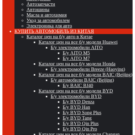
Автозапчасти
Автошины
Масла и автохимия
Уход за автомобилем
Электроника для авто
КУПИТЬ АВТОМОБИЛЬ ИЗ КИТАЯ
Каталог цен на б/у авто в Китае
Каталог цен на все б/у модели Huawei
Б/у электромобили AITO
Б/у AITO M5
Б/у AITO M7
Каталог цен на все б/у модели Honda
Б/у электромобили Breeze (Haoying)
Каталог цен на все б/у модели BAIC (Beijing)
Б/у автомобили BAIC (Beijing)
Б/у BAIC BJ40
Каталог цен на все б/у модели BYD
Б/у электромобили BYD
Б/у BYD Denza
Б/у BYD Han
Б/у BYD Song Plus
Б/у BYD Tang
Б/у BYD Qin Plus
Б/у BYD Qin Pro
Каталог цен на все б/у модели Changan