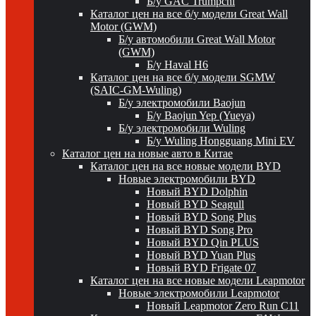
Б/у GAC Trumpchi
Каталог цен на все б/у модели Great Wall
Motor (GWM)
Б/у автомобили Great Wall Motor
(GWM)
Б/у Haval H6
Каталог цен на все б/у модели SGMW
(SAIC-GM-Wuling)
Б/у электромобили Baojun
Б/у Baojun Yep (Yueya)
Б/у электромобили Wuling
Б/у Wuling Hongguang Mini EV
Каталог цен на новые авто в Китае
Каталог цен на все новые модели BYD
Новые электромобили BYD
Новый BYD Dolphin
Новый BYD Seagull
Новый BYD Song Plus
Новый BYD Song Pro
Новый BYD Qin PLUS
Новый BYD Yuan Plus
Новый BYD Frigate 07
Каталог цен на все новые модели Leapmotor
Новые электромобили Leapmotor
Новый Leapmotor Zero Run C11