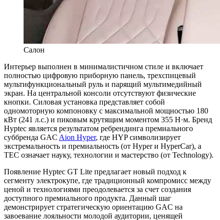
Салон
Интерьер выполнен в минималистичном стиле и включает
полностью цифровую приборную панель, трехспицевый
мультифункциональный руль и парящий мультимедийный
экран. На центральной консоли отсутствуют физические
кнопки. Силовая установка представляет собой
одномоторную компоновку с максимальной мощностью 180
кВт (241 л.с.) и пиковым крутящим моментом 355 Н·м. Бренд
Hyptec является результатом ребрендинга премиального
суббренда GAC
Aion Hyper
, где HYP символизирует
экстремальность и премиальность (от Hyper и HyperCar), а
TEC означает науку, технологии и мастерство (от Technology).
Появление Hyptec GT Lite предлагает новый подход к
сегменту электрокупе, где традиционный компромисс между
ценой и технологиями преодолевается за счет создания
доступного премиального продукта. Данный шаг
демонстрирует стратегическую ориентацию GAC на
завоевание лояльности молодой аудитории, ценящей