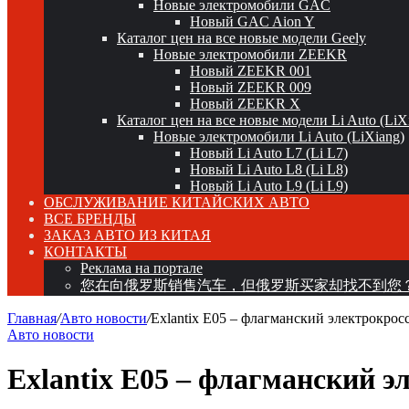
Новые электромобили GAC
Новый GAC Aion Y
Каталог цен на все новые модели Geely
Новые электромобили ZEEKR
Новый ZEEKR 001
Новый ZEEKR 009
Новый ZEEKR X
Каталог цен на все новые модели Li Auto (LiX
Новые электромобили Li Auto (LiXiang)
Новый Li Auto L7 (Li L7)
Новый Li Auto L8 (Li L8)
Новый Li Auto L9 (Li L9)
ОБСЛУЖИВАНИЕ КИТАЙСКИХ АВТО
ВСЕ БРЕНДЫ
ЗАКАЗ АВТО ИЗ КИТАЯ
КОНТАКТЫ
Реклама на портале
您在向俄罗斯销售汽车，但俄罗斯买家却找不到您
Главная
/
Авто новости
/
Exlantix E05 – флагманский электрокро
Авто новости
Exlantix E05 – флагманский 