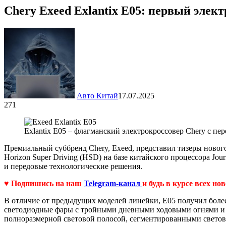
Chery Exeed Exlantix E05: первый элек
Авто Китай
17.07.2025
271
Exlantix E05 – флагманский электрокроссовер Chery с п
Премиальный суббренд Chery, Exeed, представил тизеры новог
Horizon Super Driving (HSD) на базе китайского процессора Jo
и передовые технологические решения.
♥ Подпишись на наш
Telegram-канал
и будь в курсе всех но
В отличие от предыдущих моделей линейки, E05 получил более
светодиодные фары с тройными дневными ходовыми огнями и к
полноразмерной световой полосой, сегментированными светов