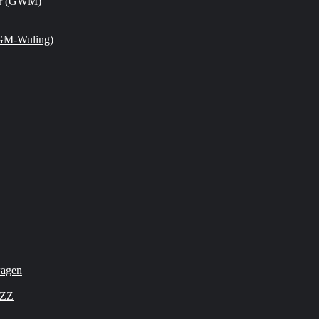
or (GWM)
GM-Wuling)
wagen
OZZ