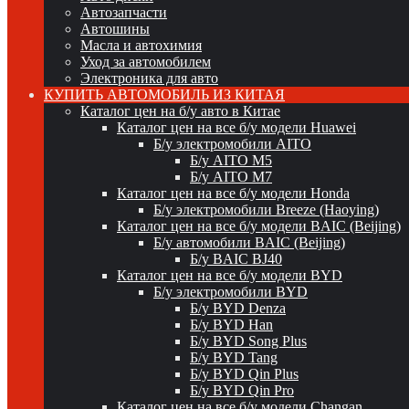
Автозапчасти
Автошины
Масла и автохимия
Уход за автомобилем
Электроника для авто
КУПИТЬ АВТОМОБИЛЬ ИЗ КИТАЯ
Каталог цен на б/у авто в Китае
Каталог цен на все б/у модели Huawei
Б/у электромобили AITO
Б/у AITO M5
Б/у AITO M7
Каталог цен на все б/у модели Honda
Б/у электромобили Breeze (Haoying)
Каталог цен на все б/у модели BAIC (Beijing)
Б/у автомобили BAIC (Beijing)
Б/у BAIC BJ40
Каталог цен на все б/у модели BYD
Б/у электромобили BYD
Б/у BYD Denza
Б/у BYD Han
Б/у BYD Song Plus
Б/у BYD Tang
Б/у BYD Qin Plus
Б/у BYD Qin Pro
Каталог цен на все б/у модели Changan