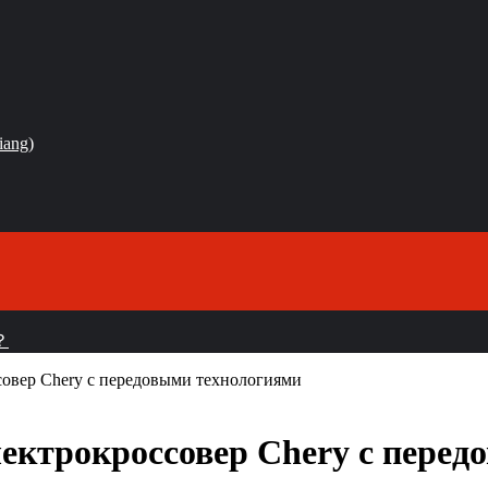
iang)
？
ссовер Chery с передовыми технологиями
электрокроссовер Chery с пере