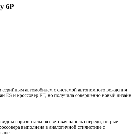
y 6P
вым серийным автомобилем с системой автономного вождения
седан ES и кроссовер ET, но получила совершенно новый дизайн
видны горизонтальная световая панель спереди, острые
оссовера выполнена в аналогичной стилистике с
рыше.