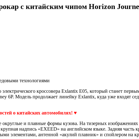
трокар с китайским чипом Horizon Journe
ередовыми технологиями
о электрического кроссовера Exlantix E05, который станет пер
urney 6P. Модель продолжает линейку Exlantix, куда уже входят 
востей о китайских автомобилях! ♥
 округлые и плавные формы кузова. На тизерных изображениях 
рупная надпись «EXEED» на английском языке. Задняя часть кр
ыми элементами, антенной «акулий плавник» и спойлером на к