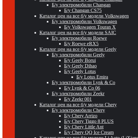
Б/у электромобили Changan
Б/у Changan CS75
Каталог цен на все б/у модели Volkswagen
Б/у электромобили Volkswagen
Б/у Volkswagen Touran X
Каталог цен на все б/у модели SAIC
Б/у электромобили Roewe
Б/у Roewe eRX5
Каталог цен на все б/у модели Geely
Б/у электромобили Geely
Б/у Geely Borui
Б/у Geely Dihao
Б/у Geely Lotus
Б/у Lotus Emira
Б/у электромобили Lynk & Co
Б/у Lynk & Co 06
Б/у электромобили Zeekr
Б/у Zeekr 001
Каталог цен на все б/у модели Chery
Б/у электромобили Chery
Б/у Chery Arrizo
Б/у Chery Tiggo 8 PLUS
Б/у Chery Little Ant
Б/у Chery QQ Ice Cream
Каталог цен на все б/у модели Li Auto (LiXian