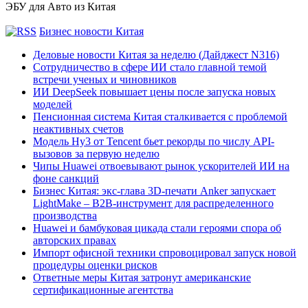
ЭБУ для Авто из Китая
Бизнес новости Китая
Деловые новости Китая за неделю (Дайджест N316)
Сотрудничество в сфере ИИ стало главной темой
встречи ученых и чиновников
ИИ DeepSeek повышает цены после запуска новых
моделей
Пенсионная система Китая сталкивается с проблемой
неактивных счетов
Модель Hy3 от Tencent бьет рекорды по числу API-
вызовов за первую неделю
Чипы Huawei отвоевывают рынок ускорителей ИИ на
фоне санкций
Бизнес Китая: экс-глава 3D-печати Anker запускает
LightMake – B2B-инструмент для распределенного
производства
Huawei и бамбуковая цикада стали героями спора об
авторских правах
Импорт офисной техники спровоцировал запуск новой
процедуры оценки рисков
Ответные меры Китая затронут американские
сертификационные агентства