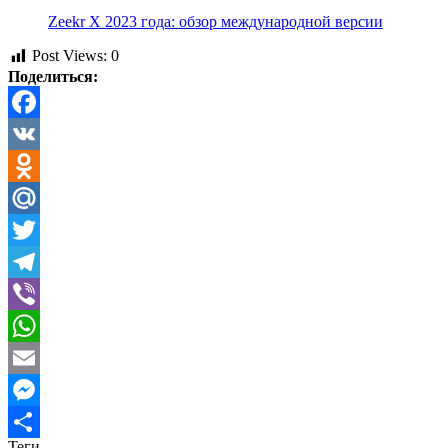
Zeekr X 2023 года: обзор международной версии
Post Views:
0
Поделиться:
Facebook
VK
Odnoklassniki
Mail.Ru
Twitter
Telegram
Viber
WhatsApp
Email
Messenger
Теги