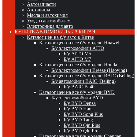
Автозапчасти
Автошины
Масла и автохимия
Уход за автомобилем
Электроника для авто
КУПИТЬ АВТОМОБИЛЬ ИЗ КИТАЯ
Каталог цен на б/у авто в Китае
Каталог цен на все б/у модели Huawei
Б/у электромобили AITO
Б/у AITO M5
Б/у AITO M7
Каталог цен на все б/у модели Honda
Б/у электромобили Breeze (Haoying)
Каталог цен на все б/у модели BAIC (Beijing)
Б/у автомобили BAIC (Beijing)
Б/у BAIC BJ40
Каталог цен на все б/у модели BYD
Б/у электромобили BYD
Б/у BYD Denza
Б/у BYD Han
Б/у BYD Song Plus
Б/у BYD Tang
Б/у BYD Qin Plus
Б/у BYD Qin Pro
Каталог цен на все б/у модели Changan