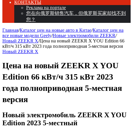
КОНТАКТЫ
Реклама на портале
您在向俄罗斯销售汽车，但俄罗斯买家却找不到
您？
Главная
/
Каталог цен на новые авто в Китае
/
Каталог цен на
все новые модели Geely
/
Новые электромобили ZEEKR
/
Новый ZEEKR X
/
Цена на новый ZEEKR X YOU Edition 66
кВт/ч 315 кВт 2023 года полноприводная 5-местная версия
Новый ZEEKR X
Цена на новый ZEEKR X YOU
Edition 66 кВт/ч 315 кВт 2023
года полноприводная 5-местная
версия
Новый электромобиль ZEEKR X YOU
Edition 2023 5-местный