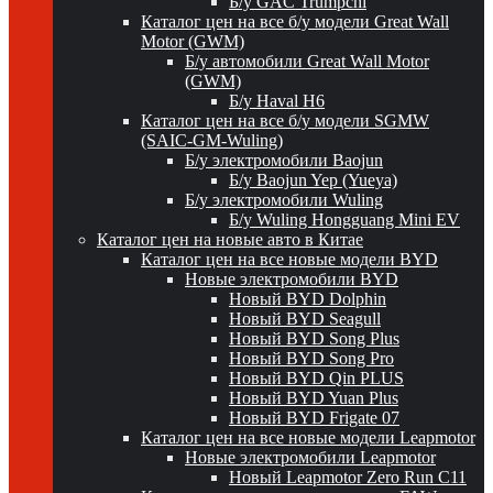
Б/у GAC Trumpchi
Каталог цен на все б/у модели Great Wall
Motor (GWM)
Б/у автомобили Great Wall Motor
(GWM)
Б/у Haval H6
Каталог цен на все б/у модели SGMW
(SAIC-GM-Wuling)
Б/у электромобили Baojun
Б/у Baojun Yep (Yueya)
Б/у электромобили Wuling
Б/у Wuling Hongguang Mini EV
Каталог цен на новые авто в Китае
Каталог цен на все новые модели BYD
Новые электромобили BYD
Новый BYD Dolphin
Новый BYD Seagull
Новый BYD Song Plus
Новый BYD Song Pro
Новый BYD Qin PLUS
Новый BYD Yuan Plus
Новый BYD Frigate 07
Каталог цен на все новые модели Leapmotor
Новые электромобили Leapmotor
Новый Leapmotor Zero Run C11