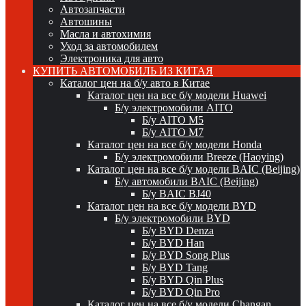
Автозапчасти
Автошины
Масла и автохимия
Уход за автомобилем
Электроника для авто
КУПИТЬ АВТОМОБИЛЬ ИЗ КИТАЯ
Каталог цен на б/у авто в Китае
Каталог цен на все б/у модели Huawei
Б/у электромобили AITO
Б/у AITO M5
Б/у AITO M7
Каталог цен на все б/у модели Honda
Б/у электромобили Breeze (Haoying)
Каталог цен на все б/у модели BAIC (Beijing)
Б/у автомобили BAIC (Beijing)
Б/у BAIC BJ40
Каталог цен на все б/у модели BYD
Б/у электромобили BYD
Б/у BYD Denza
Б/у BYD Han
Б/у BYD Song Plus
Б/у BYD Tang
Б/у BYD Qin Plus
Б/у BYD Qin Pro
Каталог цен на все б/у модели Changan