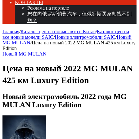
КОНТАКТЫ
Реклама на портале
您在向俄罗斯销售汽车，但俄罗斯买家却找不到
您？
Главная
/
Каталог цен на новые авто в Китае
/
Каталог цен на
все новые модели SAIC
/
Новые электромобили SAIC
/
Новый
MG MULAN
/
Цена на новый 2022 MG MULAN 425 км Luxury
Edition
Новый MG MULAN
Цена на новый 2022 MG MULAN
425 км Luxury Edition
Новый электромобиль 2022 года MG
MULAN Luxury Edition