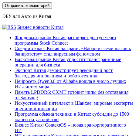
ЭБУ для Авто из Китая
Бизнес новости Китая
Фондовый рынок Китая расширяет доступ через
программы Stock Connect
Средний класс Китая на грани: «Набор из семи шагов к
банкротству» стал вирусным феноменом
Валютный рынок Китая упростит трансграничные
операции для бизнеса
Экспорт Китая демонстрирует рекордный рост
благодаря инновациям и робототехнике
Нейросеть Qwen3.8 от Alibaba вошла в число лучших
ИИ-систем мира
Память LPDDR6: CXMT готовит чипы без отставания
от Samsung
Искусственный интеллект в Шанхае: мировые эксперты
оценили инновации
Программа обмена техники в Китае: субсидии до 1500
юаней на устройство
Бизнес Китая: ContextOS – новая эра корпоративного
ИИ
ИИ в энергетике Китая: запуск автономных поездов и