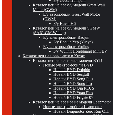
Б/у GAC Trumpchi
Каталог цен на все б/у модели Great Wall
Motor (GWM)
Б/у автомобили Great Wall Motor
(GWM)
Б/у Haval H6
Каталог цен на все б/у модели SGMW
(SAIC-GM-Wuling)
Б/у электромобили Baojun
Б/у Baojun Yep (Yueya)
Б/у электромобили Wuling
Б/у Wuling Hongguang Mini EV
Каталог цен на новые авто в Китае
Каталог цен на все новые модели BYD
Новые электромобили BYD
Новый BYD Dolphin
Новый BYD Seagull
Новый BYD Song Plus
Новый BYD Song Pro
Новый BYD Qin PLUS
Новый BYD Yuan Plus
Новый BYD Frigate 07
Каталог цен на все новые модели Leapmotor
Новые электромобили Leapmotor
Новый Leapmotor Zero Run C11