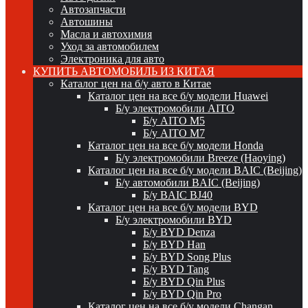
Автозапчасти
Автошины
Масла и автохимия
Уход за автомобилем
Электроника для авто
КУПИТЬ АВТОМОБИЛЬ ИЗ КИТАЯ
Каталог цен на б/у авто в Китае
Каталог цен на все б/у модели Huawei
Б/у электромобили AITO
Б/у AITO M5
Б/у AITO M7
Каталог цен на все б/у модели Honda
Б/у электромобили Breeze (Haoying)
Каталог цен на все б/у модели BAIC (Beijing)
Б/у автомобили BAIC (Beijing)
Б/у BAIC BJ40
Каталог цен на все б/у модели BYD
Б/у электромобили BYD
Б/у BYD Denza
Б/у BYD Han
Б/у BYD Song Plus
Б/у BYD Tang
Б/у BYD Qin Plus
Б/у BYD Qin Pro
Каталог цен на все б/у модели Changan