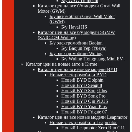
Б/у GAC Trumpchi
Каталог цен на все б/у модели Great Wall
Motor (GWM)
Б/у автомобили Great Wall Motor
(GWM)
Б/у Haval H6
Каталог цен на все б/у модели SGMW
(SAIC-GM-Wuling)
Б/у электромобили Baojun
Б/у Baojun Yep (Yueya)
Б/у электромобили Wuling
Б/у Wuling Hongguang Mini EV
Каталог цен на новые авто в Китае
Каталог цен на все новые модели BYD
Новые электромобили BYD
Новый BYD Dolphin
Новый BYD Seagull
Новый BYD Song Plus
Новый BYD Song Pro
Новый BYD Qin PLUS
Новый BYD Yuan Plus
Новый BYD Frigate 07
Каталог цен на все новые модели Leapmotor
Новые электромобили Leapmotor
Новый Leapmotor Zero Run C11