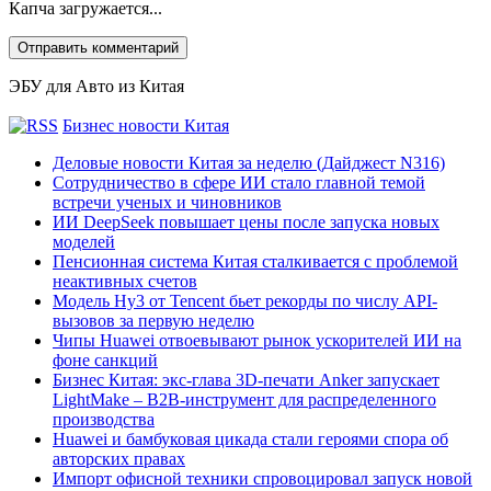
Капча загружается...
ЭБУ для Авто из Китая
Бизнес новости Китая
Деловые новости Китая за неделю (Дайджест N316)
Сотрудничество в сфере ИИ стало главной темой
встречи ученых и чиновников
ИИ DeepSeek повышает цены после запуска новых
моделей
Пенсионная система Китая сталкивается с проблемой
неактивных счетов
Модель Hy3 от Tencent бьет рекорды по числу API-
вызовов за первую неделю
Чипы Huawei отвоевывают рынок ускорителей ИИ на
фоне санкций
Бизнес Китая: экс-глава 3D-печати Anker запускает
LightMake – B2B-инструмент для распределенного
производства
Huawei и бамбуковая цикада стали героями спора об
авторских правах
Импорт офисной техники спровоцировал запуск новой