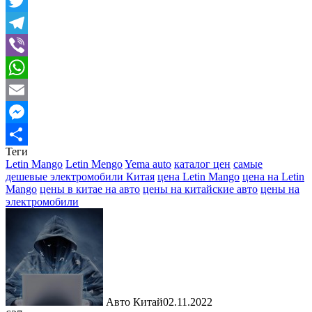
Mail.Ru
Twitter
Telegram
Viber
WhatsApp
Email
Messenger
Теги
Отправить
Letin Mango
Letin Mengo
Yema auto
каталог цен
самые
дешевые электромобили Китая
цена Letin Mango
цена на Letin
Mango
цены в китае на авто
цены на китайские авто
цены на
электромобили
Авто Китай
02.11.2022