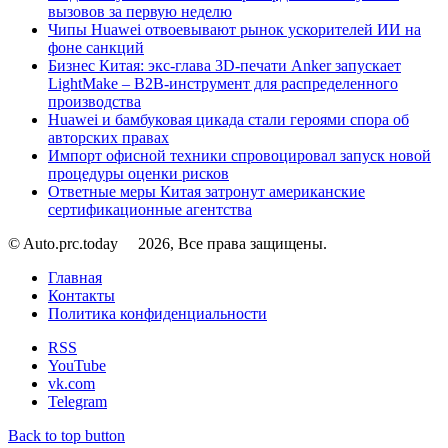
вызовов за первую неделю
Чипы Huawei отвоевывают рынок ускорителей ИИ на
фоне санкций
Бизнес Китая: экс-глава 3D-печати Anker запускает
LightMake – B2B-инструмент для распределенного
производства
Huawei и бамбуковая цикада стали героями спора об
авторских правах
Импорт офисной техники спровоцировал запуск новой
процедуры оценки рисков
Ответные меры Китая затронут американские
сертификационные агентства
© Auto.prc.today
2026, Все права защищены.
Главная
Контакты
Политика конфиденциальности
RSS
YouTube
vk.com
Telegram
Back to top button