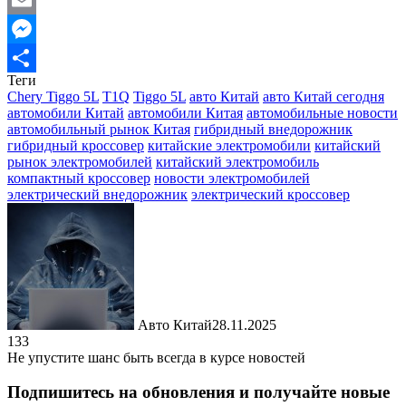
Email
Messenger
Теги
Отправить
Chery Tiggo 5L
T1Q
Tiggo 5L
авто Китай
авто Китай сегодня
автомобили Китай
автомобили Китая
автомобильные новости
автомобильный рынок Китая
гибридный внедорожник
гибридный кроссовер
китайские электромобили
китайский
рынок электромобилей
китайский электромобиль
компактный кроссовер
новости электромобилей
электрический внедорожник
электрический кроссовер
Авто Китай
28.11.2025
133
Не упустите шанс быть всегда в курсе новостей
Подпишитесь на обновления и получайте новые