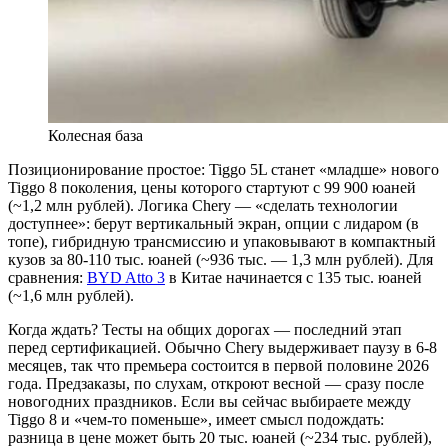
Колесная база
Позиционирование простое: Tiggo 5L станет «младше» нового
Tiggo 8 поколения, цены которого стартуют с 99 900 юаней
(~1,2 млн рублей). Логика Chery — «сделать технологии
доступнее»: берут вертикальный экран, опции с лидаром (в
топе), гибридную трансмиссию и упаковывают в компактный
кузов за 80-110 тыс. юаней (~936 тыс. — 1,3 млн рублей). Для
сравнения:
BYD Atto 3
в Китае начинается с 135 тыс. юаней
(~1,6 млн рублей).
Когда ждать? Тесты на общих дорогах — последний этап
перед сертификацией. Обычно Chery выдерживает паузу в 6-8
месяцев, так что премьера состоится в первой половине 2026
года. Предзаказы, по слухам, откроют весной — сразу после
новогодних праздников. Если вы сейчас выбираете между
Tiggo 8 и «чем-то поменьше», имеет смысл подождать:
разница в цене может быть 20 тыс. юаней (~234 тыс. рублей),