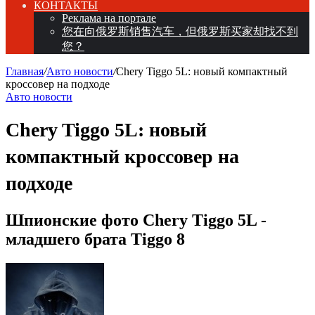
КОНТАКТЫ
Реклама на портале
您在向俄罗斯销售汽车，但俄罗斯买家却找不到
您？
Главная
/
Авто новости
/
Chery Tiggo 5L: новый компактный
кроссовер на подходе
Авто новости
Chery Tiggo 5L: новый
компактный кроссовер на
подходе
Шпионские фото Chery Tiggo 5L -
младшего брата Tiggo 8