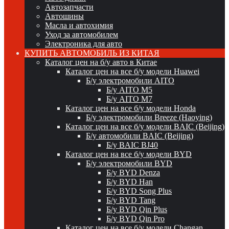
Автозапчасти
Автошины
Масла и автохимия
Уход за автомобилем
Электроника для авто
КУПИТЬ АВТОМОБИЛЬ ИЗ КИТАЯ
Каталог цен на б/у авто в Китае
Каталог цен на все б/у модели Huawei
Б/у электромобили AITO
Б/у AITO M5
Б/у AITO M7
Каталог цен на все б/у модели Honda
Б/у электромобили Breeze (Haoying)
Каталог цен на все б/у модели BAIC (Beijing)
Б/у автомобили BAIC (Beijing)
Б/у BAIC BJ40
Каталог цен на все б/у модели BYD
Б/у электромобили BYD
Б/у BYD Denza
Б/у BYD Han
Б/у BYD Song Plus
Б/у BYD Tang
Б/у BYD Qin Plus
Б/у BYD Qin Pro
Каталог цен на все б/у модели Changan