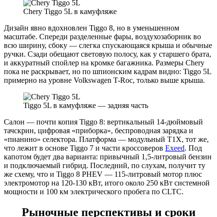
Chery Tiggo 5L в камуфляже
Дизайн явно вдохновлен Tiggo 8, но в уменьшенном
масштабе. Спереди разделенные фары, воздухозаборник во
всю ширину, сбоку — слегка спускающаяся крыша и обычные
ручки. Сзади обещают световую полосу, как у старшего брата,
и аккуратный спойлер на кромке багажника. Размеры Chery
пока не раскрывает, но по шпионским кадрам видно: Tiggo 5L
примерно на уровне Volkswagen T-Roc, только выше крыша.
Tiggo 5L в камуфляже — задняя часть
Салон — почти копия Tiggo 8: вертикальный 14-дюймовый
тачскрин, цифровая «приборка», беспроводная зарядка и
«пианино» селектора. Платформа — модульный T1X, тот же,
что лежит в основе Tiggo 7 и части кроссоверов
Exeed
. Под
капотом будет два варианта: привычный 1,5-литровый бензин
и подключаемый гибрид. Последний, по слухам, получит ту
же схему, что и Tiggo 8 PHEV — 115-литровый мотор плюс
электромотор на 120-130 кВт, итого около 250 кВт системной
мощности и 100 км электрического пробега по CLTC.
Рыночные перспективы и сроки