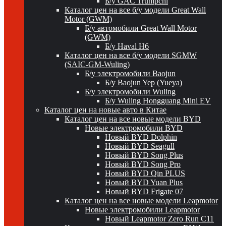
Б/у GAC Trumpchi
Каталог цен на все б/у модели Great Wall
Motor (GWM)
Б/у автомобили Great Wall Motor
(GWM)
Б/у Haval H6
Каталог цен на все б/у модели SGMW
(SAIC-GM-Wuling)
Б/у электромобили Baojun
Б/у Baojun Yep (Yueya)
Б/у электромобили Wuling
Б/у Wuling Hongguang Mini EV
Каталог цен на новые авто в Китае
Каталог цен на все новые модели BYD
Новые электромобили BYD
Новый BYD Dolphin
Новый BYD Seagull
Новый BYD Song Plus
Новый BYD Song Pro
Новый BYD Qin PLUS
Новый BYD Yuan Plus
Новый BYD Frigate 07
Каталог цен на все новые модели Leapmotor
Новые электромобили Leapmotor
Новый Leapmotor Zero Run C11