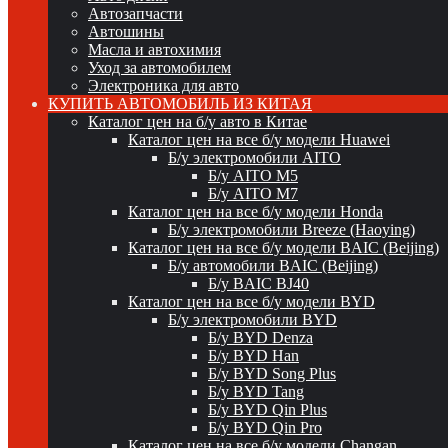
Автозапчасти
Автошины
Масла и автохимия
Уход за автомобилем
Электроника для авто
КУПИТЬ АВТОМОБИЛЬ ИЗ КИТАЯ
Каталог цен на б/у авто в Китае
Каталог цен на все б/у модели Huawei
Б/у электромобили AITO
Б/у AITO M5
Б/у AITO M7
Каталог цен на все б/у модели Honda
Б/у электромобили Breeze (Haoying)
Каталог цен на все б/у модели BAIC (Beijing)
Б/у автомобили BAIC (Beijing)
Б/у BAIC BJ40
Каталог цен на все б/у модели BYD
Б/у электромобили BYD
Б/у BYD Denza
Б/у BYD Han
Б/у BYD Song Plus
Б/у BYD Tang
Б/у BYD Qin Plus
Б/у BYD Qin Pro
Каталог цен на все б/у модели Changan