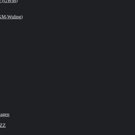
or (GWM)
GM-Wuling)
wagen
OZZ