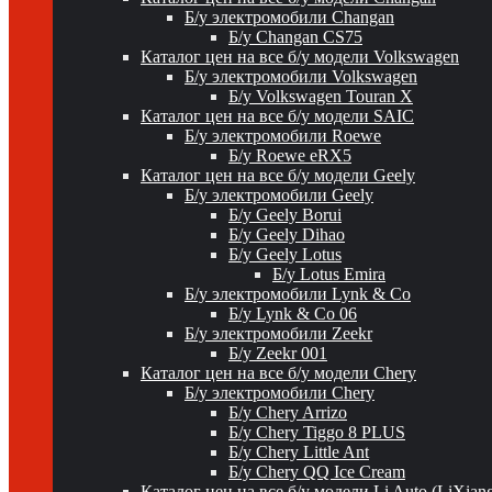
Б/у электромобили Changan
Б/у Changan CS75
Каталог цен на все б/у модели Volkswagen
Б/у электромобили Volkswagen
Б/у Volkswagen Touran X
Каталог цен на все б/у модели SAIC
Б/у электромобили Roewe
Б/у Roewe eRX5
Каталог цен на все б/у модели Geely
Б/у электромобили Geely
Б/у Geely Borui
Б/у Geely Dihao
Б/у Geely Lotus
Б/у Lotus Emira
Б/у электромобили Lynk & Co
Б/у Lynk & Co 06
Б/у электромобили Zeekr
Б/у Zeekr 001
Каталог цен на все б/у модели Chery
Б/у электромобили Chery
Б/у Chery Arrizo
Б/у Chery Tiggo 8 PLUS
Б/у Chery Little Ant
Б/у Chery QQ Ice Cream
Каталог цен на все б/у модели Li Auto (LiXian