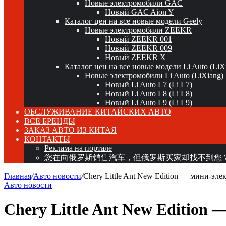
Новые электромобили GAC
Новый GAC Aion Y
Каталог цен на все новые модели Geely
Новые электромобили ZEEKR
Новый ZEEKR 001
Новый ZEEKR 009
Новый ZEEKR X
Каталог цен на все новые модели Li Auto (LiX
Новые электромобили Li Auto (LiXiang)
Новый Li Auto L7 (Li L7)
Новый Li Auto L8 (Li L8)
Новый Li Auto L9 (Li L9)
ОБСЛУЖИВАНИЕ КИТАЙСКИХ АВТО
ВСЕ БРЕНДЫ
ЗАКАЗ АВТО ИЗ КИТАЯ
КОНТАКТЫ
Реклама на портале
您在向俄罗斯销售汽车，但俄罗斯买家却找不到您
Главная
/
Авто новости
/
Chery Little Ant New Edition — мини-эл
Авто новости
Chery Little Ant New Edition