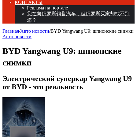
КОНТАКТЫ
Реклама на портале
您在向俄罗斯销售汽车，但俄罗斯买家却找不到
您？
Главная
/
Авто новости
/
BYD Yangwang U9: шпионские снимки
Авто новости
BYD Yangwang U9: шпионские
снимки
Электрический суперкар Yangwang U9
от BYD - это реальность