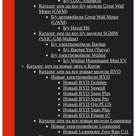
Б/у GAC Trumpchi
Каталог цен на все б/у модели Great Wall
Motor (GWM)
Б/у автомобили Great Wall Motor
(GWM)
Б/у Haval H6
Каталог цен на все б/у модели SGMW
(SAIC-GM-Wuling)
Б/у электромобили Baojun
Б/у Baojun Yep (Yueya)
Б/у электромобили Wuling
Б/у Wuling Hongguang Mini EV
Каталог цен на новые авто в Китае
Каталог цен на все новые модели BYD
Новые электромобили BYD
Новый BYD Dolphin
Новый BYD Seagull
Новый BYD Song Plus
Новый BYD Song Pro
Новый BYD Qin PLUS
Новый BYD Yuan Plus
Новый BYD Frigate 07
Каталог цен на все новые модели Leapmotor
Новые электромобили Leapmotor
Новый Leapmotor Zero Run C11