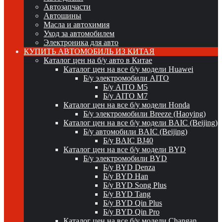
Автозапчасти
Автошины
Масла и автохимия
Уход за автомобилем
Электроника для авто
КУПИТЬ АВТОМОБИЛЬ ИЗ КИТАЯ
Каталог цен на б/у авто в Китае
Каталог цен на все б/у модели Huawei
Б/у электромобили AITO
Б/у AITO M5
Б/у AITO M7
Каталог цен на все б/у модели Honda
Б/у электромобили Breeze (Haoying)
Каталог цен на все б/у модели BAIC (Beijing)
Б/у автомобили BAIC (Beijing)
Б/у BAIC BJ40
Каталог цен на все б/у модели BYD
Б/у электромобили BYD
Б/у BYD Denza
Б/у BYD Han
Б/у BYD Song Plus
Б/у BYD Tang
Б/у BYD Qin Plus
Б/у BYD Qin Pro
Каталог цен на все б/у модели Changan