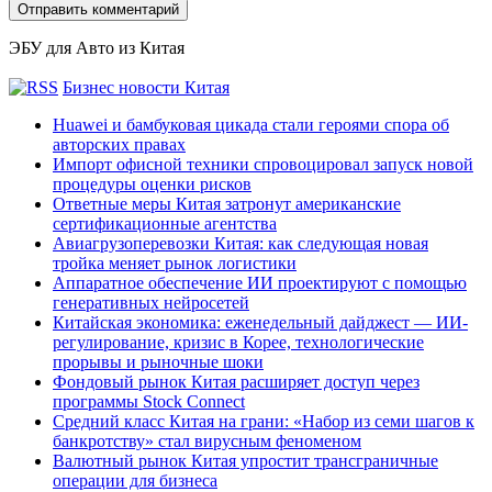
ЭБУ для Авто из Китая
Бизнес новости Китая
Huawei и бамбуковая цикада стали героями спора об
авторских правах
Импорт офисной техники спровоцировал запуск новой
процедуры оценки рисков
Ответные меры Китая затронут американские
сертификационные агентства
Авиагрузоперевозки Китая: как следующая новая
тройка меняет рынок логистики
Аппаратное обеспечение ИИ проектируют с помощью
генеративных нейросетей
Китайская экономика: еженедельный дайджест — ИИ-
регулирование, кризис в Корее, технологические
прорывы и рыночные шоки
Фондовый рынок Китая расширяет доступ через
программы Stock Connect
Средний класс Китая на грани: «Набор из семи шагов к
банкротству» стал вирусным феноменом
Валютный рынок Китая упростит трансграничные
операции для бизнеса