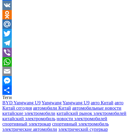
Facebook
VK
Odnoklassniki
Mail.Ru
Twitter
Telegram
Viber
WhatsApp
Email
Messenger
Теги
Отправить
BYD Yangwang U9
Yangwang
Yangwang U9
авто Китай
авто
Китай сегодня
автомобили Китай
автомобильные новости
китайские электромобили
китайский рынок электромобилей
китайский электромобиль
новости электромобилей
спортивный электрокар
спортивный электромобиль
электрические автомобили
электрический суперкар