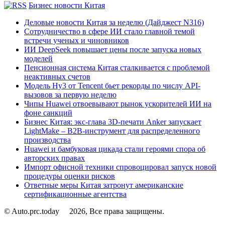
Бизнес новости Китая
Деловые новости Китая за неделю (Дайджест N316)
Сотрудничество в сфере ИИ стало главной темой
встречи ученых и чиновников
ИИ DeepSeek повышает цены после запуска новых
моделей
Пенсионная система Китая сталкивается с проблемой
неактивных счетов
Модель Hy3 от Tencent бьет рекорды по числу API-
вызовов за первую неделю
Чипы Huawei отвоевывают рынок ускорителей ИИ на
фоне санкций
Бизнес Китая: экс-глава 3D-печати Anker запускает
LightMake – B2B-инструмент для распределенного
производства
Huawei и бамбуковая цикада стали героями спора об
авторских правах
Импорт офисной техники спровоцировал запуск новой
процедуры оценки рисков
Ответные меры Китая затронут американские
сертификационные агентства
© Auto.prc.today
2026, Все права защищены.