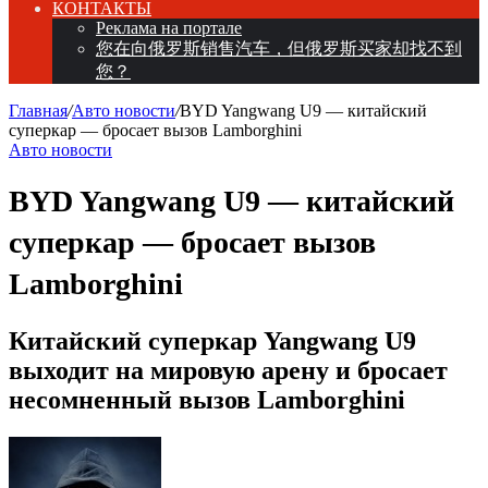
КОНТАКТЫ
Реклама на портале
您在向俄罗斯销售汽车，但俄罗斯买家却找不到
您？
Главная
/
Авто новости
/
BYD Yangwang U9 — китайский
суперкар — бросает вызов Lamborghini
Авто новости
BYD Yangwang U9 — китайский
суперкар — бросает вызов
Lamborghini
Китайский суперкар Yangwang U9
выходит на мировую арену и бросает
несомненный вызов Lamborghini