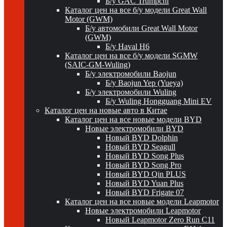
Б/у GAC Trumpchi
Каталог цен на все б/у модели Great Wall
Motor (GWM)
Б/у автомобили Great Wall Motor
(GWM)
Б/у Haval H6
Каталог цен на все б/у модели SGMW
(SAIC-GM-Wuling)
Б/у электромобили Baojun
Б/у Baojun Yep (Yueya)
Б/у электромобили Wuling
Б/у Wuling Hongguang Mini EV
Каталог цен на новые авто в Китае
Каталог цен на все новые модели BYD
Новые электромобили BYD
Новый BYD Dolphin
Новый BYD Seagull
Новый BYD Song Plus
Новый BYD Song Pro
Новый BYD Qin PLUS
Новый BYD Yuan Plus
Новый BYD Frigate 07
Каталог цен на все новые модели Leapmotor
Новые электромобили Leapmotor
Новый Leapmotor Zero Run C11