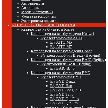
Автозапчасти
Автошины
Масла и автохимия
Уход за автомобилем
Электроника для авто
КУПИТЬ АВТОМОБИЛЬ ИЗ КИТАЯ
Каталог цен на б/у авто в Китае
Каталог цен на все б/у модели Huawei
Б/у электромобили AITO
Б/у AITO M5
Б/у AITO M7
Каталог цен на все б/у модели Honda
Б/у электромобили Breeze (Haoying)
Каталог цен на все б/у модели BAIC (Beijing)
Б/у автомобили BAIC (Beijing)
Б/у BAIC BJ40
Каталог цен на все б/у модели BYD
Б/у электромобили BYD
Б/у BYD Denza
Б/у BYD Han
Б/у BYD Song Plus
Б/у BYD Tang
Б/у BYD Qin Plus
Б/у BYD Qin Pro
Каталог цен на все б/у модели Changan