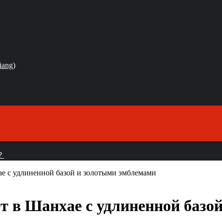
iang)
？
е с удлиненной базой и золотыми эмблемами
 в Шанхае с удлиненной базо