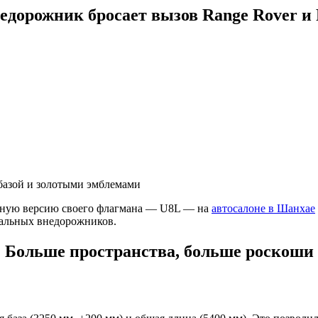
дорожник бросает вызов Range Rover и R
базой и золотыми эмблемами
нную версию своего флагмана — U8L — на
автосалоне в Шанхае
миальных внедорожников.
Больше пространства, больше роскоши