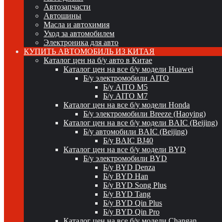
Автозапчасти
Автошины
Масла и автохимия
Уход за автомобилем
Электроника для авто
КУПИТЬ АВТОМОБИЛЬ ИЗ КИТАЯ
Каталог цен на б/у авто в Китае
Каталог цен на все б/у модели Huawei
Б/у электромобили AITO
Б/у AITO M5
Б/у AITO M7
Каталог цен на все б/у модели Honda
Б/у электромобили Breeze (Haoying)
Каталог цен на все б/у модели BAIC (Beijing)
Б/у автомобили BAIC (Beijing)
Б/у BAIC BJ40
Каталог цен на все б/у модели BYD
Б/у электромобили BYD
Б/у BYD Denza
Б/у BYD Han
Б/у BYD Song Plus
Б/у BYD Tang
Б/у BYD Qin Plus
Б/у BYD Qin Pro
Каталог цен на все б/у модели Changan