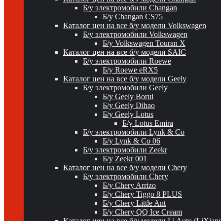
Б/у электромобили Changan
Б/у Changan CS75
Каталог цен на все б/у модели Volkswagen
Б/у электромобили Volkswagen
Б/у Volkswagen Touran X
Каталог цен на все б/у модели SAIC
Б/у электромобили Roewe
Б/у Roewe eRX5
Каталог цен на все б/у модели Geely
Б/у электромобили Geely
Б/у Geely Borui
Б/у Geely Dihao
Б/у Geely Lotus
Б/у Lotus Emira
Б/у электромобили Lynk & Co
Б/у Lynk & Co 06
Б/у электромобили Zeekr
Б/у Zeekr 001
Каталог цен на все б/у модели Chery
Б/у электромобили Chery
Б/у Chery Arrizo
Б/у Chery Tiggo 8 PLUS
Б/у Chery Little Ant
Б/у Chery QQ Ice Cream
Каталог цен на все б/у модели Li Auto (LiXian