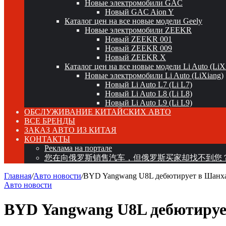
Новые электромобили GAC
Новый GAC Aion Y
Каталог цен на все новые модели Geely
Новые электромобили ZEEKR
Новый ZEEKR 001
Новый ZEEKR 009
Новый ZEEKR X
Каталог цен на все новые модели Li Auto (LiX
Новые электромобили Li Auto (LiXiang)
Новый Li Auto L7 (Li L7)
Новый Li Auto L8 (Li L8)
Новый Li Auto L9 (Li L9)
ОБСЛУЖИВАНИЕ КИТАЙСКИХ АВТО
ВСЕ БРЕНДЫ
ЗАКАЗ АВТО ИЗ КИТАЯ
КОНТАКТЫ
Реклама на портале
您在向俄罗斯销售汽车，但俄罗斯买家却找不到您
Главная
/
Авто новости
/
BYD Yangwang U8L дебютирует в Шанха
Авто новости
BYD Yangwang U8L дебютирует