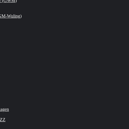
or (GWM)
GM-Wuling)
wagen
OZZ