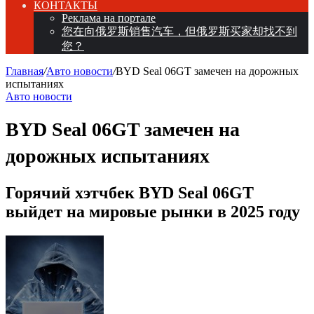
КОНТАКТЫ
Реклама на портале
您在向俄罗斯销售汽车，但俄罗斯买家却找不到
您？
Главная
/
Авто новости
/
BYD Seal 06GT замечен на дорожных
испытаниях
Авто новости
BYD Seal 06GT замечен на
дорожных испытаниях
Горячий хэтчбек BYD Seal 06GT
выйдет на мировые рынки в 2025 году