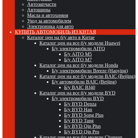
Автозапчасти
Автошины
Масла и автохимия
Уход за автомобилем
Электроника для авто
КУПИТЬ АВТОМОБИЛЬ ИЗ КИТАЯ
Каталог цен на б/у авто в Китае
Каталог цен на все б/у модели Huawei
Б/у электромобили AITO
Б/у AITO M5
Б/у AITO M7
Каталог цен на все б/у модели Honda
Б/у электромобили Breeze (Haoying)
Каталог цен на все б/у модели BAIC (Beijing)
Б/у автомобили BAIC (Beijing)
Б/у BAIC BJ40
Каталог цен на все б/у модели BYD
Б/у электромобили BYD
Б/у BYD Denza
Б/у BYD Han
Б/у BYD Song Plus
Б/у BYD Tang
Б/у BYD Qin Plus
Б/у BYD Qin Pro
Каталог цен на все б/у модели Changan