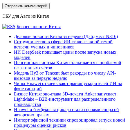
ЭБУ для Авто из Китая
Бизнес новости Китая
Деловые новости Китая за неделю (Дайджест N316)
Сотрудничество в сфере ИИ стало главной темой
встречи ученых и чиновников
ИИ DeepSeek повышает цены после запуска новых
моделей
Пенсионная система Китая сталкивается с проблемой
неактивных счетов
Модель Hy3 от Tencent бьет рекорды по числу API-
вызовов за первую неделю
Чипы Huawei отвоевывают рынок ускорителей ИИ на
фоне санкций
Бизнес Китая: экс-глава 3D-печати Anker запускает
LightMake – B2B-инструмент для распределенного
производства
Huawei и бамбуковая цикада стали героями спора об
авторских правах
Импорт офисной техники спровоцировал запуск новой
процедуры оценки рисков