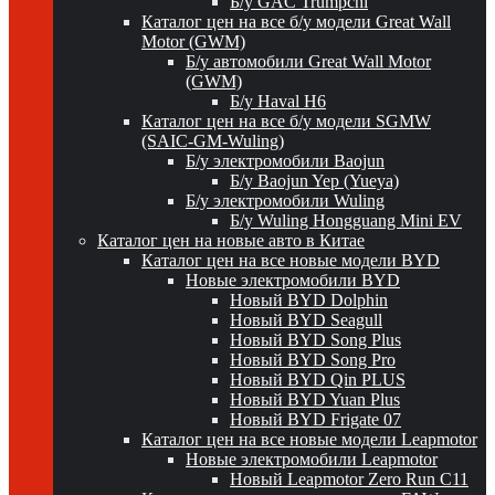
Б/у GAC Trumpchi
Каталог цен на все б/у модели Great Wall
Motor (GWM)
Б/у автомобили Great Wall Motor
(GWM)
Б/у Haval H6
Каталог цен на все б/у модели SGMW
(SAIC-GM-Wuling)
Б/у электромобили Baojun
Б/у Baojun Yep (Yueya)
Б/у электромобили Wuling
Б/у Wuling Hongguang Mini EV
Каталог цен на новые авто в Китае
Каталог цен на все новые модели BYD
Новые электромобили BYD
Новый BYD Dolphin
Новый BYD Seagull
Новый BYD Song Plus
Новый BYD Song Pro
Новый BYD Qin PLUS
Новый BYD Yuan Plus
Новый BYD Frigate 07
Каталог цен на все новые модели Leapmotor
Новые электромобили Leapmotor
Новый Leapmotor Zero Run C11