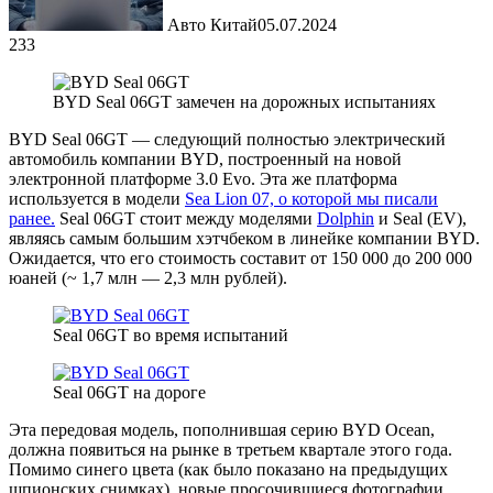
Авто Китай
05.07.2024
233
BYD Seal 06GT замечен на дорожных испытаниях
BYD Seal 06GT — следующий полностью электрический
автомобиль компании BYD, построенный на новой
электронной платформе 3.0 Evo. Эта же платформа
используется в модели
Sea Lion 07, о которой мы писали
ранее.
Seal 06GT стоит между моделями
Dolphin
и Seal (EV),
являясь самым большим хэтчбеком в линейке компании BYD.
Ожидается, что его стоимость составит от 150 000 до 200 000
юаней (~ 1,7 млн — 2,3 млн рублей).
Seal 06GT во время испытаний
Seal 06GT на дороге
Эта передовая модель, пополнившая серию BYD Ocean,
должна появиться на рынке в третьем квартале этого года.
Помимо синего цвета (как было показано на предыдущих
шпионских снимках), новые просочившиеся фотографии