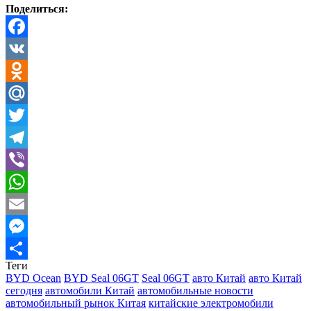
Поделиться:
Facebook
VK
Odnoklassniki
Mail.Ru
Twitter
Telegram
Viber
WhatsApp
Email
Messenger
Теги
Отправить
BYD Ocean
BYD Seal 06GT
Seal 06GT
авто Китай
авто Китай
сегодня
автомобили Китай
автомобильные новости
автомобильный рынок Китая
китайские электромобили