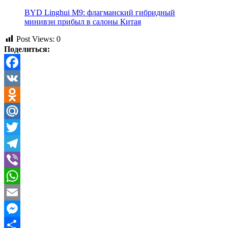
BYD Linghui M9: флагманский гибридный
минивэн прибыл в салоны Китая
Post Views:
0
Поделиться:
Facebook
VK
Odnoklassniki
Mail.Ru
Twitter
Telegram
Viber
WhatsApp
Email
Messenger