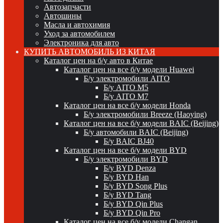
Автозапчасти
Автошины
Масла и автохимия
Уход за автомобилем
Электроника для авто
КУПИТЬ АВТОМОБИЛЬ ИЗ КИТАЯ
Каталог цен на б/у авто в Китае
Каталог цен на все б/у модели Huawei
Б/у электромобили AITO
Б/у AITO M5
Б/у AITO M7
Каталог цен на все б/у модели Honda
Б/у электромобили Breeze (Haoying)
Каталог цен на все б/у модели BAIC (Beijing)
Б/у автомобили BAIC (Beijing)
Б/у BAIC BJ40
Каталог цен на все б/у модели BYD
Б/у электромобили BYD
Б/у BYD Denza
Б/у BYD Han
Б/у BYD Song Plus
Б/у BYD Tang
Б/у BYD Qin Plus
Б/у BYD Qin Pro
Каталог цен на все б/у модели Changan