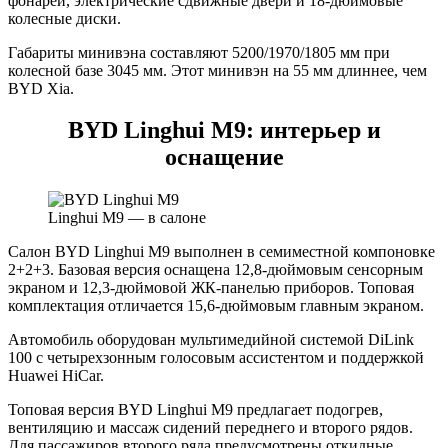
фонарей, электрические сдвижные двери и 18-дюймовые
колесные диски.
Габариты минивэна составляют 5200/1970/1805 мм при
колесной базе 3045 мм. Этот минивэн на 55 мм длиннее, чем
BYD Xia.
BYD Linghui M9: интерьер и
оснащение
Linghui M9 — в салоне
Салон BYD Linghui M9 выполнен в семиместной компоновке
2+2+3. Базовая версия оснащена 12,8-дюймовым сенсорным
экраном и 12,3-дюймовой ЖК-панелью приборов. Топовая
комплектация отличается 15,6-дюймовым главным экраном.
Автомобиль оборудован мультимедийной системой DiLink
100 с четырехзонным голосовым ассистентом и поддержкой
Huawei HiCar.
Топовая версия BYD Linghui M9 предлагает подогрев,
вентиляцию и массаж сидений переднего и второго рядов.
Для пассажиров второго ряда предусмотрены откидные