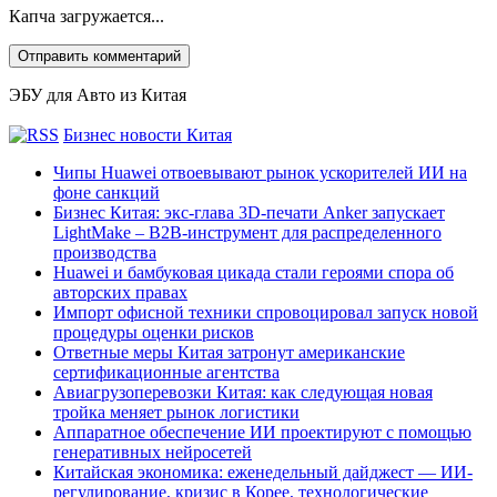
Капча загружается...
ЭБУ для Авто из Китая
Бизнес новости Китая
Чипы Huawei отвоевывают рынок ускорителей ИИ на
фоне санкций
Бизнес Китая: экс-глава 3D-печати Anker запускает
LightMake – B2B-инструмент для распределенного
производства
Huawei и бамбуковая цикада стали героями спора об
авторских правах
Импорт офисной техники спровоцировал запуск новой
процедуры оценки рисков
Ответные меры Китая затронут американские
сертификационные агентства
Авиагрузоперевозки Китая: как следующая новая
тройка меняет рынок логистики
Аппаратное обеспечение ИИ проектируют с помощью
генеративных нейросетей
Китайская экономика: еженедельный дайджест — ИИ-
регулирование, кризис в Корее, технологические