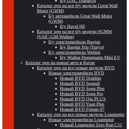
Б/у GAC Trumpchi
Каталог цен на все б/у модели Great Wall
Motor (GWM)
Б/у автомобили Great Wall Motor
(GWM)
Б/у Haval H6
Каталог цен на все б/у модели SGMW
(SAIC-GM-Wuling)
Б/у электромобили Baojun
Б/у Baojun Yep (Yueya)
Б/у электромобили Wuling
Б/у Wuling Hongguang Mini EV
Каталог цен на новые авто в Китае
Каталог цен на все новые модели BYD
Новые электромобили BYD
Новый BYD Dolphin
Новый BYD Seagull
Новый BYD Song Plus
Новый BYD Song Pro
Новый BYD Qin PLUS
Новый BYD Yuan Plus
Новый BYD Frigate 07
Каталог цен на все новые модели Leapmotor
Новые электромобили Leapmotor
Новый Leapmotor Zero Run C11