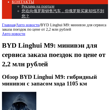
КОНТАКТЫ
Реклама на портале
您在向俄罗斯销售汽车，但俄罗斯买家却找不到
您？
Главная
/
Авто новости
/
BYD Linghui M9: минивэн для сервиса
заказа поездок по цене от 2,2 млн рублей
Авто новости
BYD Linghui M9: минивэн для
сервиса заказа поездок по цене от
2,2 млн рублей
Обзор BYD Linghui M9: гибридный
минивэн с запасом хода 1105 км