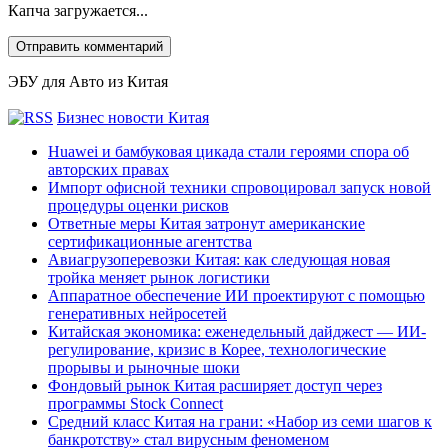
Капча загружается...
ЭБУ для Авто из Китая
Бизнес новости Китая
Huawei и бамбуковая цикада стали героями спора об
авторских правах
Импорт офисной техники спровоцировал запуск новой
процедуры оценки рисков
Ответные меры Китая затронут американские
сертификационные агентства
Авиагрузоперевозки Китая: как следующая новая
тройка меняет рынок логистики
Аппаратное обеспечение ИИ проектируют с помощью
генеративных нейросетей
Китайская экономика: еженедельный дайджест — ИИ-
регулирование, кризис в Корее, технологические
прорывы и рыночные шоки
Фондовый рынок Китая расширяет доступ через
программы Stock Connect
Средний класс Китая на грани: «Набор из семи шагов к
банкротству» стал вирусным феноменом