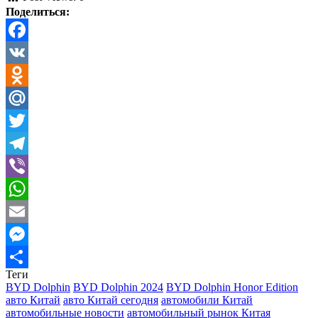
Поделиться:
Facebook
VK
Odnoklassniki
Mail.Ru
Twitter
Telegram
Viber
WhatsApp
Email
Messenger
Теги
Отправить
BYD Dolphin
BYD Dolphin 2024
BYD Dolphin Honor Edition
авто Китай
авто Китай сегодня
автомобили Китай
автомобильные новости
автомобильный рынок Китая