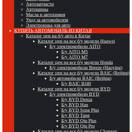
Автозапчасти
Автошины
Масла и автохимия
Уход за автомобилем
Электроника для авто
КУПИТЬ АВТОМОБИЛЬ ИЗ КИТАЯ
Каталог цен на б/у авто в Китае
Каталог цен на все б/у модели Huawei
Б/у электромобили AITO
Б/у AITO M5
Б/у AITO M7
Каталог цен на все б/у модели Honda
Б/у электромобили Breeze (Haoying)
Каталог цен на все б/у модели BAIC (Beijing)
Б/у автомобили BAIC (Beijing)
Б/у BAIC BJ40
Каталог цен на все б/у модели BYD
Б/у электромобили BYD
Б/у BYD Denza
Б/у BYD Han
Б/у BYD Song Plus
Б/у BYD Tang
Б/у BYD Qin Plus
Б/у BYD Qin Pro
Каталог цен на все б/у модели Changan