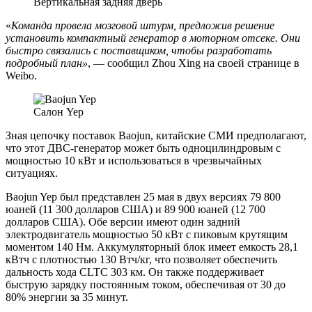
Вертикальная задняя дверь
«
Команда провела мозговой штурм, предложив решение
установить компактный генератор в моторном отсеке. Они
быстро связались с поставщиком, чтобы разработать
подробный план»
, — сообщил Zhou Xing на своей странице в
Weibo.
Салон Yep
Зная цепочку поставок Baojun, китайские СМИ предполагают,
что этот ДВС-генератор может быть одноцилиндровым с
мощностью 10 кВт и использоваться в чрезвычайных
ситуациях.
Baojun Yep был представлен 25 мая в двух версиях 79 800
юаней (11 300 долларов США) и 89 900 юаней (12 700
долларов США). Обе версии имеют один задний
электродвигатель мощностью 50 кВт с пиковым крутящим
моментом 140 Нм. Аккумуляторный блок имеет емкость 28,1
кВтч с плотностью 130 Втч/кг, что позволяет обеспечить
дальность хода CLTC 303 км. Он также поддерживает
быструю зарядку постоянным током, обеспечивая от 30 до
80% энергии за 35 минут.