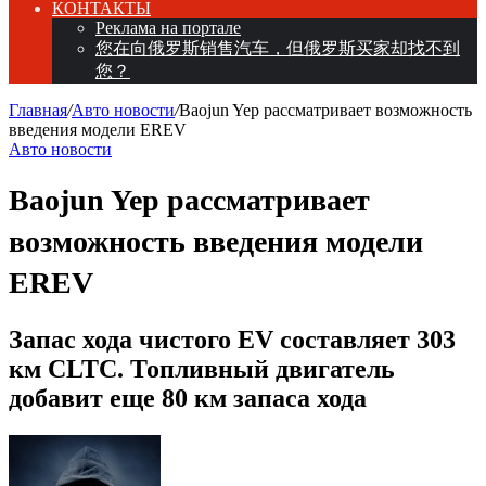
КОНТАКТЫ
Реклама на портале
您在向俄罗斯销售汽车，但俄罗斯买家却找不到
您？
Главная
/
Авто новости
/
Baojun Yep рассматривает возможность
введения модели EREV
Авто новости
Baojun Yep рассматривает
возможность введения модели
EREV
Запас хода чистого EV составляет 303
км CLTC. Топливный двигатель
добавит еще 80 км запаса хода