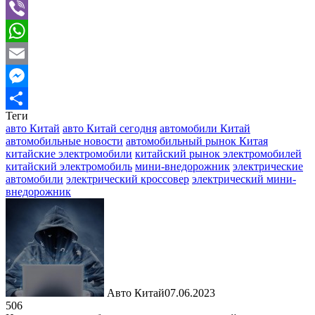
Telegram
Viber
WhatsApp
Email
Messenger
Теги
Отправить
авто Китай
авто Китай сегодня
автомобили Китай
автомобильные новости
автомобильный рынок Китая
китайские электромобили
китайский рынок электромобилей
китайский электромобиль
мини-внедорожник
электрические
автомобили
электрический кроссовер
электрический мини-
внедорожник
Авто Китай
07.06.2023
506