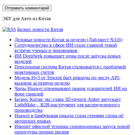
ЭБУ для Авто из Китая
Бизнес новости Китая
Деловые новости Китая за неделю (Дайджест N316)
Сотрудничество в сфере ИИ стало главной темой
встречи ученых и чиновников
ИИ DeepSeek повышает цены после запуска новых
моделей
Пенсионная система Китая сталкивается с проблемой
неактивных счетов
Модель Hy3 от Tencent бьет рекорды по числу API-
вызовов за первую неделю
Чипы Huawei отвоевывают рынок ускорителей ИИ на
фоне санкций
Бизнес Китая: экс-глава 3D-печати Anker запускает
LightMake – B2B-инструмент для распределенного
производства
Huawei и бамбуковая цикада стали героями спора об
авторских правах
Импорт офисной техники спровоцировал запуск новой
процедуры оценки рисков