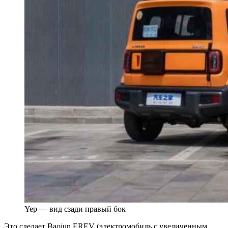
Yep — вид сзади правый бок
Это сделает Baojun EREV (электромобиль с увеличенным