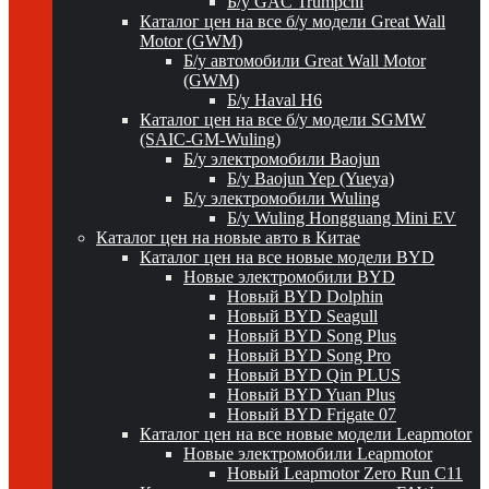
Б/у GAC Trumpchi
Каталог цен на все б/у модели Great Wall
Motor (GWM)
Б/у автомобили Great Wall Motor
(GWM)
Б/у Haval H6
Каталог цен на все б/у модели SGMW
(SAIC-GM-Wuling)
Б/у электромобили Baojun
Б/у Baojun Yep (Yueya)
Б/у электромобили Wuling
Б/у Wuling Hongguang Mini EV
Каталог цен на новые авто в Китае
Каталог цен на все новые модели BYD
Новые электромобили BYD
Новый BYD Dolphin
Новый BYD Seagull
Новый BYD Song Plus
Новый BYD Song Pro
Новый BYD Qin PLUS
Новый BYD Yuan Plus
Новый BYD Frigate 07
Каталог цен на все новые модели Leapmotor
Новые электромобили Leapmotor
Новый Leapmotor Zero Run C11