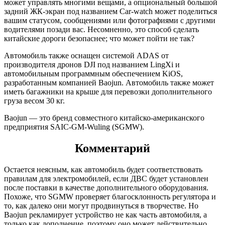
может управлять многими вещами, а опциональный большой
задний ЖК-экран под названием Car-watch может поделиться
вашим статусом, сообщениями или фотографиями с другими
водителями позади вас. Несомненно, это способ сделать
китайские дороги безопаснее; что может пойти не так?
Автомобиль также оснащен системой ADAS от
производителя дронов DJI под названием LingXi и
автомобильным программным обеспечением KiOS,
разработанным компанией Baojun. Автомобиль также может
иметь багажники на крыше для перевозки дополнительного
груза весом 30 кг.
Baojun — это бренд совместного китайско-американского
предприятия SAIC-GM-Wuling (SGMW).
Комментарий
Остается неясным, как автомобиль будет соответствовать
правилам для электромобилей, если ДВС будет установлен
после поставки в качестве дополнительного оборудования.
Похоже, что SGMW проверяет благосклонность регулятора и
то, как далеко они могут продвинуться в творчестве. Но
Baojun рекламирует устройство не как часть автомобиля, а
только как дополнение, поэтому оно может действительно