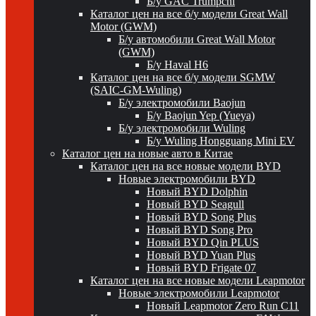
Б/у GAC Trumpchi
Каталог цен на все б/у модели Great Wall
Motor (GWM)
Б/у автомобили Great Wall Motor
(GWM)
Б/у Haval H6
Каталог цен на все б/у модели SGMW
(SAIC-GM-Wuling)
Б/у электромобили Baojun
Б/у Baojun Yep (Yueya)
Б/у электромобили Wuling
Б/у Wuling Hongguang Mini EV
Каталог цен на новые авто в Китае
Каталог цен на все новые модели BYD
Новые электромобили BYD
Новый BYD Dolphin
Новый BYD Seagull
Новый BYD Song Plus
Новый BYD Song Pro
Новый BYD Qin PLUS
Новый BYD Yuan Plus
Новый BYD Frigate 07
Каталог цен на все новые модели Leapmotor
Новые электромобили Leapmotor
Новый Leapmotor Zero Run C11