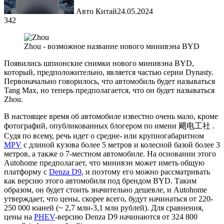
Авто Китай
24.05.2024
342
Zhou - возможное название нового минивэна BYD
Появились шпионские снимки нового минивэна BYD,
который, предположительно, является частью серии Dynasty.
Первоначально говорилось, что автомобиль будет называться
Tang Max, но теперь предполагается, что он будет называться
Zhou.
В настоящее время об автомобиле известно очень мало, кроме
фотографий, опубликованных блогером по имени 飓电工社 .
Судя по всему, речь идет о средне- или крупногабаритном
MPV
с длиной кузова более 5 метров и колесной базой более 3
метров, а также о 7-местном автомобиле. На основании этого
Autohome предполагает, что минивэн может иметь общую
платформу с
Denza D9
, и поэтому его можно рассматривать
как версию этого автомобиля под брендом BYD. Таким
образом, он будет стоить значительно дешевле, и Autohome
утверждает, что цены, скорее всего, будут начинаться от 220-
250 000 юаней (~ 2,7 млн-3,1 млн рублей). Для сравнения,
цены на
PHEV
-версию Denza D9 начинаются от 324 800