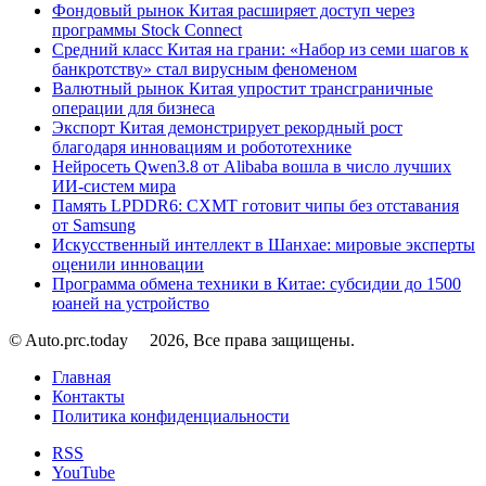
Фондовый рынок Китая расширяет доступ через
программы Stock Connect
Средний класс Китая на грани: «Набор из семи шагов к
банкротству» стал вирусным феноменом
Валютный рынок Китая упростит трансграничные
операции для бизнеса
Экспорт Китая демонстрирует рекордный рост
благодаря инновациям и робототехнике
Нейросеть Qwen3.8 от Alibaba вошла в число лучших
ИИ-систем мира
Память LPDDR6: CXMT готовит чипы без отставания
от Samsung
Искусственный интеллект в Шанхае: мировые эксперты
оценили инновации
Программа обмена техники в Китае: субсидии до 1500
юаней на устройство
© Auto.prc.today
2026, Все права защищены.
Главная
Контакты
Политика конфиденциальности
RSS
YouTube