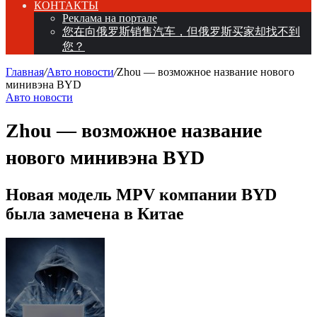
КОНТАКТЫ
Реклама на портале
您在向俄罗斯销售汽车，但俄罗斯买家却找不到
您？
Главная
/
Авто новости
/
Zhou — возможное название нового
минивэна BYD
Авто новости
Zhou — возможное название
нового минивэна BYD
Новая модель MPV компании BYD
была замечена в Китае