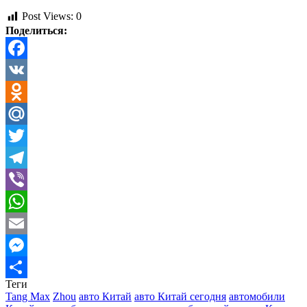
Post Views:
0
Поделиться:
Facebook
VK
Odnoklassniki
Mail.Ru
Twitter
Telegram
Viber
WhatsApp
Email
Messenger
Теги
Отправить
Tang Max
Zhou
авто Китай
авто Китай сегодня
автомобили