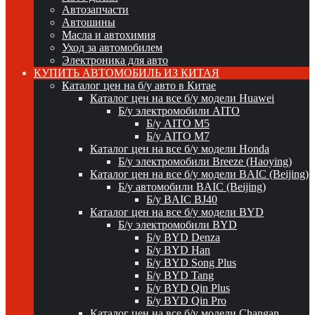
Автозапчасти
Автошины
Масла и автохимия
Уход за автомобилем
Электроника для авто
КУПИТЬ АВТОМОБИЛЬ ИЗ КИТАЯ
Каталог цен на б/у авто в Китае
Каталог цен на все б/у модели Huawei
Б/у электромобили AITO
Б/у AITO M5
Б/у AITO M7
Каталог цен на все б/у модели Honda
Б/у электромобили Breeze (Haoying)
Каталог цен на все б/у модели BAIC (Beijing)
Б/у автомобили BAIC (Beijing)
Б/у BAIC BJ40
Каталог цен на все б/у модели BYD
Б/у электромобили BYD
Б/у BYD Denza
Б/у BYD Han
Б/у BYD Song Plus
Б/у BYD Tang
Б/у BYD Qin Plus
Б/у BYD Qin Pro
Каталог цен на все б/у модели Changan