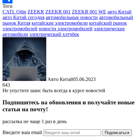
Теги
Отправить
CATL Qilin
ZEEKR
ZEEKR 001
ZEEKR 001 WE
авто Китай
авто Китай сегодня
автомобильные новости
автомобильный
рынок Китая
китайские электромобили
китайский рынок
электромобилей
новости электромобилей
электрические
автомобили
электрический хэтчбек
Авто Китай
05.06.2023
643
Не упустите шанс быть всегда в курсе новостей
Подпишитесь на обновления и получайте новые
статьи на почту!
рассылка не чаще 1 раз в день
Введите ваш email