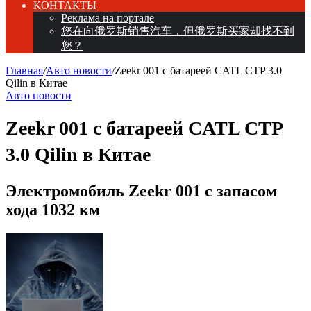
КОНТАКТЫ
Реклама на портале
您在向俄罗斯销售汽车，但俄罗斯买家却找不到
您？
Главная
/
Авто новости
/
Zeekr 001 с батареей CATL CTP 3.0
Qilin в Китае
Авто новости
Zeekr 001 с батареей CATL CTP
3.0 Qilin в Китае
Электромобиль Zeekr 001 с запасом
хода 1032 км