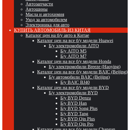
Автозапчасти
Автошины
Масла и автохимия
Уход за автомобилем
Электроника для авто
КУПИТЬ АВТОМОБИЛЬ ИЗ КИТАЯ
Каталог цен на б/у авто в Китае
Каталог цен на все б/у модели Huawei
Б/у электромобили AITO
Б/у AITO M5
Б/у AITO M7
Каталог цен на все б/у модели Honda
Б/у электромобили Breeze (Haoying)
Каталог цен на все б/у модели BAIC (Beijing)
Б/у автомобили BAIC (Beijing)
Б/у BAIC BJ40
Каталог цен на все б/у модели BYD
Б/у электромобили BYD
Б/у BYD Denza
Б/у BYD Han
Б/у BYD Song Plus
Б/у BYD Tang
Б/у BYD Qin Plus
Б/у BYD Qin Pro
Каталог цен на все б/у модели Changan