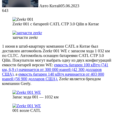
Авто Китай
05.06.2023
643
Zeekr 001 с батареей CATL CTP 3.0 Qilin в Китае
запчасти zeekr
1 июня в штаб-квартиру компании CATL в Китае был
доставлен автомобиль Zeekr 001 WE с запасом хода 1 032 км
по CLTC. Автомобиль оснащен батареями CATL CTP 3.0
Qilin. Покупатели могут выбрать одну из двух конфигураций
емкости батарей версии WE:
емкость батареи 100 кВтч (741
км, 6,9 с) начинается от 300 000 юаней (42 300 долларов
США),
а
емкость батареи 140 кВтч начинается от 403 000
юаней (56 900 долларов США).
Zeekr является брендом
компании Geely.
Запас хода 001 — 1032 км
001 возле CATL