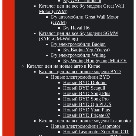
Б/у GAC Trumpchi
Каталог цен на все б/у модели Great Wall
Motor (GWM)
Б/у автомобили Great Wall Motor
(GWM)
Б/у Haval H6
Каталог цен на все б/у модели SGMW
(SAIC-GM-Wuling)
Б/у электромобили Baojun
Б/у Baojun Yep (Yueya)
Б/у электромобили Wuling
Б/у Wuling Hongguang Mini EV
Каталог цен на новые авто в Китае
Каталог цен на все новые модели BYD
Новые электромобили BYD
Новый BYD Dolphin
Новый BYD Seagull
Новый BYD Song Plus
Новый BYD Song Pro
Новый BYD Qin PLUS
Новый BYD Yuan Plus
Новый BYD Frigate 07
Каталог цен на все новые модели Leapmotor
Новые электромобили Leapmotor
Новый Leapmotor Zero Run C11