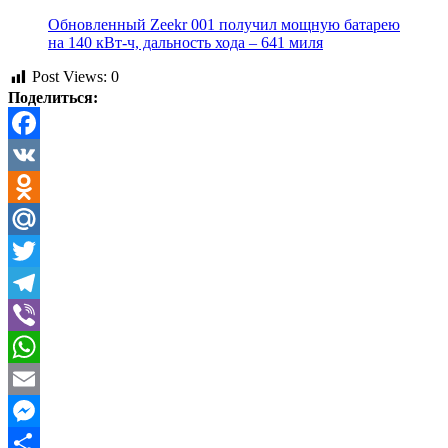
Обновленный Zeekr 001 получил мощную батарею
на 140 кВт-ч, дальность хода – 641 миля
Post Views:
0
Поделиться:
Facebook
VK
Odnoklassniki
Mail.Ru
Twitter
Telegram
Viber
WhatsApp
Email
Messenger