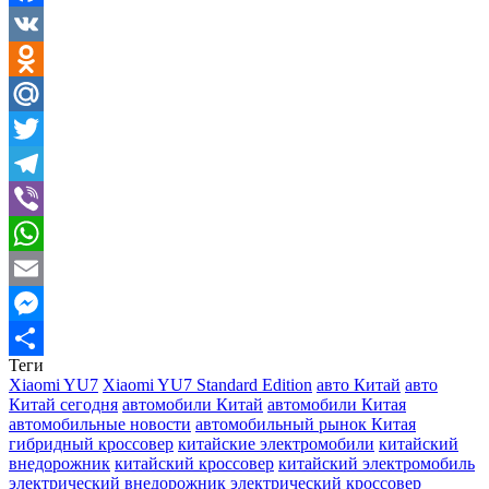
Facebook
VK
Odnoklassniki
Mail.Ru
Twitter
Telegram
Viber
WhatsApp
Email
Messenger
Теги
Отправить
Xiaomi YU7
Xiaomi YU7 Standard Edition
авто Китай
авто
Китай сегодня
автомобили Китай
автомобили Китая
автомобильные новости
автомобильный рынок Китая
гибридный кроссовер
китайские электромобили
китайский
внедорожник
китайский кроссовер
китайский электромобиль
электрический внедорожник
электрический кроссовер