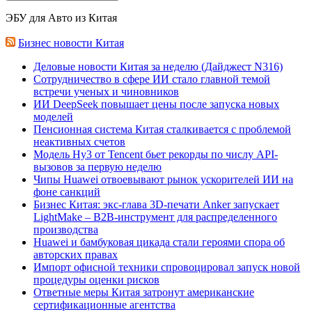
ЭБУ для Авто из Китая
Бизнес новости Китая
Деловые новости Китая за неделю (Дайджест N316)
Сотрудничество в сфере ИИ стало главной темой
встречи ученых и чиновников
ИИ DeepSeek повышает цены после запуска новых
моделей
Пенсионная система Китая сталкивается с проблемой
неактивных счетов
Модель Hy3 от Tencent бьет рекорды по числу API-
вызовов за первую неделю
Чипы Huawei отвоевывают рынок ускорителей ИИ на
фоне санкций
Бизнес Китая: экс-глава 3D-печати Anker запускает
LightMake – B2B-инструмент для распределенного
производства
Huawei и бамбуковая цикада стали героями спора об
авторских правах
Импорт офисной техники спровоцировал запуск новой
процедуры оценки рисков
Ответные меры Китая затронут американские
сертификационные агентства