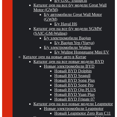
Б/у GAC Trumpchi
Каталог цен на все б/у модели Great Wall
Motor (GWM)
Б/у автомобили Great Wall Motor
(GWM)
Б/у Haval H6
Каталог цен на все б/у модели SGMW
(SAIC-GM-Wuling)
Б/у электромобили Baojun
Б/у Baojun Yep (Yueya)
Б/у электромобили Wuling
Б/у Wuling Hongguang Mini EV
Каталог цен на новые авто в Китае
Каталог цен на все новые модели BYD
Новые электромобили BYD
Новый BYD Dolphin
Новый BYD Seagull
Новый BYD Song Plus
Новый BYD Song Pro
Новый BYD Qin PLUS
Новый BYD Yuan Plus
Новый BYD Frigate 07
Каталог цен на все новые модели Leapmotor
Новые электромобили Leapmotor
Новый Leapmotor Zero Run C11