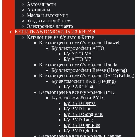
Автозапчасти
Автошины
Масла и автохимия
Уход за автомобилем
Электроника для авто
КУПИТЬ АВТОМОБИЛЬ ИЗ КИТАЯ
Каталог цен на б/у авто в Китае
Каталог цен на все б/у модели Huawei
Б/у электромобили AITO
Б/у AITO M5
Б/у AITO M7
Каталог цен на все б/у модели Honda
Б/у электромобили Breeze (Haoying)
Каталог цен на все б/у модели BAIC (Beijing)
Б/у автомобили BAIC (Beijing)
Б/у BAIC BJ40
Каталог цен на все б/у модели BYD
Б/у электромобили BYD
Б/у BYD Denza
Б/у BYD Han
Б/у BYD Song Plus
Б/у BYD Tang
Б/у BYD Qin Plus
Б/у BYD Qin Pro
Каталог цен на все б/у модели Changan