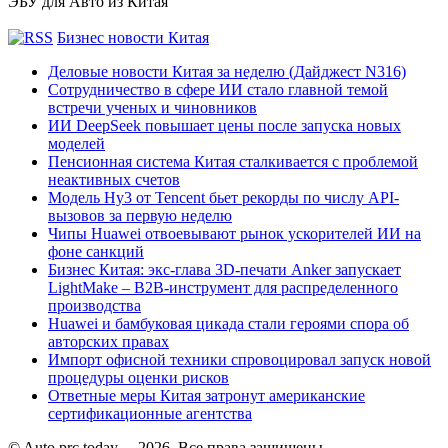
ЭБУ для Авто из Китая
Бизнес новости Китая
Деловые новости Китая за неделю (Дайджест N316)
Сотрудничество в сфере ИИ стало главной темой
встречи ученых и чиновников
ИИ DeepSeek повышает цены после запуска новых
моделей
Пенсионная система Китая сталкивается с проблемой
неактивных счетов
Модель Hy3 от Tencent бьет рекорды по числу API-
вызовов за первую неделю
Чипы Huawei отвоевывают рынок ускорителей ИИ на
фоне санкций
Бизнес Китая: экс-глава 3D-печати Anker запускает
LightMake – B2B-инструмент для распределенного
производства
Huawei и бамбуковая цикада стали героями спора об
авторских правах
Импорт офисной техники спровоцировал запуск новой
процедуры оценки рисков
Ответные меры Китая затронут американские
сертификационные агентства
© Auto.prc.today
2026, Все права защищены.