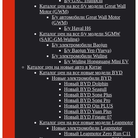
Б/у GAC Trumpchi
Каталог цен на все б/у модели Great Wall
Motor (GWM)
Б/у автомобили Great Wall Motor
(GWM)
Б/у Haval H6
Каталог цен на все б/у модели SGMW
(SAIC-GM-Wuling)
Б/у электромобили Baojun
Б/у Baojun Yep (Yueya)
Б/у электромобили Wuling
Б/у Wuling Hongguang Mini EV
Каталог цен на новые авто в Китае
Каталог цен на все новые модели BYD
Новые электромобили BYD
Новый BYD Dolphin
Новый BYD Seagull
Новый BYD Song Plus
Новый BYD Song Pro
Новый BYD Qin PLUS
Новый BYD Yuan Plus
Новый BYD Frigate 07
Каталог цен на все новые модели Leapmotor
Новые электромобили Leapmotor
Новый Leapmotor Zero Run C11