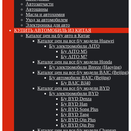
Автозапчасти
Автошины
Масла и автохимия
Уход за автомобилем
Электроника для авто
КУПИТЬ АВТОМОБИЛЬ ИЗ КИТАЯ
Каталог цен на б/у авто в Китае
Каталог цен на все б/у модели Huawei
Б/у электромобили AITO
Б/у AITO M5
Б/у AITO M7
Каталог цен на все б/у модели Honda
Б/у электромобили Breeze (Haoying)
Каталог цен на все б/у модели BAIC (Beijing)
Б/у автомобили BAIC (Beijing)
Б/у BAIC BJ40
Каталог цен на все б/у модели BYD
Б/у электромобили BYD
Б/у BYD Denza
Б/у BYD Han
Б/у BYD Song Plus
Б/у BYD Tang
Б/у BYD Qin Plus
Б/у BYD Qin Pro
Каталог цен на все б/у модели Changan