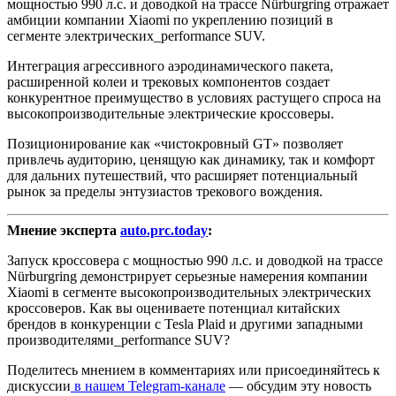
мощностью 990 л.с. и доводкой на трассе Nürburgring отражает
амбиции компании Xiaomi по укреплению позиций в
сегменте электрических_performance SUV.
Интеграция агрессивного аэродинамического пакета,
расширенной колеи и трековых компонентов создает
конкурентное преимущество в условиях растущего спроса на
высокопроизводительные электрические кроссоверы.
Позиционирование как «чистокровный GT» позволяет
привлечь аудиторию, ценящую как динамику, так и комфорт
для дальних путешествий, что расширяет потенциальный
рынок за пределы энтузиастов трекового вождения.
Мнение эксперта
auto.prc.today
:
Запуск кроссовера с мощностью 990 л.с. и доводкой на трассе
Nürburgring демонстрирует серьезные намерения компании
Xiaomi в сегменте высокопроизводительных электрических
кроссоверов. Как вы оцениваете потенциал китайских
брендов в конкуренции с Tesla Plaid и другими западными
производителями_performance SUV?
Поделитесь мнением в комментариях или присоединяйтесь к
дискуссии
в нашем Telegram-канале
— обсудим эту новость