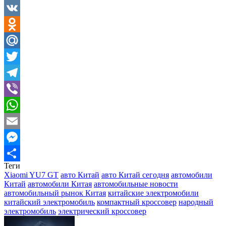
Facebook
VK
Odnoklassniki
Mail.Ru
Twitter
Telegram
Viber
WhatsApp
Email
Messenger
Теги
Отправить
Xiaomi YU7 GT
авто Китай
авто Китай сегодня
автомобили
Китай
автомобили Китая
автомобильные новости
автомобильный рынок Китая
китайские электромобили
китайский электромобиль
компактный кроссовер
народный
электромобиль
электрический кроссовер