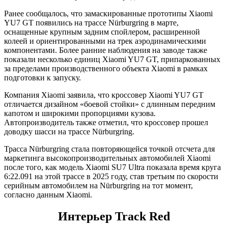
Ранее сообщалось, что замаскированные прототипы Xiaomi
YU7 GT появились на трассе Nürburgring в марте,
оснащенные крупным задним спойлером, расширенной
колеей и ориентированными на трек аэродинамическими
компонентами. Более ранние наблюдения на заводе также
показали несколько единиц Xiaomi YU7 GT, припаркованных
за пределами производственного объекта Xiaomi в рамках
подготовки к запуску.
Компания Xiaomi заявила, что кроссовер Xiaomi YU7 GT
отличается дизайном «боевой стойки» с длинным передним
капотом и широкими пропорциями кузова.
Автопроизводитель также отметил, что кроссовер прошел
доводку шасси на трассе Nürburgring.
Трасса Nürburgring стала повторяющейся точкой отсчета для
маркетинга высокопроизводительных автомобилей Xiaomi
после того, как модель Xiaomi SU7 Ultra показала время круга
6:22.091 на этой трассе в 2025 году, став третьим по скорости
серийным автомобилем на Nürburgring на тот момент,
согласно данным Xiaomi.
Интерьер Track Red