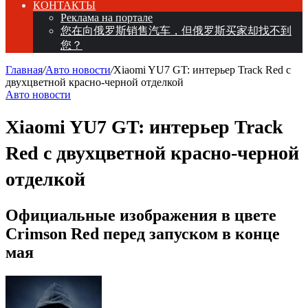
КОНТАКТЫ
Реклама на портале
您在向俄罗斯销售汽车，但俄罗斯买家却找不到
您？
Главная
/
Авто новости
/
Xiaomi YU7 GT: интерьер Track Red с
двухцветной красно-черной отделкой
Авто новости
Xiaomi YU7 GT: интерьер Track
Red с двухцветной красно-черной
отделкой
Официальные изображения в цвете
Crimson Red перед запуском в конце
мая