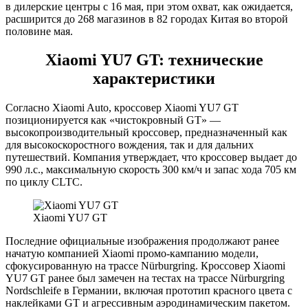
в дилерские центры с 16 мая, при этом охват, как ожидается,
расширится до 268 магазинов в 82 городах Китая во второй
половине мая.
Xiaomi YU7 GT: технические
характеристики
Согласно Xiaomi Auto, кроссовер Xiaomi YU7 GT
позиционируется как «чистокровный GT» —
высокопроизводительный кроссовер, предназначенный как
для высокоскоростного вождения, так и для дальних
путешествий. Компания утверждает, что кроссовер выдает до
990 л.с., максимальную скорость 300 км/ч и запас хода 705 км
по циклу CLTC.
Xiaomi YU7 GT
Последние официальные изображения продолжают ранее
начатую компанией Xiaomi промо-кампанию модели,
сфокусированную на трассе Nürburgring. Кроссовер Xiaomi
YU7 GT ранее был замечен на тестах на трассе Nürburgring
Nordschleife в Германии, включая прототип красного цвета с
наклейками GT и агрессивным аэродинамическим пакетом.