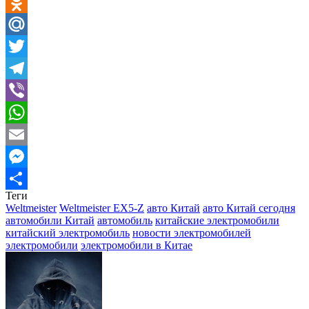
VK
Odnoklassniki
Mail.Ru
Twitter
Telegram
Viber
WhatsApp
Email
Messenger
Теги
Отправить
Weltmeister
Weltmeister EX5-Z
авто Китай
авто Китай сегодня
автомобили Китай
автомобиль
китайские электромобили
китайский электромобиль
новости электромобилей
электромобили
электромобили в Китае