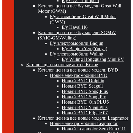
Б/у GAC Trumpchi
Каталог цен на все б/у модели Great Wall
Motor (GWM)
Б/у автомобили Great Wall Motor
(GWM)
Б/у Haval H6
Каталог цен на все б/у модели SGMW
(SAIC-GM-Wuling)
Б/у электромобили Baojun
Б/у Baojun Yep (Yueya)
Б/у электромобили Wuling
Б/у Wuling Hongguang Mini EV
Каталог цен на новые авто в Китае
Каталог цен на все новые модели BYD
Новые электромобили BYD
Новый BYD Dolphin
Новый BYD Seagull
Новый BYD Song Plus
Новый BYD Song Pro
Новый BYD Qin PLUS
Новый BYD Yuan Plus
Новый BYD Frigate 07
Каталог цен на все новые модели Leapmotor
Новые электромобили Leapmotor
Новый Leapmotor Zero Run C11