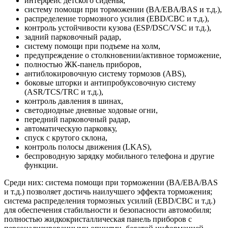
интерфейс детского сиденья,
систему помощи при торможении (BA/EBA/BAS и т.д.),
распределение тормозного усилия (EBD/CBC и т.д.),
контроль устойчивости кузова (ESP/DSC/VSC и т.д.),
задний парковочный радар,
систему помощи при подъеме на холм,
предупреждение о столкновении/активное торможение,
полностью ЖК-панель приборов,
антиблокировочную систему тормозов (ABS),
боковые шторки и антипробуксовочную систему
(ASR/TCS/TRC и т.д.),
контроль давления в шинах,
светодиодные дневные ходовые огни,
передний парковочный радар,
автоматическую парковку,
спуск с крутого склона,
контроль полосы движения (LKAS),
беспроводную зарядку мобильного телефона и другие
функции.
Среди них: система помощи при торможении (BA/EBA/BAS
и т.д.) позволяет достичь наилучшего эффекта торможения;
система распределения тормозных усилий (EBD/CBC и т.д.)
для обеспечения стабильности и безопасности автомобиля;
полностью жидкокристаллическая панель приборов с