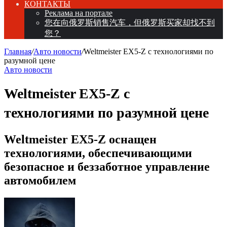
КОНТАКТЫ
Реклама на портале
您在向俄罗斯销售汽车，但俄罗斯买家却找不到
您？
Главная
/
Авто новости
/
Weltmeister EX5-Z с технологиями по
разумной цене
Авто новости
Weltmeister EX5-Z с
технологиями по разумной цене
Weltmeister EX5-Z оснащен
технологиями, обеспечивающими
безопасное и беззаботное управление
автомобилем