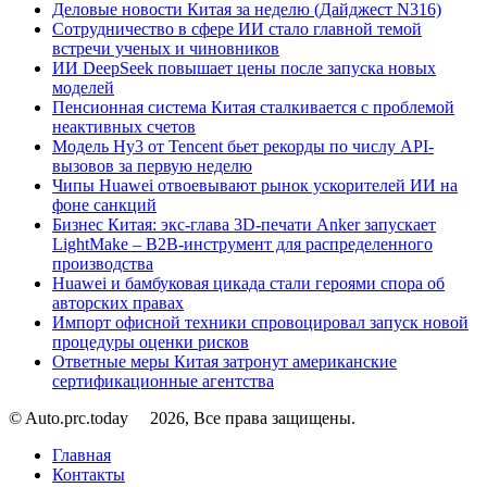
Деловые новости Китая за неделю (Дайджест N316)
Сотрудничество в сфере ИИ стало главной темой
встречи ученых и чиновников
ИИ DeepSeek повышает цены после запуска новых
моделей
Пенсионная система Китая сталкивается с проблемой
неактивных счетов
Модель Hy3 от Tencent бьет рекорды по числу API-
вызовов за первую неделю
Чипы Huawei отвоевывают рынок ускорителей ИИ на
фоне санкций
Бизнес Китая: экс-глава 3D-печати Anker запускает
LightMake – B2B-инструмент для распределенного
производства
Huawei и бамбуковая цикада стали героями спора об
авторских правах
Импорт офисной техники спровоцировал запуск новой
процедуры оценки рисков
Ответные меры Китая затронут американские
сертификационные агентства
© Auto.prc.today
2026, Все права защищены.
Главная
Контакты