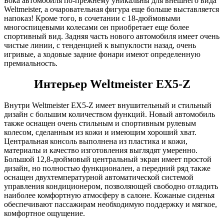
Бока автомобиля по-прежнему уникальны для внешнего вида
Weltmeister, а очаровательная фигура еще больше выставляется
напоказ! Кроме того, в сочетании с 18-дюймовыми
многоспицевыми колесами он приобретает еще более
спортивный вид. Задняя часть нового автомобиля имеет очень
чистые линии, с тенденцией к выпуклости назад, очень
игривые, а ходовые задние фонари имеют определенную
премиальность.
Интерьер Weltmeister EX5-Z
Внутри Weltmeister EX5-Z имеет внушительный и стильный
дизайн с большим количеством функций. Новый автомобиль
также оснащен очень стильным и спортивным рулевым
колесом, сделанным из кожи и имеющим хороший хват.
Центральная консоль выполнена из пластика и кожи,
материалы и качество изготовления выглядят умеренно.
Большой 12,8-дюймовый центральный экран имеет простой
дизайн, но полностью функционален, а передний ряд также
оснащен двухтемпературной автоматической системой
управления кондиционером, позволяющей свободно отладить
наиболее комфортную атмосферу в салоне. Кожаные сиденья
обеспечивают пассажирам необходимую поддержку и мягкое,
комфортное ощущение.