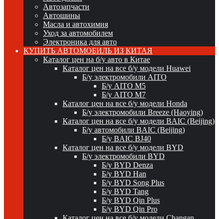
Автозапчасти
Автошины
Масла и автохимия
Уход за автомобилем
Электроника для авто
КУПИТЬ АВТОМОБИЛЬ ИЗ КИТАЯ
Каталог цен на б/у авто в Китае
Каталог цен на все б/у модели Huawei
Б/у электромобили AITO
Б/у AITO M5
Б/у AITO M7
Каталог цен на все б/у модели Honda
Б/у электромобили Breeze (Haoying)
Каталог цен на все б/у модели BAIC (Beijing)
Б/у автомобили BAIC (Beijing)
Б/у BAIC BJ40
Каталог цен на все б/у модели BYD
Б/у электромобили BYD
Б/у BYD Denza
Б/у BYD Han
Б/у BYD Song Plus
Б/у BYD Tang
Б/у BYD Qin Plus
Б/у BYD Qin Pro
Каталог цен на все б/у модели Changan