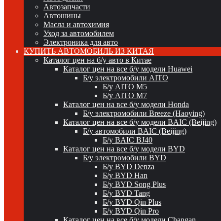
Автозапчасти
Автошины
Масла и автохимия
Уход за автомобилем
Электроника для авто
КУПИТЬ АВТОМОБИЛЬ ИЗ КИТАЯ
Каталог цен на б/у авто в Китае
Каталог цен на все б/у модели Huawei
Б/у электромобили AITO
Б/у AITO M5
Б/у AITO M7
Каталог цен на все б/у модели Honda
Б/у электромобили Breeze (Haoying)
Каталог цен на все б/у модели BAIC (Beijing)
Б/у автомобили BAIC (Beijing)
Б/у BAIC BJ40
Каталог цен на все б/у модели BYD
Б/у электромобили BYD
Б/у BYD Denza
Б/у BYD Han
Б/у BYD Song Plus
Б/у BYD Tang
Б/у BYD Qin Plus
Б/у BYD Qin Pro
Каталог цен на все б/у модели Changan