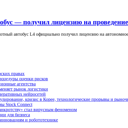
обус — получил лицензию на проведени
пилотный автобус L4 официально получил лицензию на автономн
рских правах
роцедуры оценки рисков
ционные агентства
 меняет рынок логистики
неративных нейросетей
улирование, кризис в Корее, технологические прорывы и рыно
ы Stock Connect
банкротству» стал вирусным феноменом
ии для бизнеса
 инновациям и робототехнике