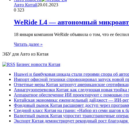
Авто Китай
20.01.2023
0
323
WeRide L4 — автономный микроавт
18 января компания WeRide объявила о том, что ее бес
Читать далее »
ЭБУ для Авто из Китая
Бизнес новости Китая
Huawei и бамбуковая цикада стали героями спора об авто
Импорт офисной техники спровоцировал запуск новой п
Ответные меры Китая затронут американские сертифика
Авиагрузоперевозки Китая: как следующая новая тройка
Аппаратное обеспечение ИИ проектируют с помощью ге
Китайская экономика: еженедельный дайджест — ИИ-рег
Фондовый рынок Китая расширяет доступ через программ
Средний класс Китая на грани: «Набор из семи шагов к 
Валютный рынок Китая упростит трансграничные операц
Экспорт Китая демонстрирует рекордный рост благодаря