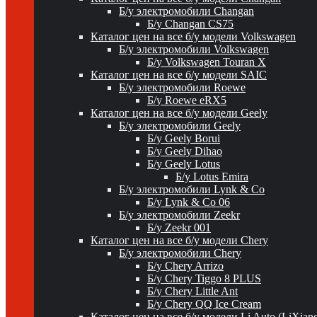
Б/у электромобили Changan
Б/у Changan CS75
Каталог цен на все б/у модели Volkswagen
Б/у электромобили Volkswagen
Б/у Volkswagen Touran X
Каталог цен на все б/у модели SAIC
Б/у электромобили Roewe
Б/у Roewe eRX5
Каталог цен на все б/у модели Geely
Б/у электромобили Geely
Б/у Geely Borui
Б/у Geely Dihao
Б/у Geely Lotus
Б/у Lotus Emira
Б/у электромобили Lynk & Co
Б/у Lynk & Co 06
Б/у электромобили Zeekr
Б/у Zeekr 001
Каталог цен на все б/у модели Chery
Б/у электромобили Chery
Б/у Chery Arrizo
Б/у Chery Tiggo 8 PLUS
Б/у Chery Little Ant
Б/у Chery QQ Ice Cream
Каталог цен на все б/у модели Li Auto (LiXian