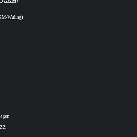
or (GWM)
GM-Wuling)
wagen
OZZ