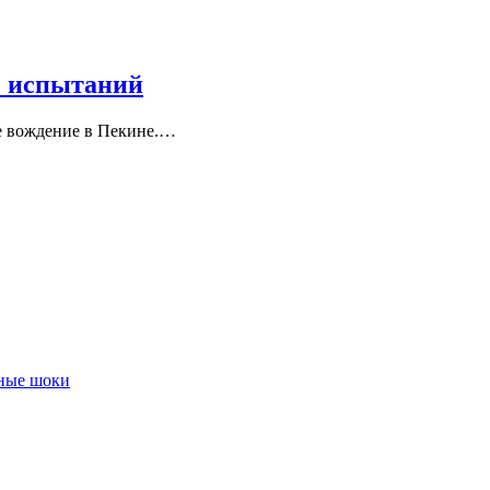
е испытаний
ое вождение в Пекине.…
чные шоки