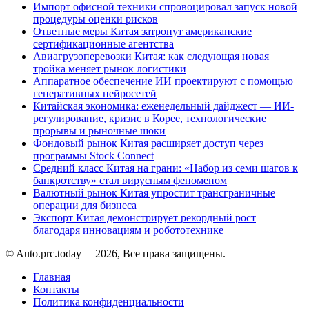
Импорт офисной техники спровоцировал запуск новой
процедуры оценки рисков
Ответные меры Китая затронут американские
сертификационные агентства
Авиагрузоперевозки Китая: как следующая новая
тройка меняет рынок логистики
Аппаратное обеспечение ИИ проектируют с помощью
генеративных нейросетей
Китайская экономика: еженедельный дайджест — ИИ-
регулирование, кризис в Корее, технологические
прорывы и рыночные шоки
Фондовый рынок Китая расширяет доступ через
программы Stock Connect
Средний класс Китая на грани: «Набор из семи шагов к
банкротству» стал вирусным феноменом
Валютный рынок Китая упростит трансграничные
операции для бизнеса
Экспорт Китая демонстрирует рекордный рост
благодаря инновациям и робототехнике
© Auto.prc.today
2026, Все права защищены.
Главная
Контакты
Политика конфиденциальности