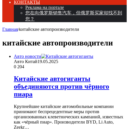
КОНТАКТЫ
Реклама на портале
您在向俄罗斯销售汽车，但俄罗斯买家却找不到
您？
Главная
/
китайские автопроизводители
китайские автопроизводители
Авто новости
Авто Китай
19.05.2025
0
204
Китайские автогиганты
объединяются против чёрного
пиара
Крупнейшие китайские автомобильные компании
принимают беспрецедентные меры против
организованных клеветнических кампаний, известных
как «чёрный пиар». Производители BYD, Li Auto,
Zeekr…