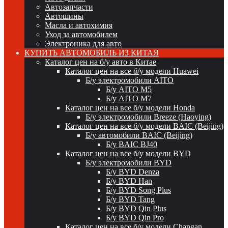
Автозапчасти
Автошины
Масла и автохимия
Уход за автомобилем
Электроника для авто
КУПИТЬ АВТОМОБИЛЬ ИЗ КИТАЯ
Каталог цен на б/у авто в Китае
Каталог цен на все б/у модели Huawei
Б/у электромобили AITO
Б/у AITO M5
Б/у AITO M7
Каталог цен на все б/у модели Honda
Б/у электромобили Breeze (Haoying)
Каталог цен на все б/у модели BAIC (Beijing)
Б/у автомобили BAIC (Beijing)
Б/у BAIC BJ40
Каталог цен на все б/у модели BYD
Б/у электромобили BYD
Б/у BYD Denza
Б/у BYD Han
Б/у BYD Song Plus
Б/у BYD Tang
Б/у BYD Qin Plus
Б/у BYD Qin Pro
Каталог цен на все б/у модели Changan