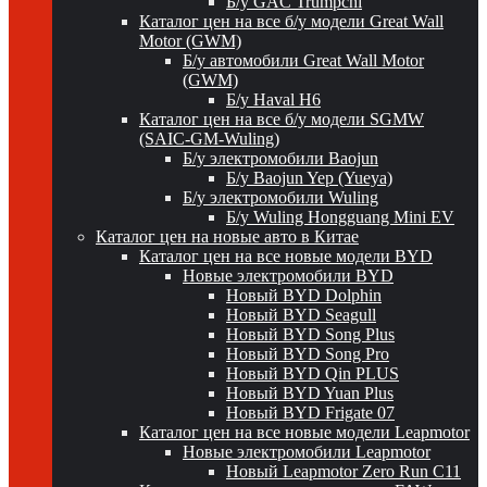
Б/у GAC Trumpchi
Каталог цен на все б/у модели Great Wall
Motor (GWM)
Б/у автомобили Great Wall Motor
(GWM)
Б/у Haval H6
Каталог цен на все б/у модели SGMW
(SAIC-GM-Wuling)
Б/у электромобили Baojun
Б/у Baojun Yep (Yueya)
Б/у электромобили Wuling
Б/у Wuling Hongguang Mini EV
Каталог цен на новые авто в Китае
Каталог цен на все новые модели BYD
Новые электромобили BYD
Новый BYD Dolphin
Новый BYD Seagull
Новый BYD Song Plus
Новый BYD Song Pro
Новый BYD Qin PLUS
Новый BYD Yuan Plus
Новый BYD Frigate 07
Каталог цен на все новые модели Leapmotor
Новые электромобили Leapmotor
Новый Leapmotor Zero Run C11