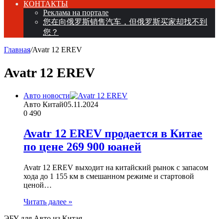
КОНТАКТЫ
Реклама на портале
您在向俄罗斯销售汽车，但俄罗斯买家却找不到
您？
Главная
/
Avatr 12 EREV
Avatr 12 EREV
Авто новости
Авто Китай
05.11.2024
0
490
Avatr 12 EREV продается в Китае
по цене 269 900 юаней
Avatr 12 EREV выходит на китайский рынок с запасом
хода до 1 155 км в смешанном режиме и стартовой
ценой…
Читать далее »
ЭБУ для Авто из Китая