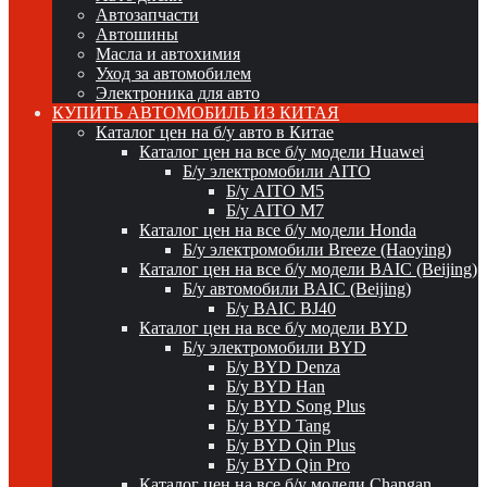
Автозапчасти
Автошины
Масла и автохимия
Уход за автомобилем
Электроника для авто
КУПИТЬ АВТОМОБИЛЬ ИЗ КИТАЯ
Каталог цен на б/у авто в Китае
Каталог цен на все б/у модели Huawei
Б/у электромобили AITO
Б/у AITO M5
Б/у AITO M7
Каталог цен на все б/у модели Honda
Б/у электромобили Breeze (Haoying)
Каталог цен на все б/у модели BAIC (Beijing)
Б/у автомобили BAIC (Beijing)
Б/у BAIC BJ40
Каталог цен на все б/у модели BYD
Б/у электромобили BYD
Б/у BYD Denza
Б/у BYD Han
Б/у BYD Song Plus
Б/у BYD Tang
Б/у BYD Qin Plus
Б/у BYD Qin Pro
Каталог цен на все б/у модели Changan