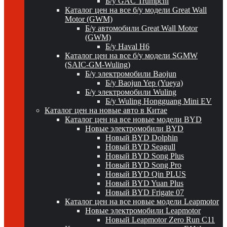
Б/у GAC Trumpchi
Каталог цен на все б/у модели Great Wall
Motor (GWM)
Б/у автомобили Great Wall Motor
(GWM)
Б/у Haval H6
Каталог цен на все б/у модели SGMW
(SAIC-GM-Wuling)
Б/у электромобили Baojun
Б/у Baojun Yep (Yueya)
Б/у электромобили Wuling
Б/у Wuling Hongguang Mini EV
Каталог цен на новые авто в Китае
Каталог цен на все новые модели BYD
Новые электромобили BYD
Новый BYD Dolphin
Новый BYD Seagull
Новый BYD Song Plus
Новый BYD Song Pro
Новый BYD Qin PLUS
Новый BYD Yuan Plus
Новый BYD Frigate 07
Каталог цен на все новые модели Leapmotor
Новые электромобили Leapmotor
Новый Leapmotor Zero Run C11