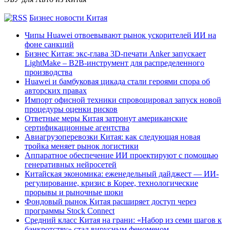
Бизнес новости Китая
Чипы Huawei отвоевывают рынок ускорителей ИИ на
фоне санкций
Бизнес Китая: экс-глава 3D-печати Anker запускает
LightMake – B2B-инструмент для распределенного
производства
Huawei и бамбуковая цикада стали героями спора об
авторских правах
Импорт офисной техники спровоцировал запуск новой
процедуры оценки рисков
Ответные меры Китая затронут американские
сертификационные агентства
Авиагрузоперевозки Китая: как следующая новая
тройка меняет рынок логистики
Аппаратное обеспечение ИИ проектируют с помощью
генеративных нейросетей
Китайская экономика: еженедельный дайджест — ИИ-
регулирование, кризис в Корее, технологические
прорывы и рыночные шоки
Фондовый рынок Китая расширяет доступ через
программы Stock Connect
Средний класс Китая на грани: «Набор из семи шагов к
банкротству» стал вирусным феноменом