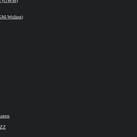
or (GWM)
GM-Wuling)
wagen
OZZ