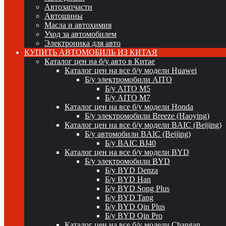
Автозапчасти
Автошины
Масла и автохимия
Уход за автомобилем
Электроника для авто
КУПИТЬ АВТОМОБИЛЬ ИЗ КИТАЯ
Каталог цен на б/у авто в Китае
Каталог цен на все б/у модели Huawei
Б/у электромобили AITO
Б/у AITO M5
Б/у AITO M7
Каталог цен на все б/у модели Honda
Б/у электромобили Breeze (Haoying)
Каталог цен на все б/у модели BAIC (Beijing)
Б/у автомобили BAIC (Beijing)
Б/у BAIC BJ40
Каталог цен на все б/у модели BYD
Б/у электромобили BYD
Б/у BYD Denza
Б/у BYD Han
Б/у BYD Song Plus
Б/у BYD Tang
Б/у BYD Qin Plus
Б/у BYD Qin Pro
Каталог цен на все б/у модели Changan