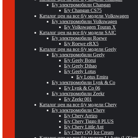
Б/у электромобили Changan
Б/у Changan CS75
Каталог цен на все б/у модели Volkswagen
Б/у электромобили Volkswagen
Б/у Volkswagen Touran X
Каталог цен на все б/у модели SAIC
Б/у электромобили Roewe
Б/у Roewe eRX5
Каталог цен на все б/у модели Geely
Б/у электромобили Geely
Б/у Geely Borui
Б/у Geely Dihao
Б/у Geely Lotus
Б/у Lotus Emira
Б/у электромобили Lynk & Co
Б/у Lynk & Co 06
Б/у электромобили Zeekr
Б/у Zeekr 001
Каталог цен на все б/у модели Chery
Б/у электромобили Chery
Б/у Chery Arrizo
Б/у Chery Tiggo 8 PLUS
Б/у Chery Little Ant
Б/у Chery QQ Ice Cream
Каталог цен на все б/у модели Li Auto (LiXian