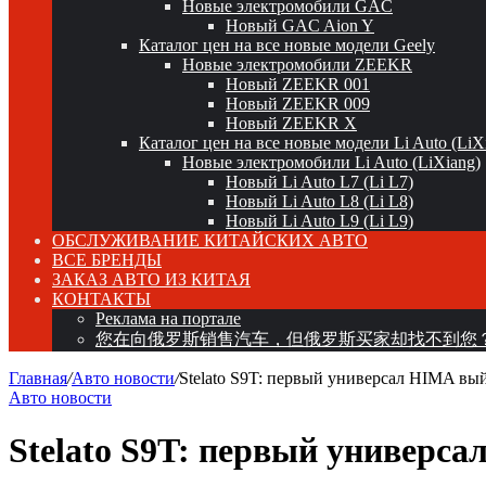
Новые электромобили GAC
Новый GAC Aion Y
Каталог цен на все новые модели Geely
Новые электромобили ZEEKR
Новый ZEEKR 001
Новый ZEEKR 009
Новый ZEEKR X
Каталог цен на все новые модели Li Auto (LiX
Новые электромобили Li Auto (LiXiang)
Новый Li Auto L7 (Li L7)
Новый Li Auto L8 (Li L8)
Новый Li Auto L9 (Li L9)
ОБСЛУЖИВАНИЕ КИТАЙСКИХ АВТО
ВСЕ БРЕНДЫ
ЗАКАЗ АВТО ИЗ КИТАЯ
КОНТАКТЫ
Реклама на портале
您在向俄罗斯销售汽车，但俄罗斯买家却找不到您
Главная
/
Авто новости
/
Stelato S9T: первый универсал HIMA вы
Авто новости
Stelato S9T: первый универс