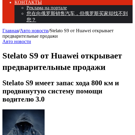
КОНТАКТЫ
Реклама на портале
您在向俄罗斯销售汽车，但俄罗斯买家却找不到
您？
Главная
/
Авто новости
/
Stelato S9 от Huawei открывает
предварительные продажи
Авто новости
Stelato S9 от Huawei открывает
предварительные продажи
Stelato S9 имеет запас хода 800 км и
продвинутую систему помощи
водителю 3.0