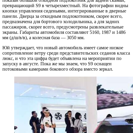
показан большой откидной подлокотник для задней скамьи,
превращающий S9 в четырехместный. На фотографии видны
кнопки управления сиденьями, интегрированные в дверные
панели. Дверца за откидным подлокотником, скорее всего,
предназначена для бортового холодильника, а для задних
пассажиров, скорее всего, предусмотрены развлекательные
экраны. Габариты автомобиля составляют 5160, 1987 и 1486
мм (д/ш/в/в), а колесная база — 3050 мм.
Юй утверждает, что новый автомобиль имеет самое низкое
сопротивление ветру среди представительских седанов класса
люкс, и что эта цифра будет объявлена на мероприятии по
запуску в августе. Пока же мы знаем, что S9 оснащен
потоковыми камерами бокового обзора вместо зеркал.