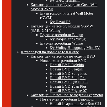
Б/у GAC Trumpchi
Каталог цен на все б/у модели Great Wall
Motor (GWM)
Б/у автомобили Great Wall Motor
(GWM)
Б/у Haval H6
Каталог цен на все б/у модели SGMW
(SAIC-GM-Wuling)
Б/у электромобили Baojun
Б/у Baojun Yep (Yueya)
Б/у электромобили Wuling
Б/у Wuling Hongguang Mini EV
Каталог цен на новые авто в Китае
Каталог цен на все новые модели BYD
Новые электромобили BYD
Новый BYD Dolphin
Новый BYD Seagull
Новый BYD Song Plus
Новый BYD Song Pro
Новый BYD Qin PLUS
Новый BYD Yuan Plus
Новый BYD Frigate 07
Каталог цен на все новые модели Leapmotor
Новые электромобили Leapmotor
Новый Leapmotor Zero Run C11