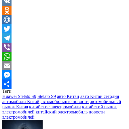
Facebook
VK
Odnoklassniki
Mail.Ru
Twitter
Telegram
Viber
WhatsApp
Email
Messenger
Теги
Отправить
Huawei Stelato S9
Stelato S9
авто Китай
авто Китай сегодня
автомобили Китай
автомобильные новости
автомобильный
рынок Китая
китайские электромобили
китайский рынок
электромобилей
китайский электромобиль
новости
электромобилей