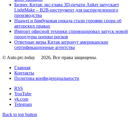
Бизнес Китая: экс-глава 3D-печати Anker запускает
LightMake – B2B-инструмент для распределенного
производства
Huawei и бамбуковая цикада стали героями спора об
авторских правах
Импорт офисной техники спровоцировал запуск новой
процедуры оценки рисков
Ответные меры Китая затронут американские
сертификационные агентства
© Auto.prc.today
2026, Все права защищены.
Главная
Контакты
Политика конфиденциальности
RSS
YouTube
vk.com
Telegram
Back to top button