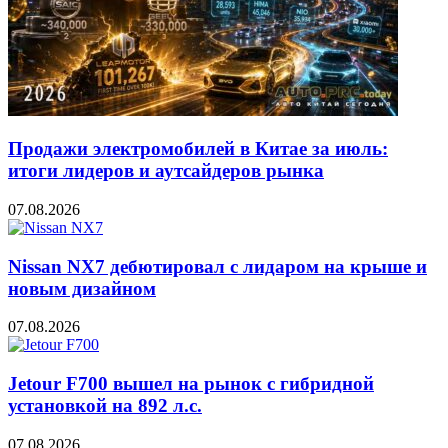
Продажи электромобилей в Китае за июль:
итоги лидеров и аутсайдеров рынка
07.08.2026
Nissan NX7 дебютировал с лидаром на крыше и
новым дизайном
07.08.2026
Jetour F700 вышел на рынок с гибридной
установкой на 892 л.с.
07.08.2026