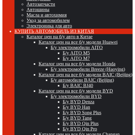
Автозапчасти
Автошины
Масла и автохимия
Уход за автомобилем
Электроника для авто
КУПИТЬ АВТОМОБИЛЬ ИЗ КИТАЯ
Каталог цен на б/у авто в Китае
Каталог цен на все б/у модели Huawei
Б/у электромобили AITO
Б/у AITO M5
Б/у AITO M7
Каталог цен на все б/у модели Honda
Б/у электромобили Breeze (Haoying)
Каталог цен на все б/у модели BAIC (Beijing)
Б/у автомобили BAIC (Beijing)
Б/у BAIC BJ40
Каталог цен на все б/у модели BYD
Б/у электромобили BYD
Б/у BYD Denza
Б/у BYD Han
Б/у BYD Song Plus
Б/у BYD Tang
Б/у BYD Qin Plus
Б/у BYD Qin Pro
Каталог цен на все б/у модели Changan