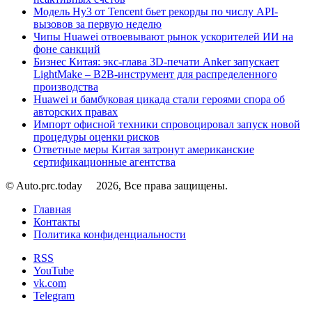
Модель Hy3 от Tencent бьет рекорды по числу API-
вызовов за первую неделю
Чипы Huawei отвоевывают рынок ускорителей ИИ на
фоне санкций
Бизнес Китая: экс-глава 3D-печати Anker запускает
LightMake – B2B-инструмент для распределенного
производства
Huawei и бамбуковая цикада стали героями спора об
авторских правах
Импорт офисной техники спровоцировал запуск новой
процедуры оценки рисков
Ответные меры Китая затронут американские
сертификационные агентства
© Auto.prc.today
2026, Все права защищены.
Главная
Контакты
Политика конфиденциальности
RSS
YouTube
vk.com
Telegram