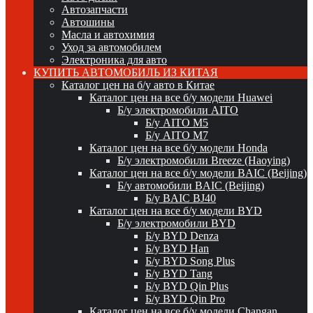
Автозапчасти
Автошины
Масла и автохимия
Уход за автомобилем
Электроника для авто
КУПИТЬ АВТОМОБИЛЬ ИЗ КИТАЯ
Каталог цен на б/у авто в Китае
Каталог цен на все б/у модели Huawei
Б/у электромобили AITO
Б/у AITO M5
Б/у AITO M7
Каталог цен на все б/у модели Honda
Б/у электромобили Breeze (Haoying)
Каталог цен на все б/у модели BAIC (Beijing)
Б/у автомобили BAIC (Beijing)
Б/у BAIC BJ40
Каталог цен на все б/у модели BYD
Б/у электромобили BYD
Б/у BYD Denza
Б/у BYD Han
Б/у BYD Song Plus
Б/у BYD Tang
Б/у BYD Qin Plus
Б/у BYD Qin Pro
Каталог цен на все б/у модели Changan