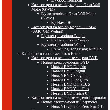
Б/у GAC Trumpchi
Каталог цен на все б/у модели Great Wall
Motor (GWM)
Б/у автомобили Great Wall Motor
(GWM)
Б/у Haval H6
Каталог цен на все б/у модели SGMW
(SAIC-GM-Wuling)
Б/у электромобили Baojun
Б/у Baojun Yep (Yueya)
Б/у электромобили Wuling
Б/у Wuling Hongguang Mini EV
Каталог цен на новые авто в Китае
Каталог цен на все новые модели BYD
Новые электромобили BYD
Новый BYD Dolphin
Новый BYD Seagull
Новый BYD Song Plus
Новый BYD Song Pro
Новый BYD Qin PLUS
Новый BYD Yuan Plus
Новый BYD Frigate 07
Каталог цен на все новые модели Leapmotor
Новые электромобили Leapmotor
Новый Leapmotor Zero Run C11