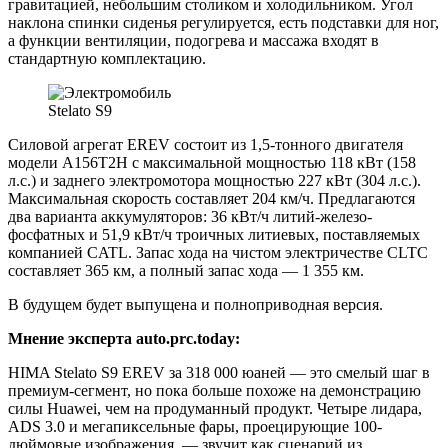
гравитацией, небольшим столиком и холодильником. Угол
наклона спинки сиденья регулируется, есть подставки для ног,
а функции вентиляции, подогрева и массажа входят в
стандартную комплектацию.
Stelato S9
Силовой агрегат EREV состоит из 1,5-тонного двигателя
модели A156T2H с максимальной мощностью 118 кВт (158
л.с.) и заднего электромотора мощностью 227 кВт (304 л.с.).
Максимальная скорость составляет 204 км/ч. Предлагаются
два варианта аккумуляторов: 36 кВт/ч литий-железо-
фосфатных и 51,9 кВт/ч троичных литиевых, поставляемых
компанией CATL. Запас хода на чистом электричестве CLTC
составляет 365 км, а полный запас хода — 1 355 км.
В будущем будет выпущена и полноприводная версия.
Мнение эксперта auto.prc.today:
HIMA Stelato S9 EREV за 318 000 юаней — это смелый шаг в
премиум-сегмент, но пока больше похоже на демонстрацию
силы Huawei, чем на продуманный продукт. Четыре лидара,
ADS 3.0 и мегапиксельные фары, проецирующие 100-
дюймовые изображения, — звучит как сценарий из