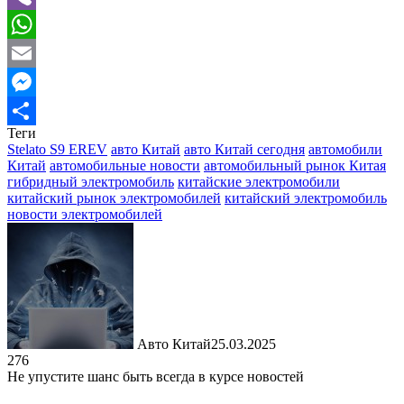
Viber
WhatsApp
Email
Messenger
Теги
Отправить
Stelato S9 EREV
авто Китай
авто Китай сегодня
автомобили
Китай
автомобильные новости
автомобильный рынок Китая
гибридный электромобиль
китайские электромобили
китайский рынок электромобилей
китайский электромобиль
новости электромобилей
Авто Китай
25.03.2025
276
Не упустите шанс быть всегда в курсе новостей