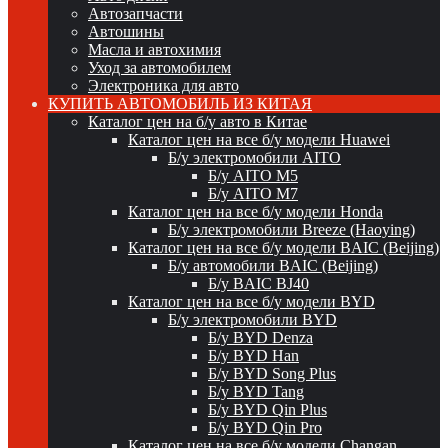
Автозапчасти
Автошины
Масла и автохимия
Уход за автомобилем
Электроника для авто
КУПИТЬ АВТОМОБИЛЬ ИЗ КИТАЯ
Каталог цен на б/у авто в Китае
Каталог цен на все б/у модели Huawei
Б/у электромобили AITO
Б/у AITO M5
Б/у AITO M7
Каталог цен на все б/у модели Honda
Б/у электромобили Breeze (Haoying)
Каталог цен на все б/у модели BAIC (Beijing)
Б/у автомобили BAIC (Beijing)
Б/у BAIC BJ40
Каталог цен на все б/у модели BYD
Б/у электромобили BYD
Б/у BYD Denza
Б/у BYD Han
Б/у BYD Song Plus
Б/у BYD Tang
Б/у BYD Qin Plus
Б/у BYD Qin Pro
Каталог цен на все б/у модели Changan