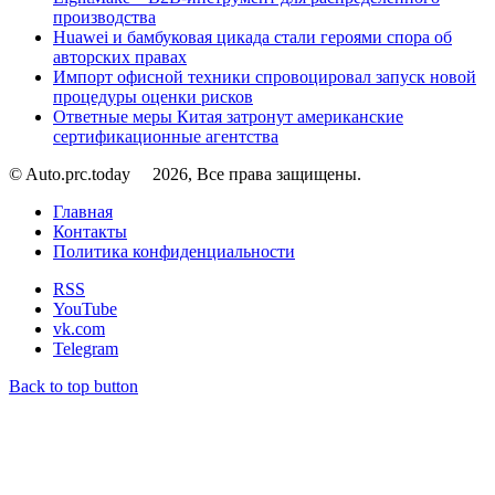
производства
Huawei и бамбуковая цикада стали героями спора об
авторских правах
Импорт офисной техники спровоцировал запуск новой
процедуры оценки рисков
Ответные меры Китая затронут американские
сертификационные агентства
© Auto.prc.today
2026, Все права защищены.
Главная
Контакты
Политика конфиденциальности
RSS
YouTube
vk.com
Telegram
Back to top button