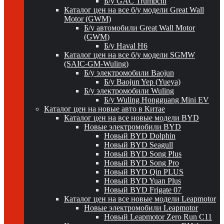
Б/у GAC Trumpchi
Каталог цен на все б/у модели Great Wall
Motor (GWM)
Б/у автомобили Great Wall Motor
(GWM)
Б/у Haval H6
Каталог цен на все б/у модели SGMW
(SAIC-GM-Wuling)
Б/у электромобили Baojun
Б/у Baojun Yep (Yueya)
Б/у электромобили Wuling
Б/у Wuling Hongguang Mini EV
Каталог цен на новые авто в Китае
Каталог цен на все новые модели BYD
Новые электромобили BYD
Новый BYD Dolphin
Новый BYD Seagull
Новый BYD Song Plus
Новый BYD Song Pro
Новый BYD Qin PLUS
Новый BYD Yuan Plus
Новый BYD Frigate 07
Каталог цен на все новые модели Leapmotor
Новые электромобили Leapmotor
Новый Leapmotor Zero Run C11