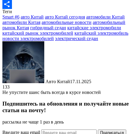
Messenger
Теги
Отправить
Smart #6
авто Китай
авто Китай сегодня
автомобили Китай
автомобили Китая
автомобильные новости
автомобильный
рынок Китая
гибридный седан
китайские электромобили
китайский рынок электромобилей
китайский электромобиль
новости электромобилей
электрический седан
Авто Китай
17.11.2025
133
Не упустите шанс быть всегда в курсе новостей
Подпишитесь на обновления и получайте новые
статьи на почту!
рассылка не чаще 1 раз в день
Введите ваш email