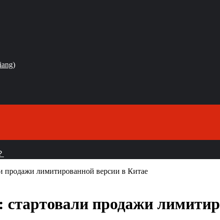
iang)
？
али продажи лимитированной версии в Китае
n: стартовали продажи лимити