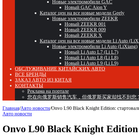
Новые электромобили GAC
Новый GAC Aion Y
Каталог цен на все новые модели Geely
Новые электромобили ZEEKR
Новый ZEEKR 001
Новый ZEEKR 009
Новый ZEEKR X
Каталог цен на все новые модели Li Auto (LiX
Новые электромобили Li Auto (LiXiang)
Новый Li Auto L7 (Li L7)
Новый Li Auto L8 (Li L8)
Новый Li Auto L9 (Li L9)
ОБСЛУЖИВАНИЕ КИТАЙСКИХ АВТО
ВСЕ БРЕНДЫ
ЗАКАЗ АВТО ИЗ КИТАЯ
КОНТАКТЫ
Реклама на портале
您在向俄罗斯销售汽车，但俄罗斯买家却找不到您
Главная
/
Авто новости
/
Onvo L90 Black Knight Edition: стартов
Авто новости
Onvo L90 Black Knight Editio