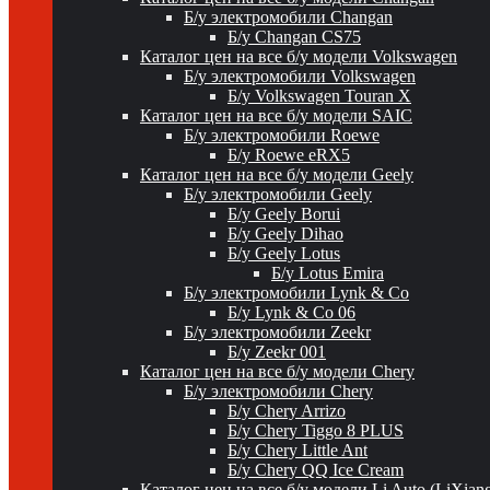
Б/у электромобили Changan
Б/у Changan CS75
Каталог цен на все б/у модели Volkswagen
Б/у электромобили Volkswagen
Б/у Volkswagen Touran X
Каталог цен на все б/у модели SAIC
Б/у электромобили Roewe
Б/у Roewe eRX5
Каталог цен на все б/у модели Geely
Б/у электромобили Geely
Б/у Geely Borui
Б/у Geely Dihao
Б/у Geely Lotus
Б/у Lotus Emira
Б/у электромобили Lynk & Co
Б/у Lynk & Co 06
Б/у электромобили Zeekr
Б/у Zeekr 001
Каталог цен на все б/у модели Chery
Б/у электромобили Chery
Б/у Chery Arrizo
Б/у Chery Tiggo 8 PLUS
Б/у Chery Little Ant
Б/у Chery QQ Ice Cream
Каталог цен на все б/у модели Li Auto (LiXian