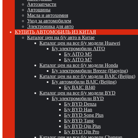
Автозапчасти
Автошины
Масла и автохимия
Уход за автомобилем
Электроника для авто
КУПИТЬ АВТОМОБИЛЬ ИЗ КИТАЯ
Каталог цен на б/у авто в Китае
Каталог цен на все б/у модели Huawei
Б/у электромобили AITO
Б/у AITO M5
Б/у AITO M7
Каталог цен на все б/у модели Honda
Б/у электромобили Breeze (Haoying)
Каталог цен на все б/у модели BAIC (Beijing)
Б/у автомобили BAIC (Beijing)
Б/у BAIC BJ40
Каталог цен на все б/у модели BYD
Б/у электромобили BYD
Б/у BYD Denza
Б/у BYD Han
Б/у BYD Song Plus
Б/у BYD Tang
Б/у BYD Qin Plus
Б/у BYD Qin Pro
Каталог цен на все б/у модели Changan