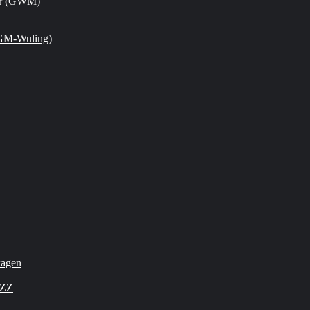
or (GWM)
GM-Wuling)
wagen
OZZ