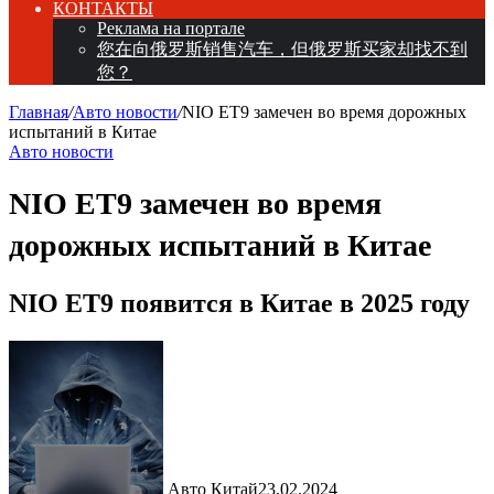
КОНТАКТЫ
Реклама на портале
您在向俄罗斯销售汽车，但俄罗斯买家却找不到
您？
Главная
/
Авто новости
/
NIO ET9 замечен во время дорожных
испытаний в Китае
Авто новости
NIO ET9 замечен во время
дорожных испытаний в Китае
NIO ET9 появится в Китае в 2025 году
Авто Китай
23.02.2024