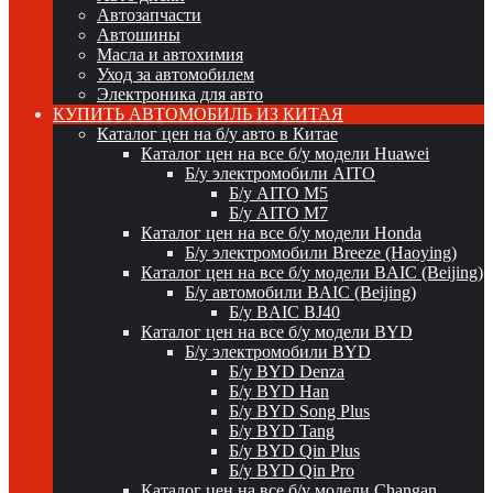
Автозапчасти
Автошины
Масла и автохимия
Уход за автомобилем
Электроника для авто
КУПИТЬ АВТОМОБИЛЬ ИЗ КИТАЯ
Каталог цен на б/у авто в Китае
Каталог цен на все б/у модели Huawei
Б/у электромобили AITO
Б/у AITO M5
Б/у AITO M7
Каталог цен на все б/у модели Honda
Б/у электромобили Breeze (Haoying)
Каталог цен на все б/у модели BAIC (Beijing)
Б/у автомобили BAIC (Beijing)
Б/у BAIC BJ40
Каталог цен на все б/у модели BYD
Б/у электромобили BYD
Б/у BYD Denza
Б/у BYD Han
Б/у BYD Song Plus
Б/у BYD Tang
Б/у BYD Qin Plus
Б/у BYD Qin Pro
Каталог цен на все б/у модели Changan