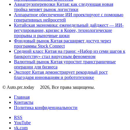
Авиагрузоперевозки Китая: как следующая новая
тройка меняет рынок логистики
Аппаратное обеспечение ИИ проектируют с помощью
генеративных нейросетей
Китайская экономика: еженедельный дайджест — ИИ-
регулирование, кризис в Корее, технологические
прорывы и рыночные шоки
Фондовый рынок Китая расширяет доступ через
программы Stock Connect
Средний класс Китая на грани: «Набор из семи шагов к
банкротству» стал вирусным феноменом
Валютный рынок Китая упростит трансграничные
операции для бизнеса
Экспорт Китая демонстрирует рекордный рост
благодаря инновациям и робототехнике
© Auto.prc.today
2026, Все права защищены.
Главная
Контакты
Политика конфиденциальности
RSS
YouTube
vk.com