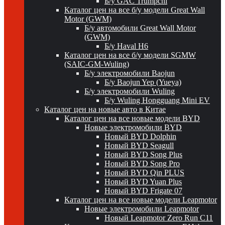
Б/у GAC Trumpchi
Каталог цен на все б/у модели Great Wall
Motor (GWM)
Б/у автомобили Great Wall Motor
(GWM)
Б/у Haval H6
Каталог цен на все б/у модели SGMW
(SAIC-GM-Wuling)
Б/у электромобили Baojun
Б/у Baojun Yep (Yueya)
Б/у электромобили Wuling
Б/у Wuling Hongguang Mini EV
Каталог цен на новые авто в Китае
Каталог цен на все новые модели BYD
Новые электромобили BYD
Новый BYD Dolphin
Новый BYD Seagull
Новый BYD Song Plus
Новый BYD Song Pro
Новый BYD Qin PLUS
Новый BYD Yuan Plus
Новый BYD Frigate 07
Каталог цен на все новые модели Leapmotor
Новые электромобили Leapmotor
Новый Leapmotor Zero Run C11