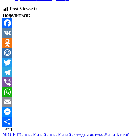
Post Views:
0
Поделиться:
Facebook
VK
Odnoklassniki
Mail.Ru
Twitter
Telegram
Viber
WhatsApp
Email
Messenger
Теги
Отправить
NIO ET9
авто Китай
авто Китай сегодня
автомобили Китай