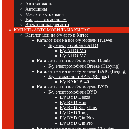
Автозапчасти
Автошины
Масла и автохимия
Уход за автомобилем
Электроника для авто
КУПИТЬ АВТОМОБИЛЬ ИЗ КИТАЯ
Каталог цен на б/у авто в Китае
Каталог цен на все б/у модели Huawei
Б/у электромобили AITO
Б/у AITO M5
Б/у AITO M7
Каталог цен на все б/у модели Honda
Б/у электромобили Breeze (Haoying)
Каталог цен на все б/у модели BAIC (Beijing)
Б/у автомобили BAIC (Beijing)
Б/у BAIC BJ40
Каталог цен на все б/у модели BYD
Б/у электромобили BYD
Б/у BYD Denza
Б/у BYD Han
Б/у BYD Song Plus
Б/у BYD Tang
Б/у BYD Qin Plus
Б/у BYD Qin Pro
Каталог цен на все б/у модели Changan