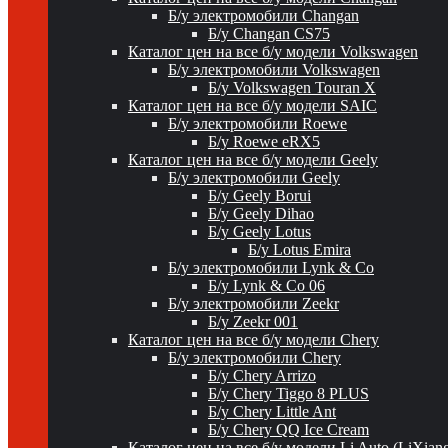
Б/у электромобили Changan
Б/у Changan CS75
Каталог цен на все б/у модели Volkswagen
Б/у электромобили Volkswagen
Б/у Volkswagen Touran X
Каталог цен на все б/у модели SAIC
Б/у электромобили Roewe
Б/у Roewe eRX5
Каталог цен на все б/у модели Geely
Б/у электромобили Geely
Б/у Geely Borui
Б/у Geely Dihao
Б/у Geely Lotus
Б/у Lotus Emira
Б/у электромобили Lynk & Co
Б/у Lynk & Co 06
Б/у электромобили Zeekr
Б/у Zeekr 001
Каталог цен на все б/у модели Chery
Б/у электромобили Chery
Б/у Chery Arrizo
Б/у Chery Tiggo 8 PLUS
Б/у Chery Little Ant
Б/у Chery QQ Ice Cream
Каталог цен на все б/у модели Li Auto (LiXian