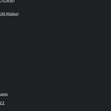
or (GWM)
GM-Wuling)
wagen
OZZ