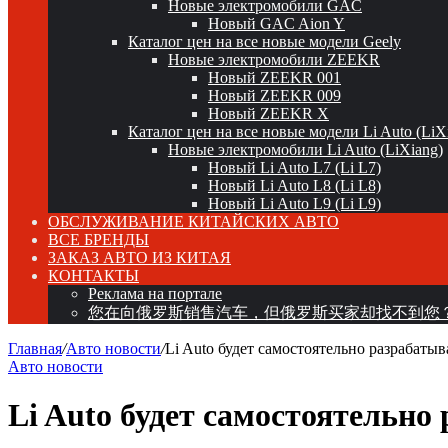
Новые электромобили GAC
Новый GAC Aion Y
Каталог цен на все новые модели Geely
Новые электромобили ZEEKR
Новый ZEEKR 001
Новый ZEEKR 009
Новый ZEEKR X
Каталог цен на все новые модели Li Auto (LiX
Новые электромобили Li Auto (LiXiang)
Новый Li Auto L7 (Li L7)
Новый Li Auto L8 (Li L8)
Новый Li Auto L9 (Li L9)
ОБСЛУЖИВАНИЕ КИТАЙСКИХ АВТО
ВСЕ БРЕНДЫ
ЗАКАЗ АВТО ИЗ КИТАЯ
КОНТАКТЫ
Реклама на портале
您在向俄罗斯销售汽车，但俄罗斯买家却找不到您
Главная
/
Авто новости
/
Li Auto будет самостоятельно разрабаты
Авто новости
Li Auto будет самостоятельн