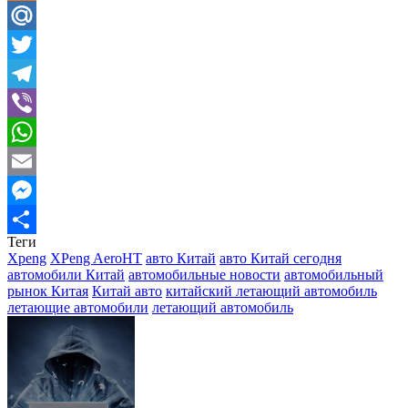
Odnoklassniki
Mail.Ru
Twitter
Telegram
Viber
WhatsApp
Email
Messenger
Теги
Отправить
Xpeng
XPeng AeroHT
авто Китай
авто Китай сегодня
автомобили Китай
автомобильные новости
автомобильный
рынок Китая
Китай авто
китайский летающий автомобиль
летающие автомобили
летающий автомобиль