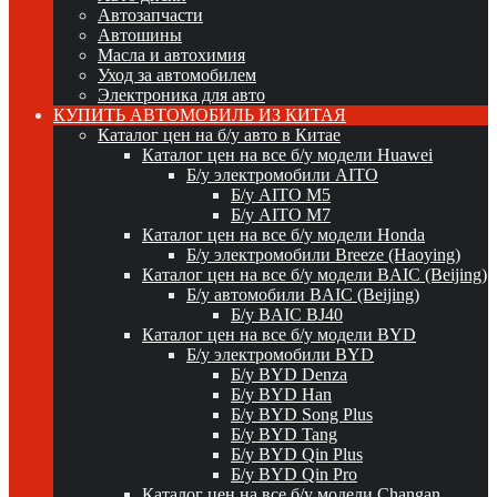
Автозапчасти
Автошины
Масла и автохимия
Уход за автомобилем
Электроника для авто
КУПИТЬ АВТОМОБИЛЬ ИЗ КИТАЯ
Каталог цен на б/у авто в Китае
Каталог цен на все б/у модели Huawei
Б/у электромобили AITO
Б/у AITO M5
Б/у AITO M7
Каталог цен на все б/у модели Honda
Б/у электромобили Breeze (Haoying)
Каталог цен на все б/у модели BAIC (Beijing)
Б/у автомобили BAIC (Beijing)
Б/у BAIC BJ40
Каталог цен на все б/у модели BYD
Б/у электромобили BYD
Б/у BYD Denza
Б/у BYD Han
Б/у BYD Song Plus
Б/у BYD Tang
Б/у BYD Qin Plus
Б/у BYD Qin Pro
Каталог цен на все б/у модели Changan