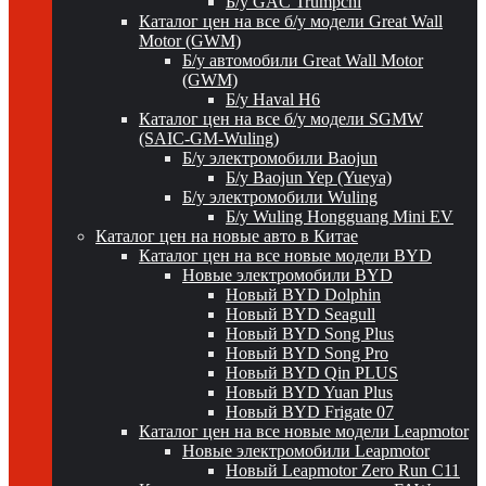
Б/у GAC Trumpchi
Каталог цен на все б/у модели Great Wall
Motor (GWM)
Б/у автомобили Great Wall Motor
(GWM)
Б/у Haval H6
Каталог цен на все б/у модели SGMW
(SAIC-GM-Wuling)
Б/у электромобили Baojun
Б/у Baojun Yep (Yueya)
Б/у электромобили Wuling
Б/у Wuling Hongguang Mini EV
Каталог цен на новые авто в Китае
Каталог цен на все новые модели BYD
Новые электромобили BYD
Новый BYD Dolphin
Новый BYD Seagull
Новый BYD Song Plus
Новый BYD Song Pro
Новый BYD Qin PLUS
Новый BYD Yuan Plus
Новый BYD Frigate 07
Каталог цен на все новые модели Leapmotor
Новые электромобили Leapmotor
Новый Leapmotor Zero Run C11