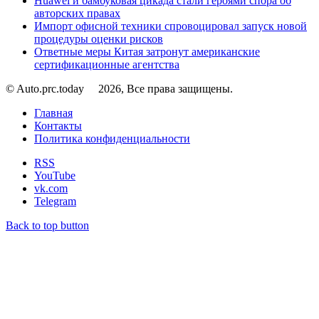
Huawei и бамбуковая цикада стали героями спора об
авторских правах
Импорт офисной техники спровоцировал запуск новой
процедуры оценки рисков
Ответные меры Китая затронут американские
сертификационные агентства
© Auto.prc.today
2026, Все права защищены.
Главная
Контакты
Политика конфиденциальности
RSS
YouTube
vk.com
Telegram
Back to top button