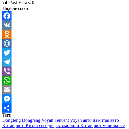
Post Views:
0
Поделиться:
Facebook
VK
Odnoklassniki
Mail.Ru
Twitter
Telegram
Viber
WhatsApp
Email
Messenger
Теги
Отправить
Dongfeng
Dongfeng Voyah
Tencent
Voyah
авто из китая
авто
Китай
авто Китай сегодня
автомобили Китай
автомобильные