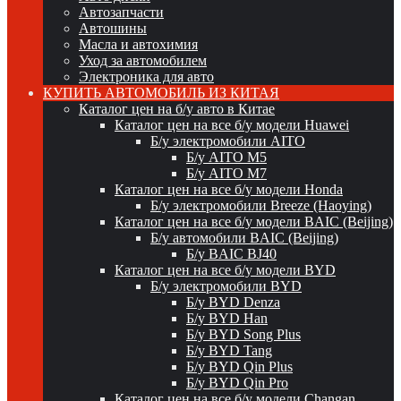
Автозапчасти
Автошины
Масла и автохимия
Уход за автомобилем
Электроника для авто
КУПИТЬ АВТОМОБИЛЬ ИЗ КИТАЯ
Каталог цен на б/у авто в Китае
Каталог цен на все б/у модели Huawei
Б/у электромобили AITO
Б/у AITO M5
Б/у AITO M7
Каталог цен на все б/у модели Honda
Б/у электромобили Breeze (Haoying)
Каталог цен на все б/у модели BAIC (Beijing)
Б/у автомобили BAIC (Beijing)
Б/у BAIC BJ40
Каталог цен на все б/у модели BYD
Б/у электромобили BYD
Б/у BYD Denza
Б/у BYD Han
Б/у BYD Song Plus
Б/у BYD Tang
Б/у BYD Qin Plus
Б/у BYD Qin Pro
Каталог цен на все б/у модели Changan