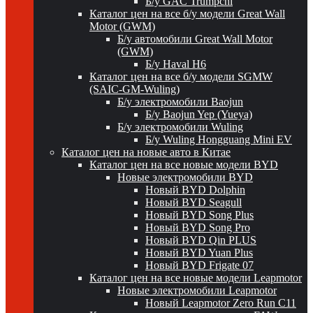
Б/у GAC Trumpchi
Каталог цен на все б/у модели Great Wall
Motor (GWM)
Б/у автомобили Great Wall Motor
(GWM)
Б/у Haval H6
Каталог цен на все б/у модели SGMW
(SAIC-GM-Wuling)
Б/у электромобили Baojun
Б/у Baojun Yep (Yueya)
Б/у электромобили Wuling
Б/у Wuling Hongguang Mini EV
Каталог цен на новые авто в Китае
Каталог цен на все новые модели BYD
Новые электромобили BYD
Новый BYD Dolphin
Новый BYD Seagull
Новый BYD Song Plus
Новый BYD Song Pro
Новый BYD Qin PLUS
Новый BYD Yuan Plus
Новый BYD Frigate 07
Каталог цен на все новые модели Leapmotor
Новые электромобили Leapmotor
Новый Leapmotor Zero Run C11