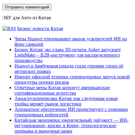
ЭБУ для Авто из Китая
Бизнес новости Китая
Чипы Huawei отвоевывают рынок ускорителей ИИ на
фоне санкций
Бизнес Китая: экс-глава 3D-печати Anker запускает
LightMake – B2B-инструмент для распределенного
производства
Huawei и бамбуковая цикада стали героями спора об
авторских правах
Импорт офисной техники спровоцировал запуск новой
процедуры оценки рисков
Ответные меры Китая затронут американские
сертификационные агентства
Авиагрузоперевозки Китая: как следующая новая
тройка меняет рынок логистики
Аппаратное обеспечение ИИ проектируют с помощью
генеративных нейросетей
Китайская экономика: еженедельный дайджест — ИИ-
регулирование, кризис в Корее, технологические
прорывы и рыночные шоки