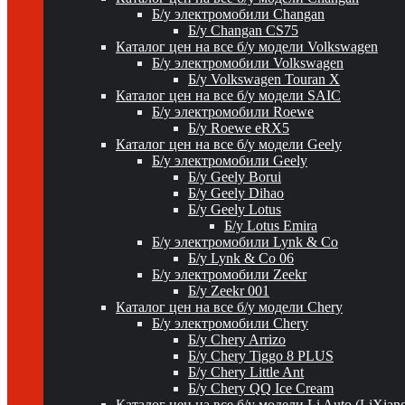
Б/у электромобили Changan
Б/у Changan CS75
Каталог цен на все б/у модели Volkswagen
Б/у электромобили Volkswagen
Б/у Volkswagen Touran X
Каталог цен на все б/у модели SAIC
Б/у электромобили Roewe
Б/у Roewe eRX5
Каталог цен на все б/у модели Geely
Б/у электромобили Geely
Б/у Geely Borui
Б/у Geely Dihao
Б/у Geely Lotus
Б/у Lotus Emira
Б/у электромобили Lynk & Co
Б/у Lynk & Co 06
Б/у электромобили Zeekr
Б/у Zeekr 001
Каталог цен на все б/у модели Chery
Б/у электромобили Chery
Б/у Chery Arrizo
Б/у Chery Tiggo 8 PLUS
Б/у Chery Little Ant
Б/у Chery QQ Ice Cream
Каталог цен на все б/у модели Li Auto (LiXian