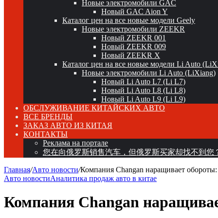
Новые электромобили GAC
Новый GAC Aion Y
Каталог цен на все новые модели Geely
Новые электромобили ZEEKR
Новый ZEEKR 001
Новый ZEEKR 009
Новый ZEEKR X
Каталог цен на все новые модели Li Auto (LiX
Новые электромобили Li Auto (LiXiang)
Новый Li Auto L7 (Li L7)
Новый Li Auto L8 (Li L8)
Новый Li Auto L9 (Li L9)
ОБСЛУЖИВАНИЕ КИТАЙСКИХ АВТО
ВСЕ БРЕНДЫ
ЗАКАЗ АВТО ИЗ КИТАЯ
КОНТАКТЫ
Реклама на портале
您在向俄罗斯销售汽车，但俄罗斯买家却找不到您
Главная
/
Авто новости
/
Компания Changan наращивает обороты: 
Авто новости
Аналитика продаж авто в китае
Компания Changan наращивает