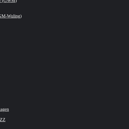
or (GWM)
GM-Wuling)
wagen
OZZ