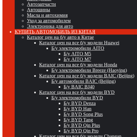
Автозапчасти
Автошины
Масла и автохимия
Уход за автомобилем
Электроника для авто
КУПИТЬ АВТОМОБИЛЬ ИЗ КИТАЯ
Каталог цен на б/у авто в Китае
Каталог цен на все б/у модели Huawei
Б/у электромобили AITO
Б/у AITO M5
Б/у AITO M7
Каталог цен на все б/у модели Honda
Б/у электромобили Breeze (Haoying)
Каталог цен на все б/у модели BAIC (Beijing)
Б/у автомобили BAIC (Beijing)
Б/у BAIC BJ40
Каталог цен на все б/у модели BYD
Б/у электромобили BYD
Б/у BYD Denza
Б/у BYD Han
Б/у BYD Song Plus
Б/у BYD Tang
Б/у BYD Qin Plus
Б/у BYD Qin Pro
Каталог цен на все б/у модели Changan