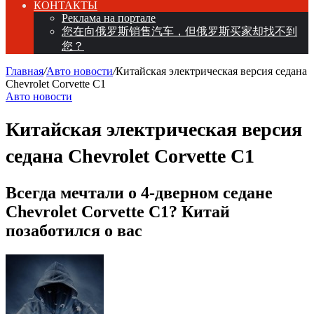
КОНТАКТЫ
Реклама на портале
您在向俄罗斯销售汽车，但俄罗斯买家却找不到
您？
Главная
/
Авто новости
/
Китайская электрическая версия седана
Chevrolet Corvette C1
Авто новости
Китайская электрическая версия
седана Chevrolet Corvette C1
Всегда мечтали о 4-дверном седане
Chevrolet Corvette C1? Китай
позаботился о вас