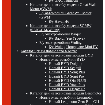
Б/у GAC Trumpchi
Каталог цен на все б/у модели Great Wall
Motor (GWM)
Б/у автомобили Great Wall Motor
(GWM)
Б/у Haval H6
Каталог цен на все б/у модели SGMW
(SAIC-GM-Wuling)
Б/у электромобили Baojun
Б/у Baojun Yep (Yueya)
Б/у электромобили Wuling
Б/у Wuling Hongguang Mini EV
Каталог цен на новые авто в Китае
Каталог цен на все новые модели BYD
Новые электромобили BYD
Новый BYD Dolphin
Новый BYD Seagull
Новый BYD Song Plus
Новый BYD Song Pro
Новый BYD Qin PLUS
Новый BYD Yuan Plus
Новый BYD Frigate 07
Каталог цен на все новые модели Leapmotor
Новые электромобили Leapmotor
Новый Leapmotor Zero Run C11