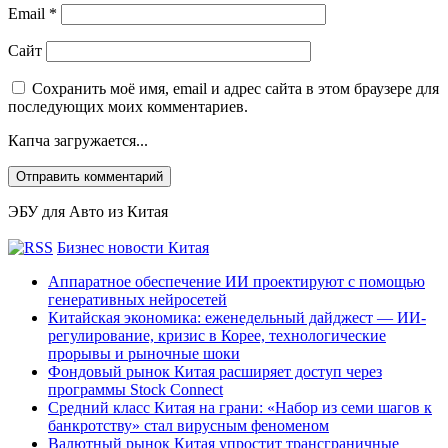
Email
*
Сайт
Сохранить моё имя, email и адрес сайта в этом браузере для
последующих моих комментариев.
Капча загружается...
ЭБУ для Авто из Китая
Бизнес новости Китая
Аппаратное обеспечение ИИ проектируют с помощью
генеративных нейросетей
Китайская экономика: еженедельный дайджест — ИИ-
регулирование, кризис в Корее, технологические
прорывы и рыночные шоки
Фондовый рынок Китая расширяет доступ через
программы Stock Connect
Средний класс Китая на грани: «Набор из семи шагов к
банкротству» стал вирусным феноменом
Валютный рынок Китая упростит трансграничные