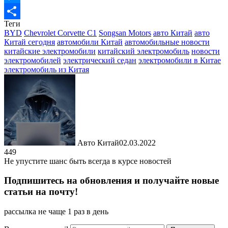
Messenger
Теги
Отправить
BYD
Chevrolet Corvette C1
Songsan Motors
авто Китай
авто
Китай сегодня
автомобили Китай
автомобильные новости
китайские электромобили
китайский электромобиль
новости
электромобилей
электрический седан
электромобили в Китае
электромобиль из Китая
Авто Китай
02.03.2022
449
Не упустите шанс быть всегда в курсе новостей
Подпишитесь на обновления и получайте новые
статьи на почту!
рассылка не чаще 1 раз в день