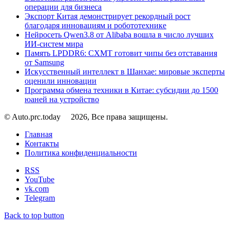
операции для бизнеса
Экспорт Китая демонстрирует рекордный рост
благодаря инновациям и робототехнике
Нейросеть Qwen3.8 от Alibaba вошла в число лучших
ИИ-систем мира
Память LPDDR6: CXMT готовит чипы без отставания
от Samsung
Искусственный интеллект в Шанхае: мировые эксперты
оценили инновации
Программа обмена техники в Китае: субсидии до 1500
юаней на устройство
© Auto.prc.today
2026, Все права защищены.
Главная
Контакты
Политика конфиденциальности
RSS
YouTube
vk.com
Telegram
Back to top button