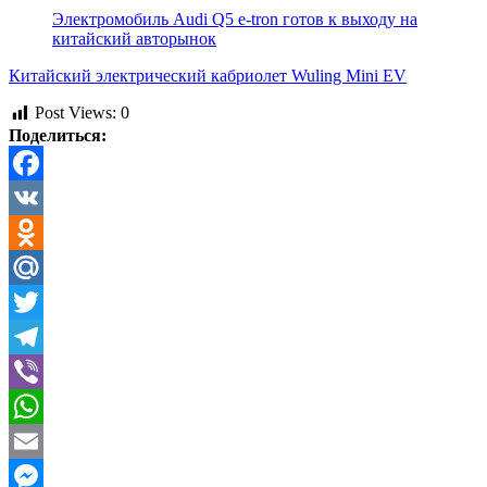
Электромобиль Audi Q5 e-tron готов к выходу на
китайский авторынок
Китайский электрический кабриолет Wuling Mini EV
Post Views:
0
Поделиться:
Facebook
VK
Odnoklassniki
Mail.Ru
Twitter
Telegram
Viber
WhatsApp
Email