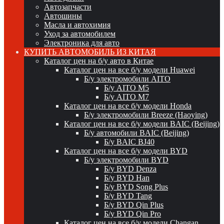
Автозапчасти
Автошины
Масла и автохимия
Уход за автомобилем
Электроника для авто
КУПИТЬ АВТОМОБИЛЬ ИЗ КИТАЯ
Каталог цен на б/у авто в Китае
Каталог цен на все б/у модели Huawei
Б/у электромобили AITO
Б/у AITO M5
Б/у AITO M7
Каталог цен на все б/у модели Honda
Б/у электромобили Breeze (Haoying)
Каталог цен на все б/у модели BAIC (Beijing)
Б/у автомобили BAIC (Beijing)
Б/у BAIC BJ40
Каталог цен на все б/у модели BYD
Б/у электромобили BYD
Б/у BYD Denza
Б/у BYD Han
Б/у BYD Song Plus
Б/у BYD Tang
Б/у BYD Qin Plus
Б/у BYD Qin Pro
Каталог цен на все б/у модели Changan