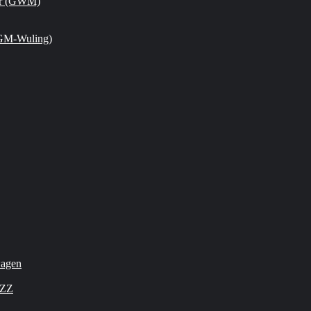
or (GWM)
GM-Wuling)
wagen
OZZ