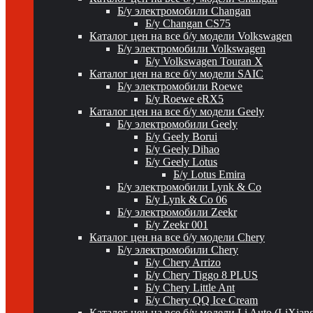
Б/у электромобили Changan
Б/у Changan CS75
Каталог цен на все б/у модели Volkswagen
Б/у электромобили Volkswagen
Б/у Volkswagen Touran X
Каталог цен на все б/у модели SAIC
Б/у электромобили Roewe
Б/у Roewe eRX5
Каталог цен на все б/у модели Geely
Б/у электромобили Geely
Б/у Geely Borui
Б/у Geely Dihao
Б/у Geely Lotus
Б/у Lotus Emira
Б/у электромобили Lynk & Co
Б/у Lynk & Co 06
Б/у электромобили Zeekr
Б/у Zeekr 001
Каталог цен на все б/у модели Chery
Б/у электромобили Chery
Б/у Chery Arrizo
Б/у Chery Tiggo 8 PLUS
Б/у Chery Little Ant
Б/у Chery QQ Ice Cream
Каталог цен на все б/у модели Li Auto (LiXian