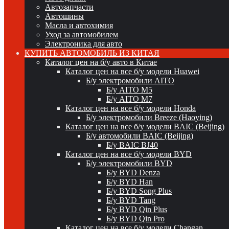
Автозапчасти
Автошины
Масла и автохимия
Уход за автомобилем
Электроника для авто
КУПИТЬ АВТОМОБИЛЬ ИЗ КИТАЯ
Каталог цен на б/у авто в Китае
Каталог цен на все б/у модели Huawei
Б/у электромобили AITO
Б/у AITO M5
Б/у AITO M7
Каталог цен на все б/у модели Honda
Б/у электромобили Breeze (Haoying)
Каталог цен на все б/у модели BAIC (Beijing)
Б/у автомобили BAIC (Beijing)
Б/у BAIC BJ40
Каталог цен на все б/у модели BYD
Б/у электромобили BYD
Б/у BYD Denza
Б/у BYD Han
Б/у BYD Song Plus
Б/у BYD Tang
Б/у BYD Qin Plus
Б/у BYD Qin Pro
Каталог цен на все б/у модели Changan