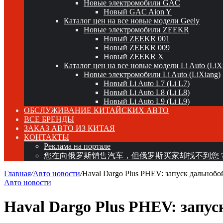
Новые электромобили GAC
Новый GAC Aion Y
Каталог цен на все новые модели Geely
Новые электромобили ZEEKR
Новый ZEEKR 001
Новый ZEEKR 009
Новый ZEEKR X
Каталог цен на все новые модели Li Auto (LiX
Новые электромобили Li Auto (LiXiang)
Новый Li Auto L7 (Li L7)
Новый Li Auto L8 (Li L8)
Новый Li Auto L9 (Li L9)
ОБСЛУЖИВАНИЕ КИТАЙСКИХ АВТО
ВСЕ БРЕНДЫ
ЗАКАЗ АВТО ИЗ КИТАЯ
КОНТАКТЫ
Реклама на портале
您在向俄罗斯销售汽车，但俄罗斯买家却找不到您
Главная
/
Авто новости
/
Haval Dargo Plus PHEV: запуск дальнобо
Авто новости
Haval Dargo Plus PHEV: запус