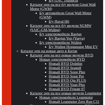
Б/у GAC Trumpchi
Каталог цен на все б/у модели Great Wall
Motor (GWM)
Б/у автомобили Great Wall Motor
(GWM)
Б/у Haval H6
Каталог цен на все б/у модели SGMW
(SAIC-GM-Wuling)
Б/у электромобили Baojun
Б/у Baojun Yep (Yueya)
Б/у электромобили Wuling
Б/у Wuling Hongguang Mini EV
Каталог цен на новые авто в Китае
Каталог цен на все новые модели BYD
Новые электромобили BYD
Новый BYD Dolphin
Новый BYD Seagull
Новый BYD Song Plus
Новый BYD Song Pro
Новый BYD Qin PLUS
Новый BYD Yuan Plus
Новый BYD Frigate 07
Каталог цен на все новые модели Leapmotor
Новые электромобили Leapmotor
Новый Leapmotor Zero Run C11