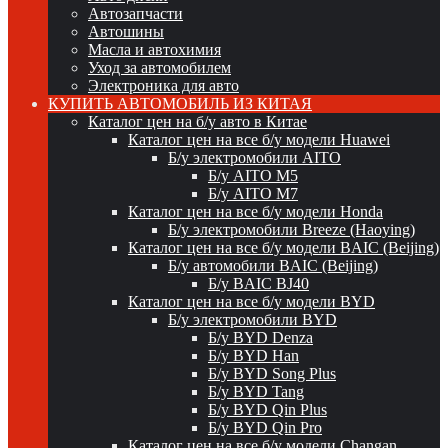
Автозапчасти
Автошины
Масла и автохимия
Уход за автомобилем
Электроника для авто
КУПИТЬ АВТОМОБИЛЬ ИЗ КИТАЯ
Каталог цен на б/у авто в Китае
Каталог цен на все б/у модели Huawei
Б/у электромобили AITO
Б/у AITO M5
Б/у AITO M7
Каталог цен на все б/у модели Honda
Б/у электромобили Breeze (Haoying)
Каталог цен на все б/у модели BAIC (Beijing)
Б/у автомобили BAIC (Beijing)
Б/у BAIC BJ40
Каталог цен на все б/у модели BYD
Б/у электромобили BYD
Б/у BYD Denza
Б/у BYD Han
Б/у BYD Song Plus
Б/у BYD Tang
Б/у BYD Qin Plus
Б/у BYD Qin Pro
Каталог цен на все б/у модели Changan