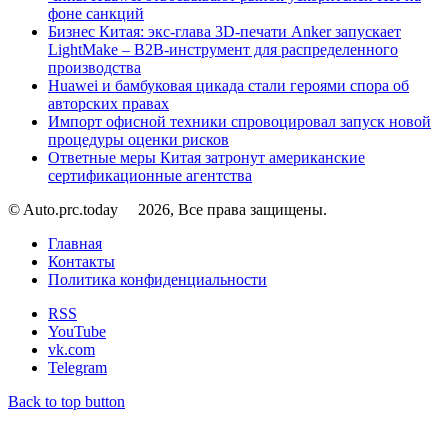
фоне санкций
Бизнес Китая: экс-глава 3D-печати Anker запускает
LightMake – B2B-инструмент для распределенного
производства
Huawei и бамбуковая цикада стали героями спора об
авторских правах
Импорт офисной техники спровоцировал запуск новой
процедуры оценки рисков
Ответные меры Китая затронут американские
сертификационные агентства
© Auto.prc.today
2026, Все права защищены.
Главная
Контакты
Политика конфиденциальности
RSS
YouTube
vk.com
Telegram
Back to top button