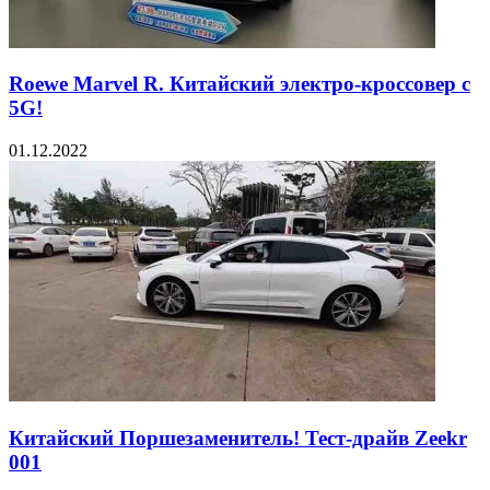
Roewe Marvel R. Китайский электро-кроссовер с
5G!
01.12.2022
Китайский Поршезаменитель! Тест-драйв Zeekr
001