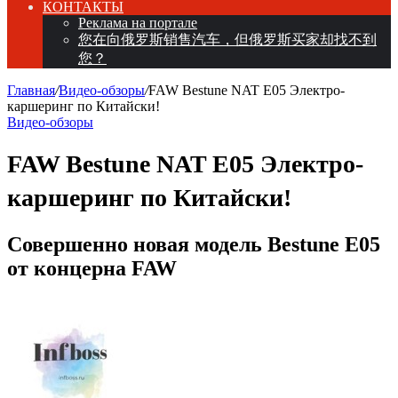
КОНТАКТЫ
Реклама на портале
您在向俄罗斯销售汽车，但俄罗斯买家却找不到
您？
Главная
/
Видео-обзоры
/
FAW Bestune NAT E05 Электро-
каршеринг по Китайски!
Видео-обзоры
FAW Bestune NAT E05 Электро-
каршеринг по Китайски!
​​Совершенно новая модель Bestune E05
от концерна FAW