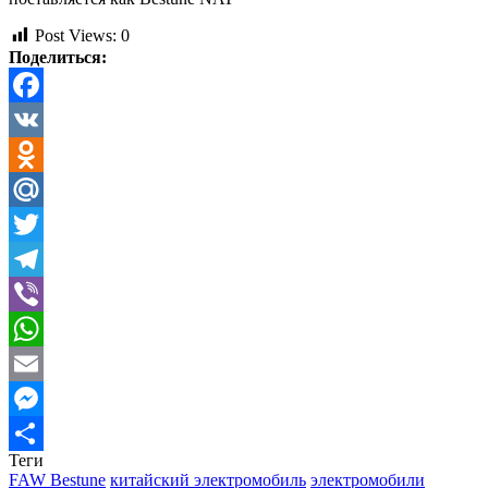
Post Views:
0
Поделиться:
Facebook
VK
Odnoklassniki
Mail.Ru
Twitter
Telegram
Viber
WhatsApp
Email
Messenger
Теги
Отправить
FAW Bestune
китайский электромобиль
электромобили